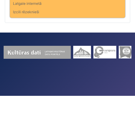
Latgale internetā
Izcili rēzeknieši