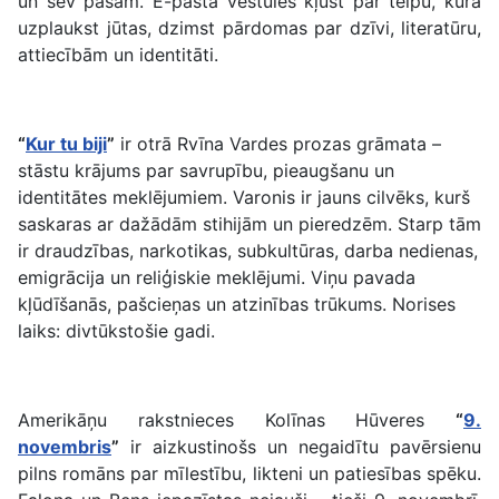
un sev pašam. E-pasta vēstules kļūst par telpu, kurā
uzplaukst jūtas, dzimst pārdomas par dzīvi, literatūru,
attiecībām un identitāti.
“
Kur tu biji
”
ir otrā Rvīna Vardes prozas grāmata –
stāstu krājums par savrupību, pieaugšanu un
identitātes meklējumiem. Varonis ir jauns cilvēks, kurš
saskaras ar dažādām stihijām un pieredzēm. Starp tām
ir draudzības, narkotikas, subkultūras, darba nedienas,
emigrācija un reliģiskie meklējumi. Viņu pavada
kļūdīšanās, pašcieņas un atzinības trūkums. Norises
laiks: divtūkstošie gadi.
Amerikāņu rakstnieces Kolīnas Hūveres
“
9.
novembris
”
ir aizkustinošs un negaidītu pavērsienu
pilns romāns par mīlestību, likteni un patiesības spēku.