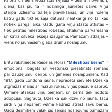
Falona un Bens iepazīstas nejauši – tieši 9. novembrī,
dienā, kas jau tā ir nozīmīga jaunietes dzīvē. Viņu
starpā uzliesmo tūlītēja pievilkšanās, un viņi nolemj
katru gadu tikties šajā datumā, neatkarīgi no tā, kas
notiek pārējā laikā. Gadu gaitā viņu stāsts attīstās –
tiek pētītas mīlestības robežas, attāluma pārvarēšana
un katra cilvēka iekšējā izaugsme. Pamazām atklājas –
viens no jauniešiem glabā drūmu noslēpumu...
Britu rakstnieces Reičelas Horas
“
Mīlestības bērns
”
ir
emocionāli bagāts un vēsturiski piesātināts romāns
par zaudējumu, cerību un ģimenes noslēpumiem. Kad
1917. gada Londonā jauna, neprecēta sieviete Džesika
atgriežas mājās ar mazuli rokās, viņas pasaule sabrūk.
Ģimene atsakās viņu pieņemt, un bērns tiek nodots
adopcijai. Sagrauta, Džesika sāk dzīvi no jauna, taču
sirdī viņu nepamet vēlme kādreiz atrast savu bērnu.
Gadu desmitiem vēlāk šis senais noslēpums pamazām