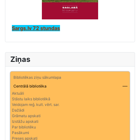
Sargs.lv 72 stundas
Ziņas
Bibliotēkas ziņu sākumlapa
Centrālā bibliotēka
Aktuāli
Stāstu laiks bibliotēkā
Veidojam reģ. kult. vērt. sar.
Dažādi
Grāmatu apskati
Izstāžu apskati
Par bibliotēku
Pasākumi
Preses apskati