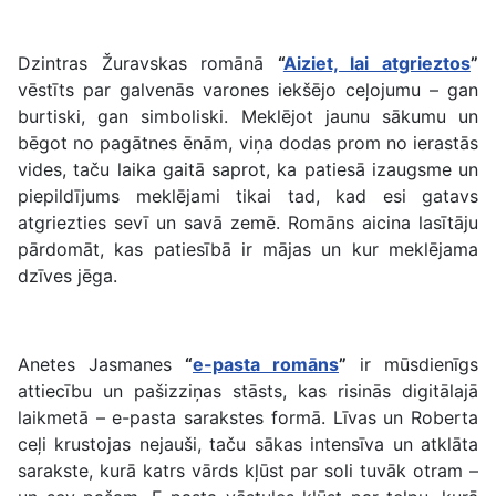
Dzintras Žuravskas romānā
“
Aiziet, lai atgrieztos
”
vēstīts par galvenās varones iekšējo ceļojumu – gan
burtiski, gan simboliski. Meklējot jaunu sākumu un
bēgot no pagātnes ēnām, viņa dodas prom no ierastās
vides, taču laika gaitā saprot, ka patiesā izaugsme un
piepildījums meklējami tikai tad, kad esi gatavs
atgriezties sevī un savā zemē. Romāns aicina lasītāju
pārdomāt, kas patiesībā ir mājas un kur meklējama
dzīves jēga.
Anetes Jasmanes
“
e-pasta romāns
”
ir mūsdienīgs
attiecību un pašizziņas stāsts, kas risinās digitālajā
laikmetā – e-pasta sarakstes formā. Līvas un Roberta
ceļi krustojas nejauši, taču sākas intensīva un atklāta
sarakste, kurā katrs vārds kļūst par soli tuvāk otram –