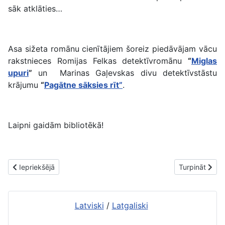
sāk atklāties…
Asa sižeta romānu cienītājiem šoreiz piedāvājam vācu
rakstnieces Romijas Felkas detektīvromānu
“
Miglas
upuri
”
un Marinas Gaļevskas divu detektīvstāstu
krājumu
“
Pagātne sāksies rīt”
.
Laipni gaidām bibliotēkā!
Iepriekšējais raksts: Jaunās grāmatas. 16. maijs
Nākamais raks
Iepriekšējā
Turpināt
Latviski
/
Latgaliski