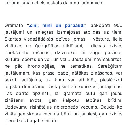
Turpinājumā neliels ieskats daļā no jaunumiem.
Grāmatā
“
Zini, mini un pārbaudi
”
apkopoti 900
jautājumi un sniegtas izsmeļošas atbildes uz tiem.
Skartas visdažādākās dzīves jomas – vēsture, lielie
zinātnes un ģeogrāfijas atklājumi, ikdienas dzīves
priekšmetu rašanās, dzīvnieku un augu pasaule,
kultūra, sports un vēl, un vēl… Jautājumi nav sakārtoti
ne pēc hronoloģijas, ne tematikas. Sarežģītam
jautājumam, kas prasa padziļinātākas zināšanas, var
sekot jautājums, uz kuru var atbildēt, pieslēdzot
loģisko domāšanu, sastapsiet arī kuriozus jautājumus.
Tas darīts apzināti, lai grāmata būtu gan jaunu
zināšanu avots, gan kalpotu atpūtas brīdim.
Uzdevumu risinātājus neierobežo vecums. Daudz ko
zinās gan skolas vecuma bērni un jaunieši, gan dzīves
pieredzes bagāti seniori.