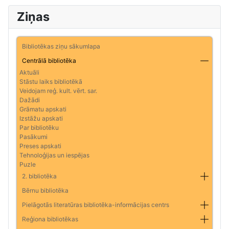
Ziņas
Bibliotēkas ziņu sākumlapa
Centrālā bibliotēka
Aktuāli
Stāstu laiks bibliotēkā
Veidojam reģ. kult. vērt. sar.
Dažādi
Grāmatu apskati
Izstāžu apskati
Par bibliotēku
Pasākumi
Preses apskati
Tehnoloģijas un iespējas
Puzle
2. bibliotēka
Bērnu bibliotēka
Pielāgotās literatūras bibliotēka-informācijas centrs
Reģiona bibliotēkas