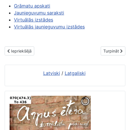
Grāmatu apskati
Jaunieguvumu saraksti
Virtuālās izstādes
Virtuālās jaunieguvumu izstādes
Iepriekšējais raksts: Jaunās grāmatas. 17. februāris
Nākamais raks
Iepriekšējā
Turpināt
Latviski
/
Latgaliski