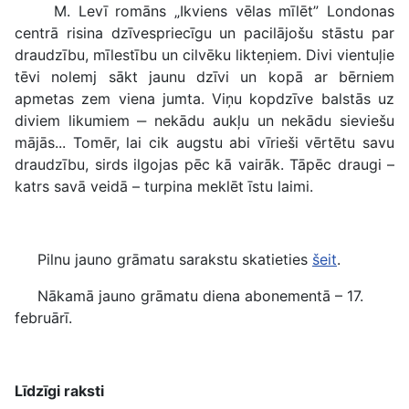
M. Levī romāns „Ikviens vēlas mīlēt” Londonas
centrā risina dzīvespriecīgu un pacilājošu stāstu par
draudzību, mīlestību un cilvēku likteņiem. Divi vientuļie
tēvi nolemj sākt jaunu dzīvi un kopā ar bērniem
apmetas zem viena jumta. Viņu kopdzīve balstās uz
diviem likumiem ‒ nekādu aukļu un nekādu sieviešu
mājās... Tomēr, lai cik augstu abi vīrieši vērtētu savu
draudzību, sirds ilgojas pēc kā vairāk. Tāpēc draugi –
katrs savā veidā – turpina meklēt īstu laimi.
Pilnu jauno grāmatu sarakstu skatieties
šeit
.
Nākamā jauno grāmatu diena abonementā – 17.
februārī.
Līdzīgi raksti