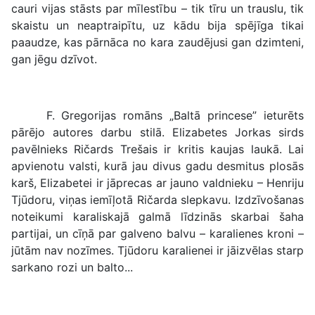
cauri vijas stāsts par mīlestību – tik tīru un trauslu, tik
skaistu un neaptraipītu, uz kādu bija spējīga tikai
paaudze, kas pārnāca no kara zaudējusi gan dzimteni,
gan jēgu dzīvot.
F. Gregorijas romāns „Baltā princese” ieturēts
pārējo autores darbu stilā. Elizabetes Jorkas sirds
pavēlnieks Ričards Trešais ir kritis kaujas laukā. Lai
apvienotu valsti, kurā jau divus gadu desmitus plosās
karš, Elizabetei ir jāprecas ar jauno valdnieku – Henriju
Tjūdoru, viņas iemīļotā Ričarda slepkavu. Izdzīvošanas
noteikumi karaliskajā galmā līdzinās skarbai šaha
partijai, un cīņā par galveno balvu – karalienes kroni –
jūtām nav nozīmes. Tjūdoru karalienei ir jāizvēlas starp
sarkano rozi un balto...