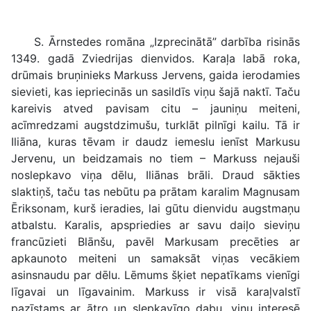
S. Ārnstedes romāna „Izprecinātā” darbība risinās
1349. gadā Zviedrijas dienvidos. Karaļa labā roka,
drūmais bruņinieks Markuss Jervens, gaida ierodamies
sievieti, kas iepriecinās un sasildīs viņu šajā naktī. Taču
kareivis atved pavisam citu – jauniņu meiteni,
acīmredzami augstdzimušu, turklāt pilnīgi kailu. Tā ir
Iliāna, kuras tēvam ir daudz iemeslu ienīst Markusu
Jervenu, un beidzamais no tiem – Markuss nejauši
noslepkavo viņa dēlu, Iliānas brāli. Draud sākties
slaktiņš, taču tas nebūtu pa prātam karalim Magnusam
Ēriksonam, kurš ieradies, lai gūtu dienvidu augstmaņu
atbalstu. Karalis, apspriedies ar savu daiļo sieviņu
francūzieti Blānšu, pavēl Markusam precēties ar
apkaunoto meiteni un samaksāt viņas vecākiem
asinsnaudu par dēlu. Lēmums šķiet nepatīkams vienīgi
līgavai un līgavainim. Markuss ir visā karaļvalstī
pazīstams ar ātro un slepkavīgo dabu, viņu interesē