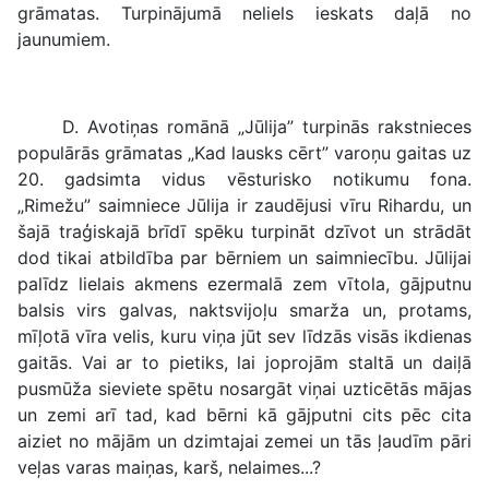
grāmatas. Turpinājumā neliels ieskats daļā no
jaunumiem.
D. Avotiņas romānā „Jūlija” turpinās rakstnieces
populārās grāmatas „Kad lausks cērt” varoņu gaitas uz
20. gadsimta vidus vēsturisko notikumu fona.
„Rimežu” saimniece Jūlija ir zaudējusi vīru Rihardu, un
šajā traģiskajā brīdī spēku turpināt dzīvot un strādāt
dod tikai atbildība par bērniem un saimniecību. Jūlijai
palīdz lielais akmens ezermalā zem vītola, gājputnu
balsis virs galvas, naktsvijoļu smarža un, protams,
mīļotā vīra velis, kuru viņa jūt sev līdzās visās ikdienas
gaitās. Vai ar to pietiks, lai joprojām staltā un daiļā
pusmūža sieviete spētu nosargāt viņai uzticētās mājas
un zemi arī tad, kad bērni kā gājputni cits pēc cita
aiziet no mājām un dzimtajai zemei un tās ļaudīm pāri
veļas varas maiņas, karš, nelaimes...?