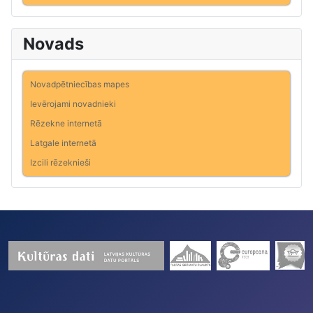
Novads
Novadpētniecības mapes
Ievērojami novadnieki
Rēzekne internetā
Latgale internetā
Izcili rēzeknieši