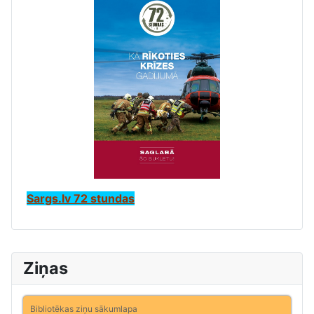
Sargs.lv 72 stundas
Ziņas
Bibliotēkas ziņu sākumlapa