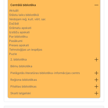
Centrālā bibliotēka
Aktuāli
Stāstu laiks bibliotēkā
Veidojam reģ. kult. vērt. sar.
Dažādi
Grāmatu apskati
Izstāžu apskati
Par bibliotēku
Pasākumi
Preses apskati
Tehnoloģijas un iespējas
Puzle
2. bibliotēka
Bērnu bibliotēka
Pielāgotās literatūras bibliotēka-informācijas centrs
Reģiona bibliotēkas
Pilsētas bibliotēkas
Skaiti latgaliski