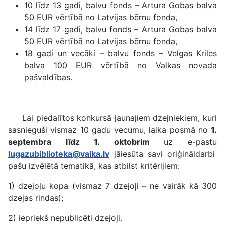
10 līdz 13 gadi, balvu fonds – Artura Gobas balva
50 EUR vērtībā no Latvijas bērnu fonda,
14 līdz 17 gadi, balvu fonds – Artura Gobas balva
50 EUR vērtībā no Latvijas bērnu fonda,
18 gadi un vecāki – balvu fonds – Velgas Kriles
balva 100 EUR vērtībā no Valkas novada
pašvaldības.
Lai piedalītos konkursā jaunajiem dzejniekiem, kuri
sasnieguši vismaz 10 gadu vecumu, laika posmā no
1.
septembra līdz 1. oktobrim
uz e-pastu
lugazubiblioteka@valka.lv
jāiesūta savi oriģināldarbi
pašu izvēlētā tematikā, kas atbilst kritērijiem:
1) dzejoļu kopa (vismaz 7 dzejoļi – ne vairāk kā 300
dzejas rindas);
2) iepriekš nepublicēti dzejoļi.