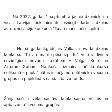
Tu arī mani spēsi izpildīt
No 2022. gada 1. septembra jaunie dzejnieki no
visas Latvijas tiek aicināti iesniegt darbus dzejas
autoru-iesācēju konkursā “Tu arī mani spēsi izpildīt”.
No šī gada ikgadējais Valkas novada dzejas
konkurss “Tu arī mani spēsi izpildīt” veltīts diviem
nozīmīgiem novada literātiem – Velgai Krilei un
Arturam Gobam. Notikušas izmaiņas arī konkursa
nolikumā – paplašinātas iespējamo dalībnieku vecuma
grupas un papildināts naudas balvu fonds.
Žūrija sešu cilvēku sastāvā konkursantus vērtēs un
apbalvos trīs vecuma grupās: