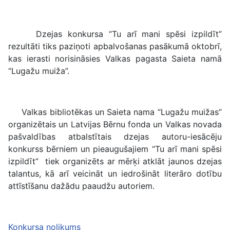
Dzejas konkursa “Tu arī mani spēsi izpildīt”
rezultāti tiks paziņoti apbalvošanas pasākumā oktobrī,
kas ierasti norisināsies Valkas pagasta Saieta namā
“Lugažu muiža”.
Valkas bibliotēkas un Saieta nama “Lugažu muižas”
organizētais un Latvijas Bērnu fonda un Valkas novada
pašvaldības atbalstītais dzejas autoru-iesācēju
konkurss bērniem un pieaugušajiem “Tu arī mani spēsi
izpildīt” tiek organizēts ar mērķi atklāt jaunos dzejas
talantus, kā arī veicināt un iedrošināt literāro dotību
attīstīšanu dažādu paaudžu autoriem.
Konkursa nolikums