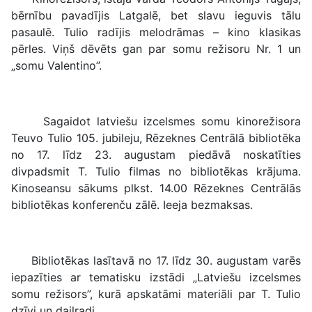
bērnību pavadījis Latgalē, bet slavu ieguvis tālu
pasaulē. Tulio radījis melodrāmas – kino klasikas
pērles. Viņš dēvēts gan par somu režisoru Nr. 1 un
„somu Valentino”.
Sagaidot latviešu izcelsmes somu kinorežisora
Teuvo Tulio 105. jubileju, Rēzeknes Centrālā bibliotēka
no 17. līdz 23. augustam piedāvā noskatīties
divpadsmit T. Tulio filmas no bibliotēkas krājuma.
Kinoseansu sākums plkst. 14.00 Rēzeknes Centrālās
bibliotēkas konferenču zālē. Ieeja bezmaksas.
Bibliotēkas lasītavā no 17. līdz 30. augustam varēs
iepazīties ar tematisku izstādi „Latviešu izcelsmes
somu režisors”, kurā apskatāmi materiāli par T. Tulio
dzīvi un daiļradi.