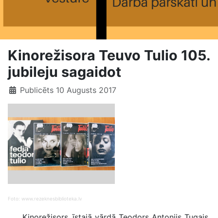
Kinorežisora Teuvo Tulio 105.
jubileju sagaidot
Publicēts 10 Augusts 2017
Foto: www.rezeknesbiblioteka.lv
Kinorežisors, īstajā vārdā Teodors Antonijs Tugajs,