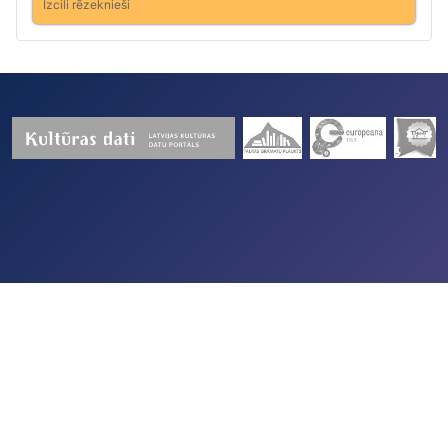
Izcili rēzeknieši