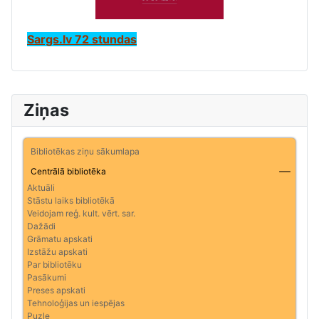
Sargs.lv 72 stundas
Ziņas
Bibliotēkas ziņu sākumlapa
Centrālā bibliotēka
Aktuāli
Stāstu laiks bibliotēkā
Veidojam reģ. kult. vērt. sar.
Dažādi
Grāmatu apskati
Izstāžu apskati
Par bibliotēku
Pasākumi
Preses apskati
Tehnoloģijas un iespējas
Puzle