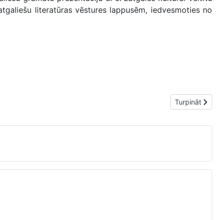
latgaliešu literatūras vēstures lappusēm, iedvesmoties no
Nākamais rakst
Turpināt