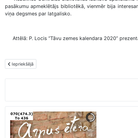
pasākumu apmeklētājs bibliotēkā, vienmēr bija interesant
viņa degsmes par latgalisko.
Attēlā: P. Locis “Tāvu zemes kalendara 2020” prezentāc
Iepriekšējais raksts: Rēzeknes Centrālajā bibliotēkā izzinoša lek
Iepriekšējā