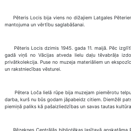
Pēteris Locis bija viens no dižajiem Latgales Pēteriem,
mantojuma un vērtību saglabāšanai.
Pēteris Locis dzimis 1945. gada 11. maijā. Pēc izglītība
gadā viņš no Vācijas atveda lielu daļu tēvabrāļa izd
privātkolekcija. Puse no muzeja materiāliem un ekspozīc
un rakstniecības vēsturei.
Pētera Loča lielā rūpe bija muzejam piemērotu telpu tr
darba, kurš nu būs godam jāpabeidz citiem. Diemžēl pats
piemiņā paliks kā pašaizliedzības un savas tautas kult
Rēzeknes Centrālās bibliotēkas lasītavā apskatāma Pēter