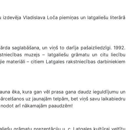
izdevēja Vladislava Loča piemiņas un latgaliešu literārā
ārda saglabāšana, un viņš to darīja pašaizliedzīgi. 1992.
tniecības muzejs – latgaliešu grāmatu un citu liecību
e materiāli – citiem Latgales rakstniecības darbiniekiem
jauna ēka, kura gan vēl prasa gana daudz ieguldījumu un
ārcelšanos uz jaunajām telpām, bet viņš savu laikabiedru
ņu nodot arī nākamajām paaudzēm!
ešu grāmatu prezentāciju u. c. Latgales kultūrai veltītu