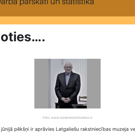
oties….
Foto: www.rezeknesbiblioteka.lv
ūnijā pēkšņi ir aprāvies Latgaliešu rakstniecības muzeja v