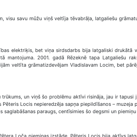
 visu savu mūžu viņš veltīja tēvabrāļa, latgaliešu grāmatu 
s elektriķis, bet viņa sirdsdarbs bija latgaliski drukātā v
otā mantojuma. 2001. gadā Rēzeknē tapa Latgaliešu raks
ijām veltīta grāmatizdevējam Vladislavam Locim, bet pārēji
ūkums, un viņš šo problēmu aktīvi risināja, jau ir tapusi 
 Pēteris Locis nepieredzēja sapņa piepildīšanos – muzeja p
ūras saglabāšanas paraugs, centīsimies šo degsmi un piemi
a Loča piemiņas izstāde. Pēteris Locis bija aktīvs latgali