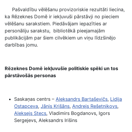
Pašvaldību vēlēšanu provizoriskie rezultāti liecina,
ka Rēzeknes Domē ir iekļuvuši pārstāvji no pieciem
vēlēšanu sarakstiem. Piedāvājam iepazīties ar
personāliju sarakstu, bibliotēkā pieejamajām
publikācijām par šiem cilvēkiem un viņu līdzšinējo
darbības jomu.
Rēzeknes Domē iekļuvušie politiskie spēki un tos
pārstāvošās personas
Saskaņas centrs –
Aleksandrs
Bartaševičs
,
Lidija
Ostapceva
,
Jānis
Krišāns
,
Andrejs
Rešetnikovs
,
Aleksejs
Stecs
, Vladimirs Bogdanovs, Igors
Sergejevs, Aleksandrs Irišins