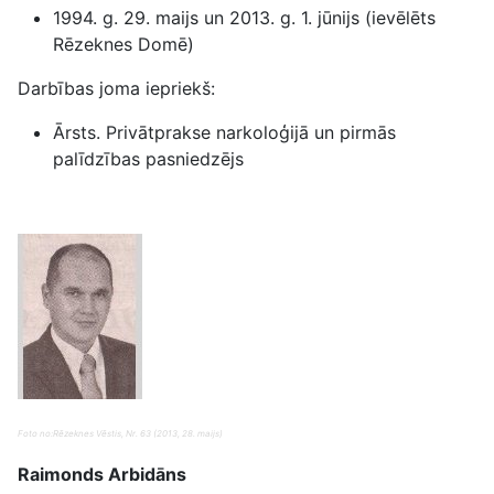
1994. g. 29. maijs un 2013. g. 1. jūnijs (ievēlēts
Rēzeknes Domē)
Darbības joma iepriekš:
Ārsts. Privātprakse narkoloģijā un pirmās
palīdzības pasniedzējs
Foto no:Rēzeknes Vēstis, Nr. 63 (2013, 28. maijs)
Raimonds Arbidāns