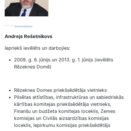
Foto no:
www.rezekne.lv
Andrejs Rešetnikovs
Iepriekš ievēlēts un darbojies:
2009. g. 6. jūnijs un 2013. g. 1. jūnijs (ievēlēts
Rēzeknes Domē)
Rēzeknes Domes priekšsēdētāja vietnieks
Pilsētas attīstības, infrastruktūras un sabiedriskās
kārtības komitejas priekšsēdētāja vietnieks,
Finanšu un budžeta komitejas loceklis, Zemes
komisijas un Civilās aizsardzības komisijas
loceklis, Iepirkumu komisijas priekšsēdētājs