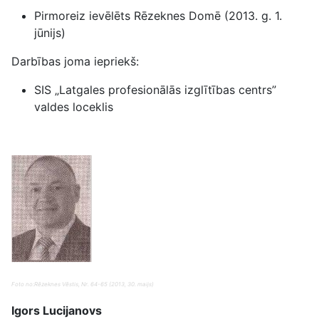
Pirmoreiz ievēlēts Rēzeknes Domē (2013. g. 1.
jūnijs)
Darbības joma iepriekš:
SIS „Latgales profesionālās izglītības centrs”
valdes loceklis
Foto no:Rēzeknes Vēstis, Nr. 64-65 (2013, 30. maijs)
Igors Lucijanovs