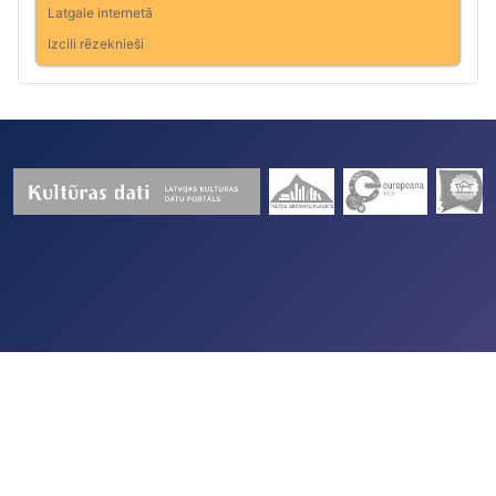
Latgale internetā
Izcili rēzeknieši