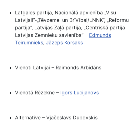
Latgales partija, Nacionālā apvienība „Visu
Latvijai!”-„Tēvzemei un Brīvībai/LNNK”, „Reformu
partija”, Latvijas Zaļā partija, „Centriskā partija
Latvijas Zemnieku savienība” –
Edmunds
Teirumnieks
,
Jāzeps
Korsaks
Vienoti Latvijai – Raimonds Arbidāns
Vienotā Rēzekne –
Igors
Lucijanovs
Alternative – Vjačeslavs Dubovskis