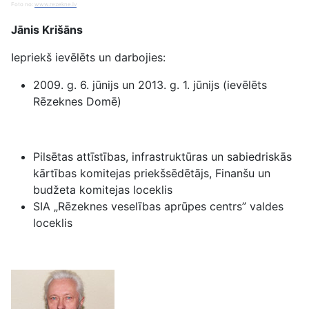
Foto no:
www.rezekne.lv
Jānis Krišāns
Iepriekš ievēlēts un darbojies:
2009. g. 6. jūnijs un 2013. g. 1. jūnijs (ievēlēts
Rēzeknes Domē)
Pilsētas attīstības, infrastruktūras un sabiedriskās
kārtības komitejas priekšsēdētājs, Finanšu un
budžeta komitejas loceklis
SIA „Rēzeknes veselības aprūpes centrs” valdes
loceklis