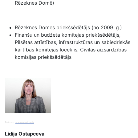
Rēzeknes Domē)
Rēzeknes Domes priekšsēdētājs (no 2009. g.)
Finanšu un budžeta komitejas priekšsēdētājs,
Pilsētas attīstības, infrastruktūras un sabiedriskās
kārtības komitejas loceklis, Civilās aizsardzības
komisijas priekšsēdētājs
Foto no:
www.rezekne.lv
Lidija Ostapceva