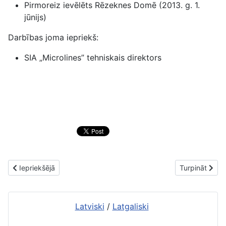
Pirmoreiz ievēlēts Rēzeknes Domē (2013. g. 1.
jūnijs)
Darbības joma iepriekš:
SIA „Microlines” tehniskais direktors
Iepriekšējais raksts: Rēzeknes pilsētas svētki. Būsim laimīgi Rē
Nākamais raks
Iepriekšējā
Turpināt
Latviski
/
Latgaliski