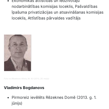
Ekonomikas attīstības un iedzīvotāju
nodarbinātības komisijas loceklis, Pašvaldības
īpašuma privatizācijas un atsavināšanas komisijas
loceklis, Attīstības pārvaldes vadītājs
Foto no:Rēzeknes Vēstis, Nr. 63 (2013, 28. maijs)
Vladimirs Bogdanovs
Pirmoreiz ievēlēts Rēzeknes Domē (2013. g. 1.
jūnijs)