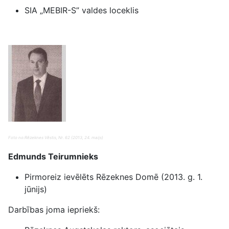
SIA „MEBIR-S” valdes loceklis
Foto no:Rēzeknes Vēstis, Nr. 62 (2013, 24. maijs)
Edmunds Teirumnieks
Pirmoreiz ievēlēts Rēzeknes Domē (2013. g. 1.
jūnijs)
Darbības joma iepriekš: