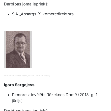
Darbības joma iepriekš:
SIA „Apsargs R” komercdirektors
Foto no:Rēzeknes Vēstis, Nr. 63 (2013, 28. maijs)
Igors Sergejevs
Pirmoreiz ievēlēts Rēzeknes Domē (2013. g. 1.
jūnijs)
Darbības joma iepriekš: