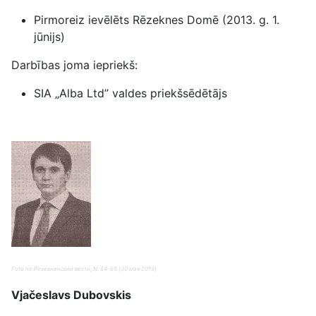
Pirmoreiz ievēlēts Rēzeknes Domē (2013. g. 1.
jūnijs)
Darbības joma iepriekš:
SIA „Alba Ltd” valdes priekšsēdētājs
Foto no:
Резекненские вести, N. 64-65 (30 мая 2013
)
Vjačeslavs Dubovskis