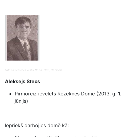
Foto no:Rēzeknes Vēstis, Nr. 63 (2013, 28. maijs)
Aleksejs Stecs
Pirmoreiz ievēlēts Rēzeknes Domē (2013. g. 1.
jūnijs)
Iepriekš darbojies domē kā: