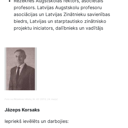
Rēzeknes Augstskolas rektors, asociētais
profesors. Latvijas Augstskolu profesoru
asociācijas un Latvijas Zinātnieku savienības
biedrs, Latvijas un starptautisko zinātnisko
projektu iniciators, dalībnieks un vadītājs
Foto no:Rēzeknes Vēstis, Nr. 62 (2013, 24. maijs)
Jāzeps Korsaks
Iepriekš ievēlēts un darbojies: