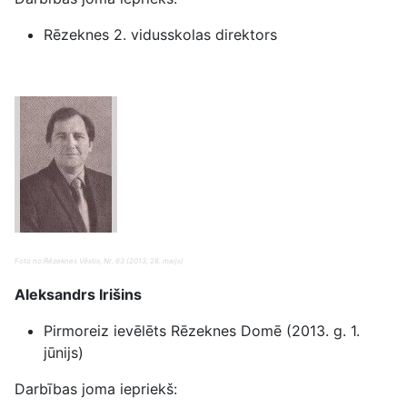
Rēzeknes 2. vidusskolas direktors
Foto no:Rēzeknes Vēstis, Nr. 63 (2013, 28. maijs)
Aleksandrs Irišins
Pirmoreiz ievēlēts Rēzeknes Domē (2013. g. 1.
jūnijs)
Darbības joma iepriekš: