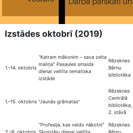
Izstādes oktobrī (2019)
“Katram mākonim – sava zelta
Rēzeknes
maliņa”
Pasaules smaida
1.–14. oktobris
Bērnu
dienai veltīta tematiska
bibliotēka
izstāde
Rēzeknes
Centrālā
1.–15. oktobris
“Jaunās grāmatas”
bibliotēka,
2. stāvā
“Profesija, kas veido nākotni”
Rēzeknes
2.–8. oktobris
Skolotāju dienai veltīta
Bērnu