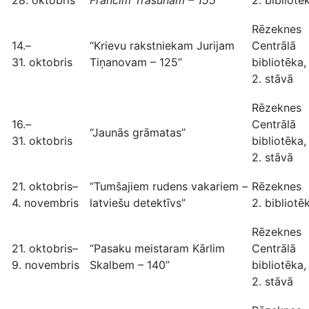
28. oktobris
Francim Trasunam – 155
2. bibliotē
Rēzeknes
14.–
“Krievu rakstniekam Jurijam
Centrālā
31. oktobris
Tiņanovam – 125”
bibliotēka,
2. stāvā
Rēzeknes
16.–
Centrālā
“Jaunās grāmatas”
31. oktobris
bibliotēka,
2. stāvā
21. oktobris–
“Tumšajiem rudens vakariem –
Rēzeknes
4. novembris
latviešu detektīvs”
2. bibliotē
Rēzeknes
21. oktobris–
“Pasaku meistaram Kārlim
Centrālā
9. novembris
Skalbem – 140”
bibliotēka,
2. stāvā