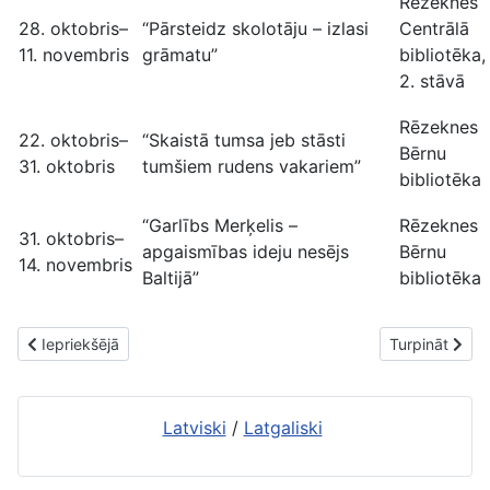
Rēzeknes
28. oktobris–
“Pārsteidz skolotāju – izlasi
Centrālā
11. novembris
grāmatu”
bibliotēka,
2. stāvā
Rēzeknes
22. oktobris–
“Skaistā tumsa jeb stāsti
Bērnu
31. oktobris
tumšiem rudens vakariem”
bibliotēka
“Garlībs Merķelis –
Rēzeknes
31. oktobris–
apgaismības ideju nesējs
Bērnu
14. novembris
Baltijā”
bibliotēka
Iepriekšējais raksts: Izstādes janvārī (2020)
Nākamais raks
Iepriekšējā
Turpināt
Latviski
/
Latgaliski