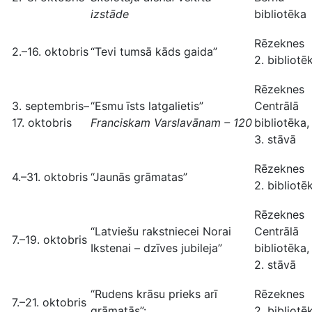
izstāde
bibliotēka
Rēzeknes
2.–16. oktobris
“Tevi tumsā kāds gaida”
2. bibliotē
Rēzeknes
3. septembris–
“Esmu īsts latgalietis”
Centrālā
17. oktobris
Franciskam Varslavānam – 120
bibliotēka,
3. stāvā
Rēzeknes
4.–31. oktobris
“Jaunās grāmatas”
2. bibliotē
Rēzeknes
“Latviešu rakstniecei Norai
Centrālā
7.–19. oktobris
Ikstenai – dzīves jubileja”
bibliotēka,
2. stāvā
“Rudens krāsu prieks arī
Rēzeknes
7.–21. oktobris
grāmatās”:
2. bibliotē