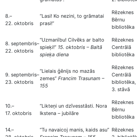
Rēzeknes
8.–
“Lasi! Ko nezini, to grāmatai
Bērnu
22. oktobris
prasi!”
bibliotēka
“Uzmanību! Cilvēks ar balto
Rēzeknes
8. septembris–
spieķi!”
15. oktobris – Baltā
Centrālā
22. oktobris
spieķa diena
bibliotēka
Rēzeknes
“Lielais ģēnijs no mazās
9. septembris–
Centrālā
zemes”
Francim Trasunam –
23. oktobris
bibliotēka,
155
3. stāvā
Rēzeknes
10.–
“Likteņi un dzīvesstāsti. Nora
Bērnu
17. oktobris
Ikstena – jubilāre
bibliotēka
14.–
“Tu navaicoj manis, kaids asu”
Rēzeknes