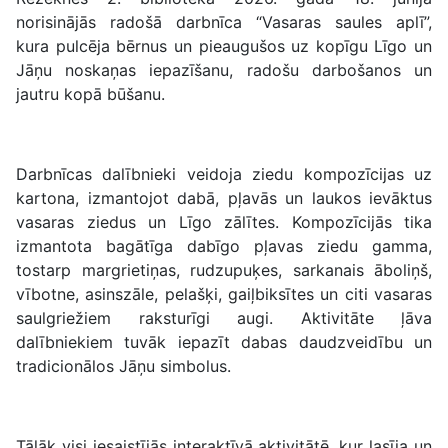
norisinājās radošā darbnīca “Vasaras saules aplī”,
kura pulcēja bērnus un pieaugušos uz kopīgu Līgo un
Jāņu noskaņas iepazīšanu, radošu darbošanos un
jautru kopā būšanu.
Darbnīcas dalībnieki veidoja ziedu kompozīcijas uz
kartona, izmantojot dabā, pļavās un laukos ievāktus
vasaras ziedus un Līgo zālītes. Kompozīcijās tika
izmantota bagātīga dabīgo pļavas ziedu gamma,
tostarp margrietiņas, rudzupuķes, sarkanais āboliņš,
vībotne, asinszāle, pelašķi, gaiļbiksītes un citi vasaras
saulgriežiem raksturīgi augi. Aktivitāte ļāva
dalībniekiem tuvāk iepazīt dabas daudzveidību un
tradicionālos Jāņu simbolus.
Tālāk visi iesaistījās interaktīvā aktivitātē, kur lasīja un