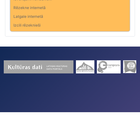
Rēzekne internetā
Latgale internetā
Izcili rēzeknieši