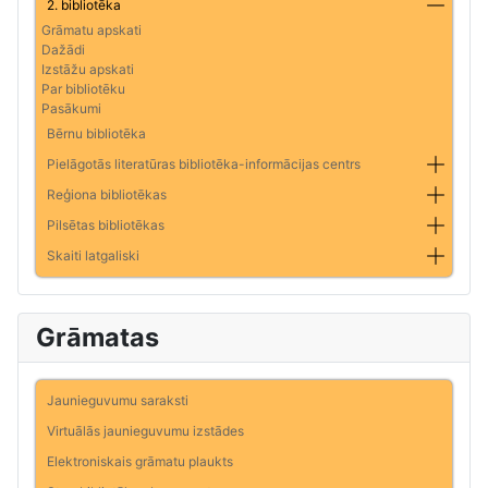
2. bibliotēka
Grāmatu apskati
Dažādi
Izstāžu apskati
Par bibliotēku
Pasākumi
Bērnu bibliotēka
Pielāgotās literatūras bibliotēka-informācijas centrs
Reģiona bibliotēkas
Pilsētas bibliotēkas
Skaiti latgaliski
Grāmatas
Jaunieguvumu saraksti
Virtuālās jaunieguvumu izstādes
Elektroniskais grāmatu plaukts