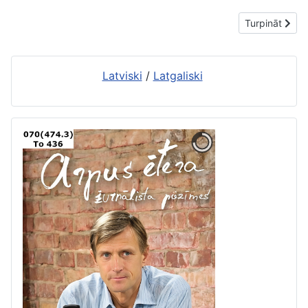
Nākamais rakst
Turpināt
Latviski
/
Latgaliski