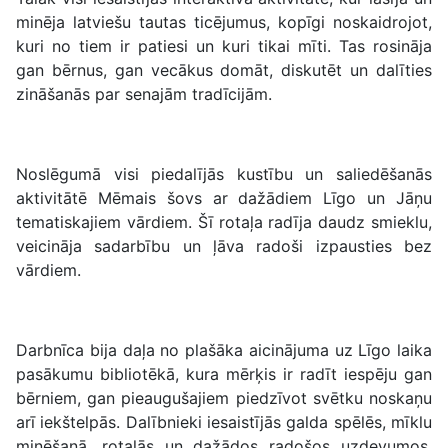
minēja latviešu tautas ticējumus, kopīgi noskaidrojot,
kuri no tiem ir patiesi un kuri tikai mīti. Tas rosināja
gan bērnus, gan vecākus domāt, diskutēt un dalīties
zināšanās par senajām tradīcijām.
Noslēgumā visi piedalījās kustību un saliedēšanās
aktivitātē Mēmais šovs ar dažādiem Līgo un Jāņu
tematiskajiem vārdiem. Šī rotaļa radīja daudz smieklu,
veicināja sadarbību un ļāva radoši izpausties bez
vārdiem.
Darbnīca bija daļa no plašāka aicinājuma uz Līgo laika
pasākumu bibliotēkā, kura mērķis ir radīt iespēju gan
bērniem, gan pieaugušajiem piedzīvot svētku noskaņu
arī iekštelpās. Dalībnieki iesaistījās galda spēlēs, mīklu
minēšanā, rotaļās un dažādos radošos uzdevumos,