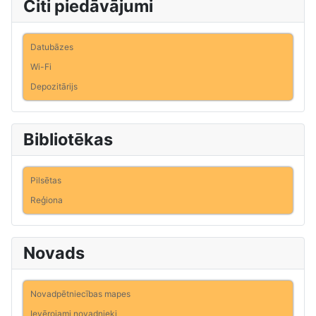
Citi piedāvājumi
Datubāzes
Wi-Fi
Depozitārijs
Bibliotēkas
Pilsētas
Reģiona
Novads
Novadpētniecības mapes
Ievērojami novadnieki