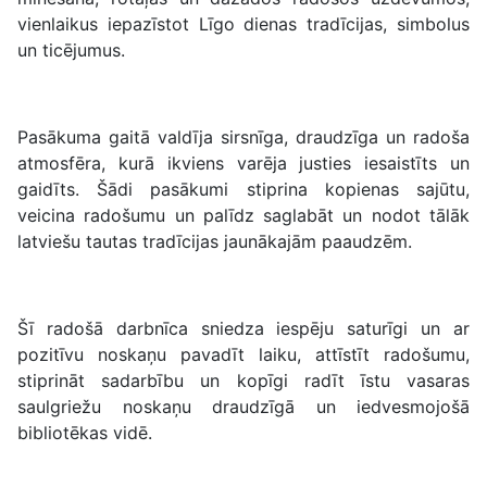
vienlaikus iepazīstot Līgo dienas tradīcijas, simbolus
un ticējumus.
Pasākuma gaitā valdīja sirsnīga, draudzīga un radoša
atmosfēra, kurā ikviens varēja justies iesaistīts un
gaidīts. Šādi pasākumi stiprina kopienas sajūtu,
veicina radošumu un palīdz saglabāt un nodot tālāk
latviešu tautas tradīcijas jaunākajām paaudzēm.
Šī radošā darbnīca sniedza iespēju saturīgi un ar
pozitīvu noskaņu pavadīt laiku, attīstīt radošumu,
stiprināt sadarbību un kopīgi radīt īstu vasaras
saulgriežu noskaņu draudzīgā un iedvesmojošā
bibliotēkas vidē.