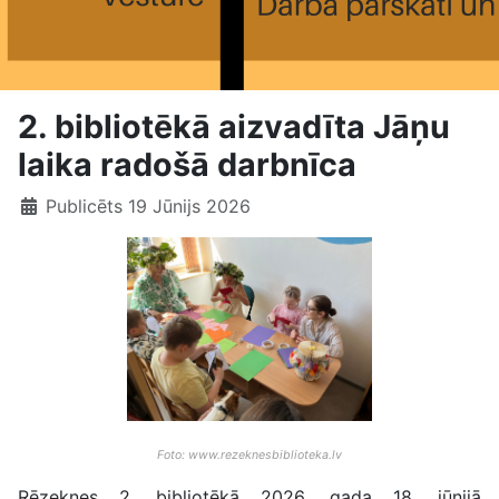
2. bibliotēkā aizvadīta Jāņu
laika radošā darbnīca
Publicēts 19 Jūnijs 2026
Foto: www.rezeknesbiblioteka.lv
Rēzeknes 2. bibliotēkā 2026. gada 18. jūnijā