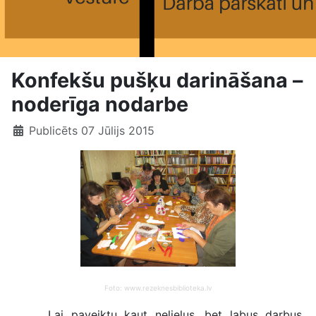
Konfekšu pušķu darināšana –
noderīga nodarbe
Publicēts 07 Jūlijs 2015
Foto: www.rezeknesbiblioteka.lv
Lai paveiktu kaut nelielus, bet labus darbus,