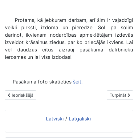
Protams, kā jebkuram darbam, arī šim ir vajadzīgi
veikli pirksti, izdoma un pieredze. Soli pa solim
darinot, ikvienam nodarbības apmeklētājam izdevās
izveidot krāsainus ziedus, par ko priecājās ikviens. Lai
vēl daudzus citus aizrauj pasākuma dalībnieku
ierosmes un lai viss izdodas!
Pasākuma foto skatieties
šeit
.
Iepriekšējais raksts: Mazie ciemiņi bibliotēkā
Nākamais rakst
Iepriekšējā
Turpināt
Latviski
/
Latgaliski