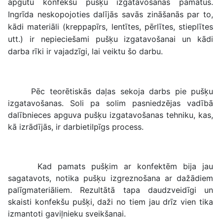
apgūtu konfekšu pušķu izgatavošanas pamatus.
Ingrīda neskopojoties dalījās savās zināšanās par to,
kādi materiāli (kreppapīrs, lentītes, pērlītes, stieplītes
utt.) ir nepieciešami pušķu izgatavošanai un kādi
darba rīki ir vajadzīgi, lai veiktu šo darbu.
Pēc teorētiskās daļas sekoja darbs pie pušķu
izgatavošanas. Soli pa solim pasniedzējas vadībā
dalībnieces apguva pušķu izgatavošanas tehniku, kas,
kā izrādījās, ir darbietilpīgs process.
Kad pamats pušķim ar konfektēm bija jau
sagatavots, notika pušķu izgreznošana ar dažādiem
palīgmateriāliem. Rezultātā tapa daudzveidīgi un
skaisti konfekšu pušķi, daži no tiem jau drīz vien tika
izmantoti gaviļnieku sveikšanai.