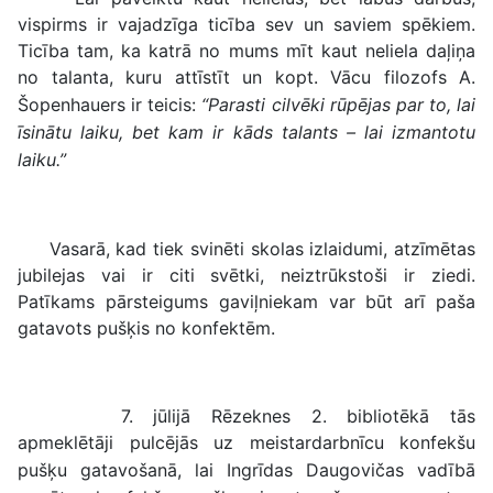
vispirms ir vajadzīga ticība sev un saviem spēkiem.
Ticība tam, ka katrā no mums mīt kaut neliela daļiņa
no talanta, kuru attīstīt un kopt.
Vācu filozofs A.
Šopenhauers ir teicis:
“Parasti cilvēki rūpējas par to, lai
īsinātu laiku, bet kam ir kāds talants – lai izmantotu
laiku.”
Vasarā, kad tiek svinēti skolas izlaidumi, atzīmētas
jubilejas vai ir citi svētki, neiztrūkstoši ir ziedi.
Patīkams pārsteigums gaviļniekam var būt arī paša
gatavots pušķis no konfektēm.
7. jūlijā Rēzeknes 2. bibliotēkā tās
apmeklētāji
pulcējās
uz meistardarbnīcu konfekšu
pušķu gatavošanā, lai Ingrīdas Daugovičas vadībā