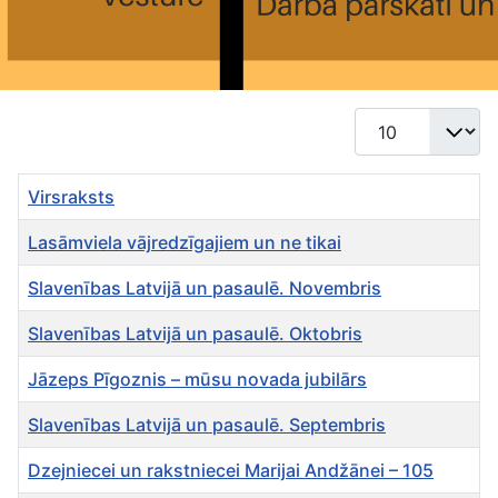
Rādīt #
Virsraksts
Lasāmviela vājredzīgajiem un ne tikai
Slavenības Latvijā un pasaulē. Novembris
Slavenības Latvijā un pasaulē. Oktobris
Jāzeps Pīgoznis – mūsu novada jubilārs
Slavenības Latvijā un pasaulē. Septembris
Dzejniecei un rakstniecei Marijai Andžānei – 105