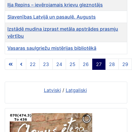
Iļja Repins – ievērojamais krievu gleznotājs
Slavenības Latvijā un pasaulē. Augusts
Izstādē mudina izprast metāla apstrādes prasmju
vērtību
Vasaras saulgriežu mistērijas bibliotēkā
Rakstu tabula
22
23
24
25
26
27
28
29
27 lapa no 56
Latviski
/
Latgaliski