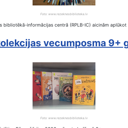
Foto: www.rezeknesbiblioteka.lv
bibliotēkā-informācijas centrā (RPLB-IC) aicinām aplūkot bi
 kolekcijas vecumposma 9+ 
Foto: www.rezeknesbiblioteka.lv