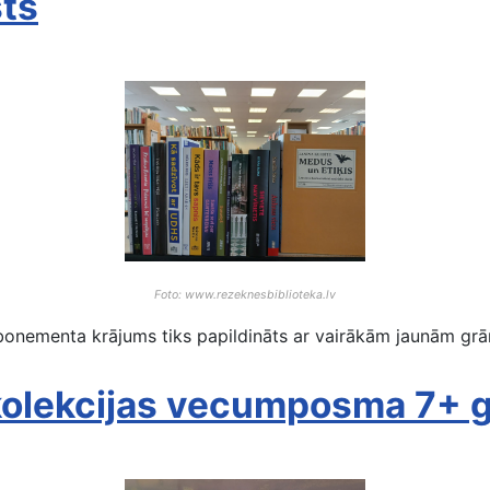
sts
Foto: www.rezeknesbiblioteka.lv
bonementa krājums tiks papildināts ar vairākām jaunām grā
 kolekcijas vecumposma 7+ 