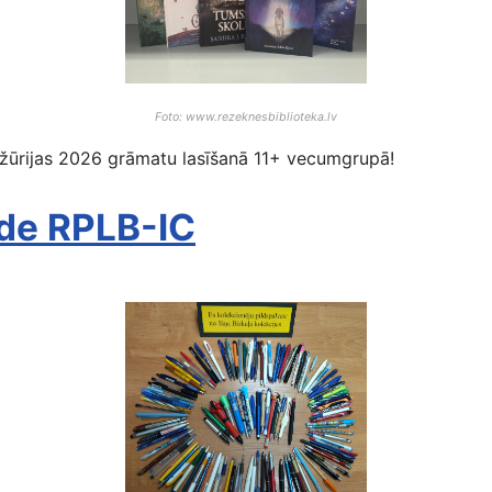
Foto: www.rezeknesbiblioteka.lv
šu žūrijas 2026 grāmatu lasīšanā 11+ vecumgrupā!
āde RPLB-IC