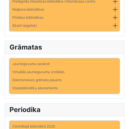
Pielāgotās literatūras bibliotēka-informācijas centrs
Reģiona bibliotēkas
Pilsētas bibliotēkas
Skaiti latgaliski
Grāmatas
Jaunieguvumu saraksti
Virtuālās jaunieguvumu izstādes
Elektroniskais grāmatu plaukts
Starpbibliotēku abonements
Periodika
Centrālajā bibliotēkā 2026