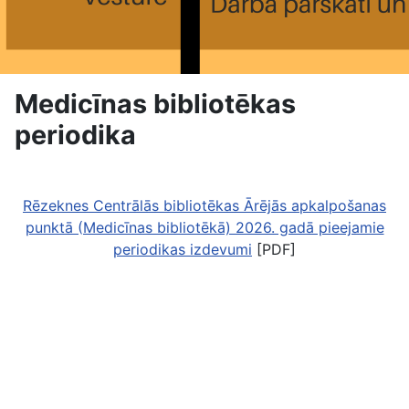
Medicīnas bibliotēkas
periodika
Rēzeknes Centrālās bibliotēkas Ārējās apkalpošanas
punktā (Medicīnas bibliotēkā) 2026. gadā pieejamie
periodikas izdevumi
[PDF]