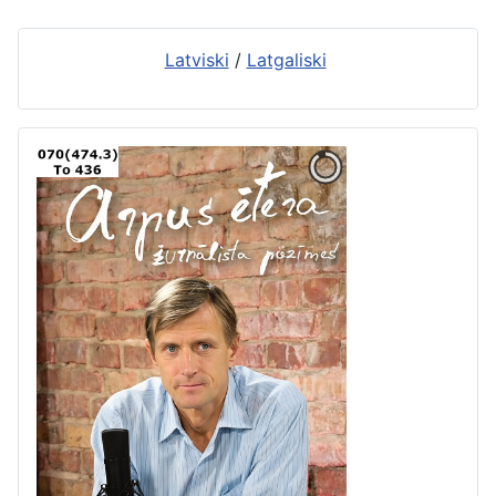
Latviski
/
Latgaliski