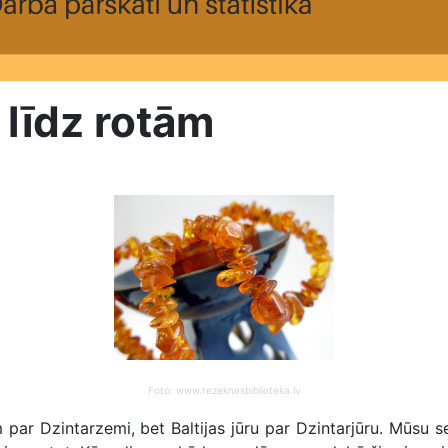
 līdz rotām
Foto: www.rezeknesbiblioteka.lv
r Dzintarzemi, bet Baltijas jūru par Dzintarjūru. Mūsu senč