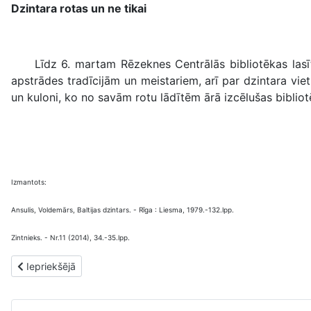
Dzintara rotas un ne tikai
Līdz 6. martam Rēzeknes Centrālās bibliotēkas lasītavā
apstrādes tradīcijām un meistariem, arī par dzintara vie
un kuloni, ko no savām rotu lādītēm ārā izcēlušas bibliot
Izmantots:
Ansulis, Voldemārs, Baltijas dzintars. - Rīga : Liesma, 1979.-132.lpp.
Zintnieks. - Nr.11 (2014), 34.-35.lpp.
Iepriekšējais raksts: Slavenības Latvijā un pasaulē. Marts
Iepriekšējā