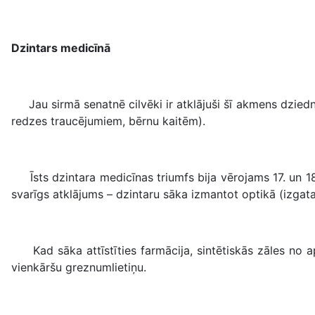
Dzintars medicīnā
Jau sirmā senatnē cilvēki ir atklājuši šī akmens dziedni
redzes traucējumiem, bērnu kaitēm).
Īsts dzintara medicīnas triumfs bija vērojams 17. un 18.
svarīgs atklājums – dzintaru sāka izmantot optikā (izgatav
Kad sāka attīstīties farmācija, sintētiskās zāles no ap
vienkāršu greznumlietiņu.