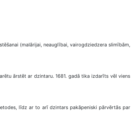
tēšanai (malārijai, neauglībai, vairogdziedzera slimībām,
tu ārstēt ar dzintaru. 1681. gadā tika izdarīts vēl viens
todes, līdz ar to arī dzintars pakāpeniski pārvērtās par