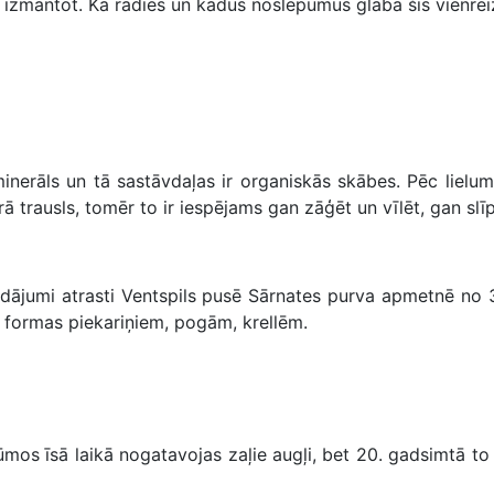
ski izmantot. Kā radies un kādus noslēpumus glabā šis vienr
nerāls un tā sastāvdaļas ir organiskās skābes. Pēc lieluma
trausls, tomēr to ir iespējams gan zāģēt un vīlēt, gan slīp
ādājumi atrasti Ventspils pusē Sārnates purva apmetnē no 3
 formas piekariņiem, pogām, krellēm.
 īsā laikā nogatavojas zaļie augļi, bet 20. gadsimtā to pat