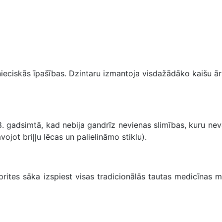
eciskās īpašības. Dzintaru izmantoja visdažādāko kaišu ārs
 gadsimtā, kad nebija gandrīz nevienas slimības, kuru nevarē
ojot briļļu lēcas un palielināmo stiklu).
rites sāka izspiest visas tradicionālās tautas medicīnas me