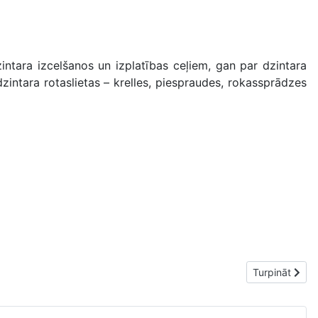
ntara izcelšanos un izplatības ceļiem, gan par dzintara
zintara rotaslietas – krelles, piespraudes, rokassprādzes
Nākamais raks
Turpināt