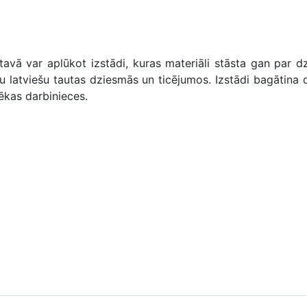
 var aplūkot izstādi, kuras materiāli stāsta gan par dzi
tu latviešu tautas dziesmās un ticējumos. Izstādi bagātina d
ēkas darbinieces.