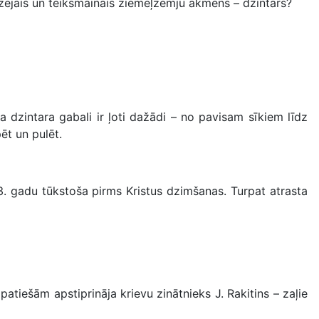
eizējais un teiksmainais ziemeļzemju akmens – dzintars?
 dzintara gabali ir ļoti dažādi – no pavisam sīkiem līdz
ēt un pulēt.
. gadu tūkstoša pirms Kristus dzimšanas. Turpat atrasta
iešām apstiprināja krievu zinātnieks J. Rakitins – zaļie