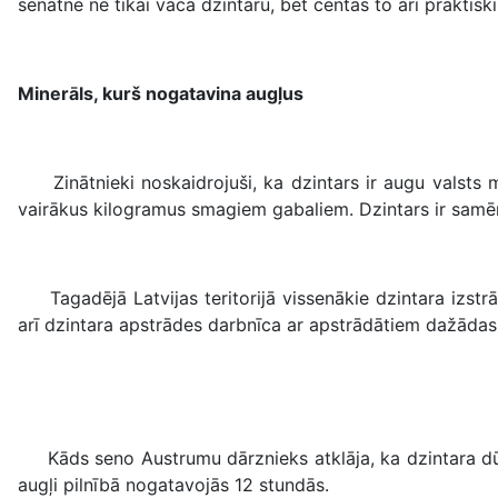
senatnē ne tikai vāca dzintaru, bet centās to arī prakti
Minerāls, kurš nogatavina augļus
Zinātnieki noskaidrojuši, ka dzintars ir augu valsts mi
vairākus kilogramus smagiem gabaliem. Dzintars ir samērā 
Tagadējā Latvijas teritorijā vissenākie dzintara izstr
arī dzintara apstrādes darbnīca ar apstrādātiem dažādas
Kāds seno Austrumu dārznieks atklāja, ka dzintara dūmos
augļi pilnībā nogatavojās 12 stundās.