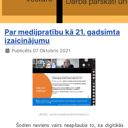
Par medijpratību kā 21. gadsimta
izaicinājumu
Publicēts 07 Oktobris 2021
Attēls: www.rezeknesbiblioteka.lv
Šodien neviens vairs neapšauba to, ka digitālās