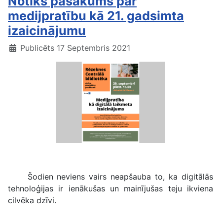
Notiks pasākums par
medijpratību kā 21. gadsimta
izaicinājumu
Publicēts 17 Septembris 2021
Medijpratība
Šodien neviens vairs neapšauba to, ka digitālās
tehnoloģijas ir ienākušas un mainījušas teju ikviena
cilvēka dzīvi.