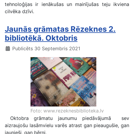
tehnoloģijas ir ienākušas un mainījušas teju ikviena
cilvēka dzīvi.
Jaunās grāmatas Rēzeknes 2.
bibliotēkā. Oktobris
Publicēts 30 Septembris 2021
Foto: www.rezeknesbiblioteka.lv
Oktobra grāmatu jaunumu piedāvājumā sev
aizraujošu lasāmvielu varēs atrast gan pieaugušie, gan
jaunieši, gan bērni.