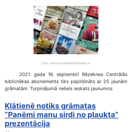
Foto: www.rezeknesbiblioteka.lv
2021. gada 16. septembrī Rēzeknes Centrālās
bibliotēkas abonements tiks papildināts ar 25 jaunām
grāmatām. Turpinājumā neliels ieskats jaunumos.
Klātienē notiks grāmatas
“Paņēmi manu sirdi no plaukta”
prezentācija