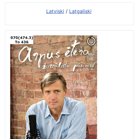
Latviski
/
Latgaliski