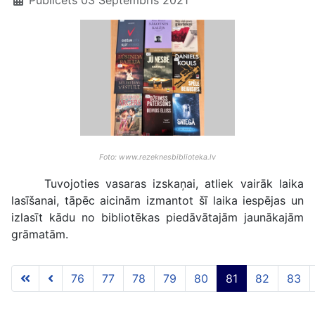
Publicēts 03 Septembris 2021
Foto: www.rezeknesbiblioteka.lv
Tuvojoties vasaras izskaņai, atliek vairāk laika
lasīšanai, tāpēc aicinām izmantot šī laika iespējas un
izlasīt kādu no bibliotēkas piedāvātajām jaunākajām
grāmatām.
76
77
78
79
80
81
82
83
81 lapa no 117