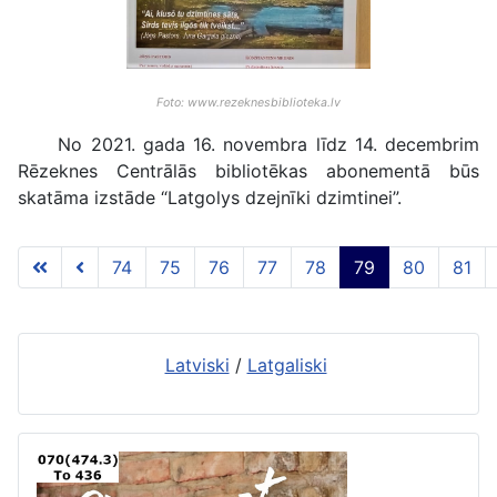
Foto: www.rezeknesbiblioteka.lv
No 2021. gada 16. novembra līdz 14. decembrim
Rēzeknes Centrālās bibliotēkas abonementā būs
skatāma izstāde “Latgolys dzejnīki dzimtinei”.
74
75
76
77
78
79
80
81
79 lapa no 117
Latviski
/
Latgaliski