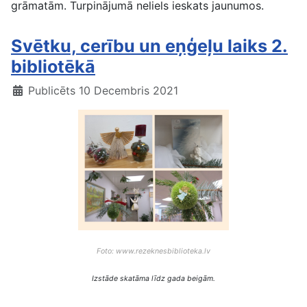
grāmatām. Turpinājumā neliels ieskats jaunumos.
Svētku, cerību un eņģeļu laiks 2.
bibliotēkā
Publicēts 10 Decembris 2021
Foto: www.rezeknesbiblioteka.lv
Izstāde skatāma līdz gada beigām.