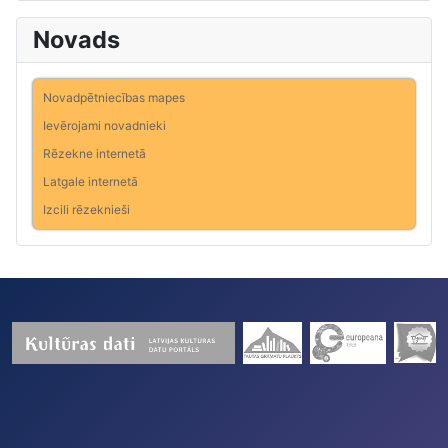
Novads
Novadpētniecības mapes
Ievērojami novadnieki
Rēzekne internetā
Latgale internetā
Izcili rēzeknieši