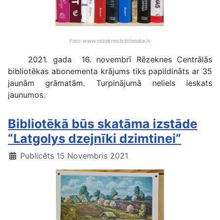
Foto: www.rezeknesbiblioteka.lv
2021. gada 16. novembrī Rēzeknes Centrālās
bibliotēkas abonementa krājums tiks papildināts ar 35
jaunām grāmatām. Turpinājumā neliels ieskats
jaunumos.
Bibliotēkā būs skatāma izstāde
“Latgolys dzejnīki dzimtinei”
Publicēts 15 Novembris 2021