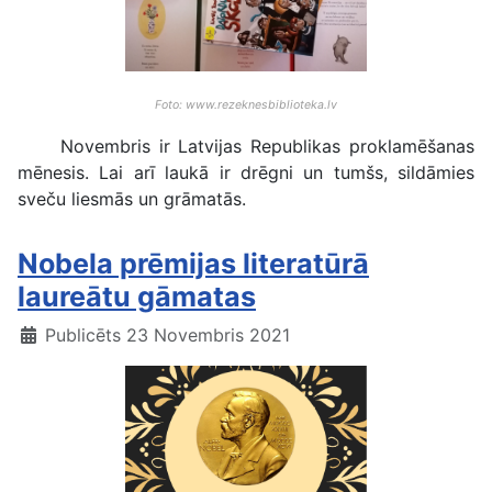
Foto: www.rezeknesbiblioteka.lv
Novembris ir Latvijas Republikas proklamēšanas
mēnesis. Lai arī laukā ir drēgni un tumšs, sildāmies
sveču liesmās un grāmatās.
Nobela prēmijas literatūrā
laureātu gāmatas
Publicēts 23 Novembris 2021