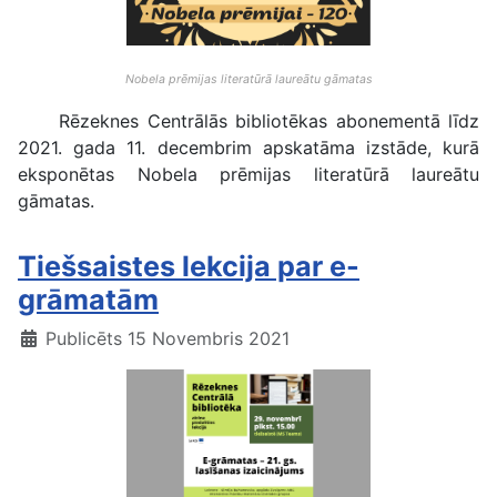
Nobela prēmijas literatūrā laureātu gāmatas
Rēzeknes Centrālās bibliotēkas abonementā līdz
2021. gada 11. decembrim apskatāma izstāde, kurā
eksponētas Nobela prēmijas literatūrā laureātu
gāmatas.
Tiešsaistes lekcija par e-
grāmatām
Publicēts 15 Novembris 2021