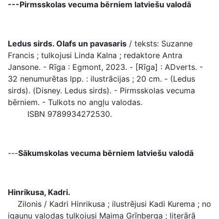
---Pirmsskolas vecuma bērniem latviešu valodā
Ledus sirds. Olafs un pavasaris
/ teksts: Suzanne
Francis ; tulkojusi Linda Kalna ; redaktore Antra
Jansone. - Rīga : Egmont, 2023. - [Rīga] : ADverts. -
32 nenumurētas lpp. : ilustrācijas ; 20 cm. - (Ledus
sirds). (Disney. Ledus sirds). - Pirmsskolas vecuma
bērniem. - Tulkots no angļu valodas.
ISBN 9789934272530.
---
Sākumskolas vecuma bērniem latviešu valodā
Hinrikusa, Kadri.
Zilonis / Kadri Hinrikusa ; ilustrējusi Kadi Kurema ; no
igauņu valodas tulkojusi Maima Grīnberga ; literārā