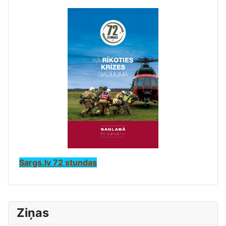
Sargs.lv 72 stundas
Ziņas