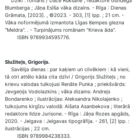
Džikī : romāns / Dace Rukšāne ; redaktore Gundega
Blumberga ; Jāņa Esīša vāka dizains. - Rīga : Dienas
Grāmata, [2023]. , ©2023. - 303, [1] lpp. ; 21 cm. -
Vāka noformējumā izmantota Līgas Ķempes glezna
"Meldra". . - Turpinājums romānam "Krieva āda".
ISBN 9789934595776.
Služiteļs, Grigorijs.
Savēlija dienas : par kaķiem un cilvēkiem : kā vieni,
tā otri attēlo kāda cita dzīvi / Grigorijs Služiteļs ; no
krievu valodas tulkojusi Renāte Punka ; priekšvārds:
Jevgeņijs Vodolazkins ; vāka dizains: Andrejs
Bondarenko ; ilustrācijas: Aleksandra Nikolajenko ;
tulkojums kirgīzu valodā: Aišata Asanbekova ; literārā
redaktore Ildze Jurisone. - Rīga : Jāņa Rozes apgāds,
2020. - Jelgava : Jelgavas tipogrāfija. - 261, [2] lpp. :
ilustrācijas ; 22 cm.
ISBN 9789984238333.