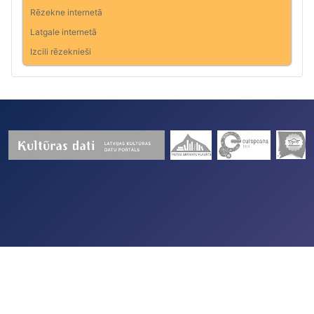
Rēzekne internetā
Latgale internetā
Izcili rēzeknieši