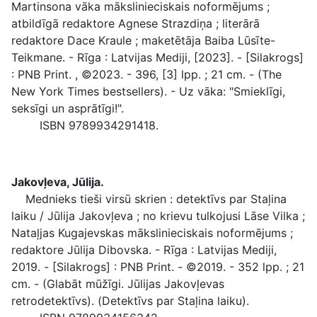
Martinsona vāka mākslinieciskais noformējums ;
atbildīgā redaktore Agnese Strazdiņa ; literārā
redaktore Dace Kraule ; maketētāja Baiba Lūsīte-
Teikmane. - Rīga : Latvijas Mediji, [2023]. - [Silakrogs]
: PNB Print. , ©2023. - 396, [3] lpp. ; 21 cm. - (The
New York Times bestsellers). - Uz vāka: "Smieklīgi,
seksīgi un asprātīgi!".
ISBN 9789934291418.
Jakovļeva, Jūlija.
Mednieks tieši virsū skrien : detektīvs par Staļina
laiku / Jūlija Jakovļeva ; no krievu tulkojusi Lāse Vilka ;
Nataļjas Kugajevskas mākslinieciskais noformējums ;
redaktore Jūlija Dibovska. - Rīga : Latvijas Mediji,
2019. - [Silakrogs] : PNB Print. - ©2019. - 352 lpp. ; 21
cm. - (Glabāt mūžīgi. Jūlijas Jakovļevas
retrodetektīvs). (Detektīvs par Staļina laiku).