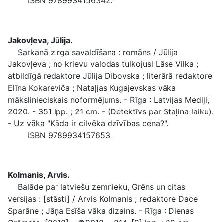
ISBN 9789934156342.
Jakovļeva, Jūlija.
Sarkanā zirga savaldīšana : romāns / Jūlija
Jakovļeva ; no krievu valodas tulkojusi Lāse Vilka ;
atbildīgā redaktore Jūlija Dibovska ; literārā redaktore
Elīna Kokareviča ; Nataļjas Kugajevskas vāka
mākslinieciskais noformējums. - Rīga : Latvijas Mediji,
2020. - 351 lpp. ; 21 cm. - (Detektīvs par Staļina laiku).
- Uz vāka "Kāda ir cilvēka dzīvības cena?".
ISBN 9789934157653.
Kolmanis, Arvis.
Balāde par latviešu zemnieku, Grēns un citas
versijas : [stāsti] / Arvis Kolmanis ; redaktore Dace
Sparāne ; Jāņa Esīša vāka dizains. - Rīga : Dienas