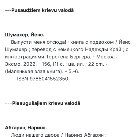
---
Pusaudžiem krievu valodā
Шумахер, Йенс.
Выпусти меня отсюда! : kнига с подвохом / Йенс
Шумахер ; перевод с немецкого Надежды Край ; с
иллюстрациями Торстена Бергера. - Mосква :
Эксмо, 2022. - 156, [1] с. : цв. ил. ; 22 cm. -
(Маленькая злая книга). - 5.-6.
ISBN 9785041552350.
---Pieaugušajiem krievu valodā
Абгарян, Наринэ.
Люди нашего двора / Наринэ Абгарян ;