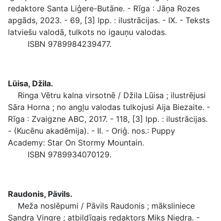
redaktore Santa Liģere-Butāne. - Rīga : Jāņa Rozes
apgāds, 2023. - 69, [3] lpp. : ilustrācijas. - IX. - Teksts
latviešu valodā, tulkots no igauņu valodas.
ISBN 9789984239477.
Lūisa, Džila.
Ringa Vētru kalna virsotnē / Džila Lūisa ; ilustrējusi
Sāra Horna ; no angļu valodas tulkojusi Aija Biezaite. -
Rīga : Zvaigzne ABC, 2017. - 118, [3] lpp. : ilustrācijas.
- (Kucēnu akadēmija). - II. - Oriģ. nos.: Puppy
Academy: Star On Stormy Mountain.
ISBN 9789934070129.
Raudonis, Pāvils.
Meža noslēpumi / Pāvils Raudonis ; māksliniece
Sandra Vingre ; atbildīgais redaktors Miks Niedra. -