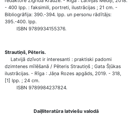
redaktore Zigrīda Krauze. - Rīga : Latvijas Mediji, 2018.
- 400 lpp. : faksimili, portreti, ilustrācijas ; 21 cm. -
Bibliogrāfija: 390.-394. lpp. un personu rādītājs:
395.-400. lpp.
ISBN 9789934155376.
Strautiņš, Pēteris.
Latvijā dzīvot ir interesanti : praktiski padomi
dzimtenes mīlēšanā / Pēteris Strautiņš ; Gata Šļūkas
ilustrācijas. - Rīga : Jāņa Rozes apgāds, 2019. - 318,
[1] lpp. ; 24 cm.
ISBN 9789984237824.
Daiļliteratūra latviešu valodā