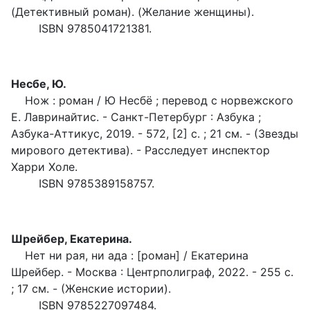
(Детективный роман). (Желание женщины).
ISBN 9785041721381.
Несбе, Ю.
Нож : роман / Ю Несбё ; перевод с норвежского
Е. Лавринайтис. - Санкт-Петербург : Азбука ;
Азбука-Аттикус, 2019. - 572, [2] с. ; 21 см. - (Звезды
мирового детектива). - Расследует инспектор
Харри Холе.
ISBN 9785389158757.
Шрейбер, Екатерина.
Нет ни рая, ни ада : [роман] / Екатерина
Шрейбер. - Москва : Центрполиграф, 2022. - 255 с.
; 17 см. - (Женские истории).
ISBN 9785227097484.