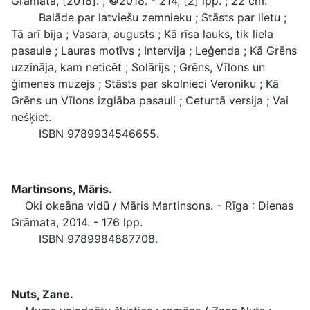
Grāmata, [2018]. , ©2018. - 214, [2] lpp. ; 22 cm.
Balāde par latviešu zemnieku ; Stāsts par lietu ;
Tā arī bija ; Vasara, augusts ; Kā rīsa lauks, tik liela
pasaule ; Lauras motīvs ; Intervija ; Leģenda ; Kā Grēns
uzzināja, kam neticēt ; Solārijs ; Grēns, Vīlons un
ģimenes muzejs ; Stāsts par skolnieci Veroniku ; Kā
Grēns un Vīlons izglāba pasauli ; Ceturtā versija ; Vai
nešķiet.
ISBN 9789934546655.
Martinsons, Māris.
Oki okeāna vidū / Māris Martinsons. - Rīga : Dienas
Grāmata, 2014. - 176 lpp.
ISBN 9789984887708.
Nuts, Zane.