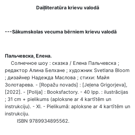
Daiļliteratūra krievu valodā
---Sākumskolas vecuma bērniem krievu valodā
Пальчевска, Елена.
Солнечное шоу : сказка / Елена Пальчевска ;
редактор Алина Белхане ; художник Svetlana Bloom
; дизайнер Надежда Маслова ; стихи: Майя
Золотарева. - [Ropažu novads] : [Jeļena Grigorjeva],
[2022]. - [Polija] : Booksfactory. - 40 lpp. : ilustrācijas
; 31 cm + pielikums (aploksne ar 4 kartītēm un
instrukciju). - XI. - Pielikumā: aploksne ar 4 kartītēm un
instrukciju.
ISBN 9789934895562.