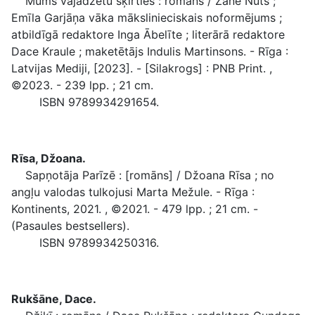
Mums vajadzētu šķirties : romāns / Zane Nuts ;
Emīla Garjāņa vāka mākslinieciskais noformējums ;
atbildīgā redaktore Inga Ābelīte ; literārā redaktore
Dace Kraule ; maketētājs Indulis Martinsons. - Rīga :
Latvijas Mediji, [2023]. - [Silakrogs] : PNB Print. ,
©2023. - 239 lpp. ; 21 cm.
ISBN 9789934291654.
Rīsa, Džoana.
Sapņotāja Parīzē : [romāns] / Džoana Rīsa ; no
angļu valodas tulkojusi Marta Mežule. - Rīga :
Kontinents, 2021. , ©2021. - 479 lpp. ; 21 cm. -
(Pasaules bestsellers).
ISBN 9789934250316.
Rukšāne, Dace.