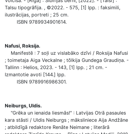
Voiciša. - [Rīga] : Sibīrijas bērni, [2022]. - [Talsi] :
Talsu tipogrāfija. , ©2022. - 575, [1] lpp. : faksimili,
ilustrācijas, portreti ; 25 cm.
ISBN 9789934901614.
Nafusi, Roksija.
Manifestē : 7 soļi uz vislabāko dzīvi / Roksija Nafusi
; toimetaja Aiga Veckalne ; tõlkija Gundega Graudiņa. -
Tallinn : Helios, 2023. - 143, [1] lpp. ; 21 cm. -
Izmantotie avoti [144.] lpp.
ISBN 9789916986301.
Neiburgs, Uldis.
"Grēka un ienaida liesmās!" : Latvijas Otrā pasaules
kara stāsti / Uldis Neiburgs ; māksliniece Aija Andžāne
; atbildīgā redaktore Renāte Neimane ; literārā