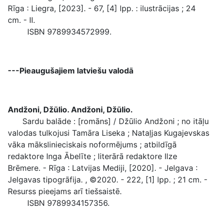
Rīga : Liegra, [2023]. - 67, [4] lpp. : ilustrācijas ; 24
cm. - II.
ISBN 9789934572999.
---Pieaugušajiem latviešu valodā
Andžoni, Džūlio. Andžoni, Džūlio.
Sardu balāde : [romāns] / Džūlio Andžoni ; no itāļu
valodas tulkojusi Tamāra Liseka ; Nataļjas Kugajevskas
vāka mākslinieciskais noformējums ; atbildīgā
redaktore Inga Ābelīte ; literārā redaktore Ilze
Brēmere. - Rīga : Latvijas Mediji, [2020]. - Jelgava :
Jelgavas tipogrāfija. , ©2020. - 222, [1] lpp. ; 21 cm. -
Resurss pieejams arī tiešsaistē.
ISBN 9789934157356.