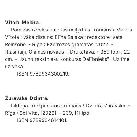
Vītola, Meldra.
Pareizās izvēles un citas muļķības : romāns / Meldra
Vītola ; vāka dizains: Elīna Salaka ; redaktore Iveta
Reinsone. - Rīga : Ezerrozes grāmatas, 2022. -
[Rasmaņi, Olaines novads] : Drukātava. - 359 lpp. ; 22
cm. - "Jauno rakstnieku konkurss Dalībnieks"--Uzlīme
uz vāka.
ISBN 9789934300219.
Žuravska, Dzintra.
Likteņa krustpunktos : romāns / Dzintra Žuravska. -
Rīga : Sol Vita, [2023]. - 239, [1] lpp.
ISBN 9789934614101.