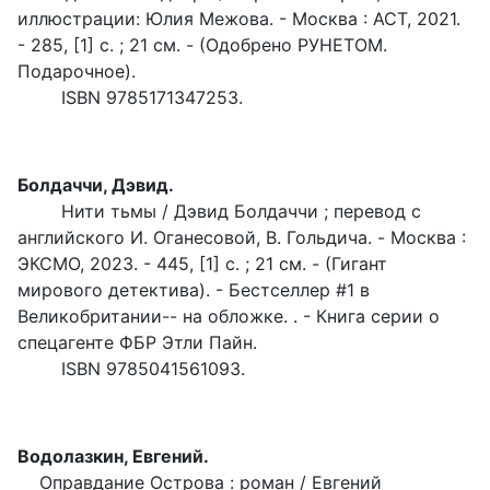
иллюстрации: Юлия Межова. - Москва : АСТ, 2021.
- 285, [1] с. ; 21 см. - (Одобрено РУНЕТОМ.
Подарочное).
ISBN 9785171347253.
Болдаччи, Дэвид.
Нити тьмы / Дэвид Болдаччи ; перевод с
английского И. Оганесовой, В. Гольдичa. - Москва :
ЭКСМО, 2023. - 445, [1] с. ; 21 см. - (Гигант
мирового детектива). - Бестселлер #1 в
Великобритании-- на обложке. . - Книга серии о
спецагенте ФБР Этли Пайн.
ISBN 9785041561093.
Водолазкин, Евгений.
Оправдание Острова : роман / Евгений