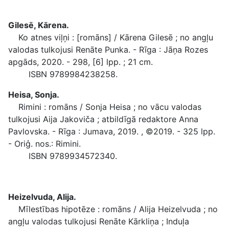
Gilesē, Kārena.
Ko atnes viļņi : [romāns] / Kārena Gilesē ; no angļu
valodas tulkojusi Renāte Punka. - Rīga : Jāņa Rozes
apgāds, 2020. - 298, [6] lpp. ; 21 cm.
ISBN 9789984238258.
Heisa, Sonja.
Rimini : romāns / Sonja Heisa ; no vācu valodas
tulkojusi Aija Jakoviča ; atbildīgā redaktore Anna
Pavlovska. - Rīga : Jumava, 2019. , ©2019. - 325 lpp.
- Oriģ. nos.: Rimini.
ISBN 9789934572340.
Heizelvuda, Alija.
Mīlestības hipotēze : romāns / Alija Heizelvuda ; no
angļu valodas tulkojusi Renāte Kārkliņa ; Induļa