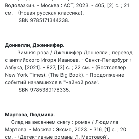
Водолазкин. - Москва : АСТ, 2023. - 405, [2] с. ; 21
см. - (Новая русская классика).
ISBN 9785171344238.
Доннелли, Дженнифер.
Зимняя роза / Дженнифер Доннелли ; перевод
с английского Игоря Иванова. - Санкт-Петербург :
Азбука, [2021]. - 827, [3] с. ; 22 см. - (Бестселлер
New York Times). (The Big Book). - Продолжение
событий начавшихся в "Чайной розе".
ISBN 9785389178335.
Мартова, Людмила.
След на весеннем снегу : роман / Людмила
Мартова. - Москва : Эксмо, 2023. - 316, [1] с. ; 20
см. - (Детективные романы Л. Мартовой).