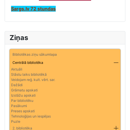
Sargs.lv 72 stundas
Ziņas
Bibliotēkas ziņu sākumlapa
Centrālā bibliotēka
Aktuāli
Stāstu laiks bibliotēkā
Veidojam reģ. kult. vērt. sar.
Dažādi
Grāmatu apskati
Izstāžu apskati
Par bibliotēku
Pasākumi
Preses apskati
Tehnoloģijas un iespējas
Puzle
2. bibliotēka