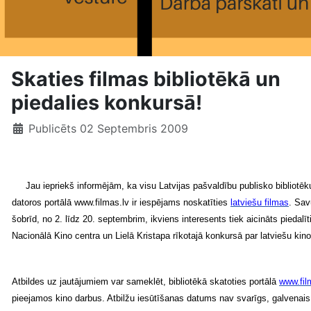
Skaties filmas bibliotēkā un
piedalies konkursā!
Publicēts 02 Septembris 2009
Jau iepriekš informējām, ka visu Latvijas pašvaldību publisko bibliotēk
datoros portālā www.filmas.lv ir iespējams noskatīties
latviešu filmas
. Sav
šobrīd, no 2. līdz 20. septembrim, ikviens interesents tiek aicināts piedalīt
Nacionālā Kino centra un Lielā Kristapa rīkotajā konkursā par latviešu kino
Atbildes uz jautājumiem var sameklēt, bibliotēkā skatoties portālā
www.fil
pieejamos kino darbus. Atbilžu iesūtīšanas datums nav svarīgs, galvenais 