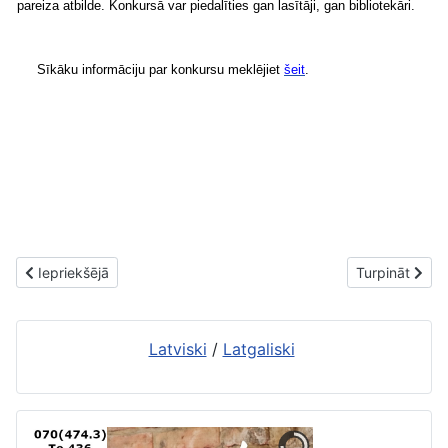
pareiza atbilde. Konkursā var piedalīties gan lasītāji, gan bibliotekāri.
Sīkāku informāciju par konkursu meklējiet
šeit
.
Iepriekšējais raksts: Meklē un atrodi datu bāzē Letonika.lv!
Nākamais rakst
Iepriekšējā
Turpināt
Latviski
/
Latgaliski