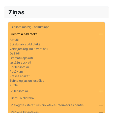
Ziņas
Bibliotēkas ziņu sākumlapa
Centrālā bibliotēka
Aktuāli
Stāstu laiks bibliotēkā
Veidojam reģ. kult. vērt. sar.
Dažādi
Grāmatu apskati
Izstāžu apskati
Par bibliotēku
Pasākumi
Preses apskati
Tehnoloģijas un iespējas
Puzle
2. bibliotēka
Bērnu bibliotēka
Pielāgotās literatūras bibliotēka-informācijas centrs
Reģiona bibliotēkas