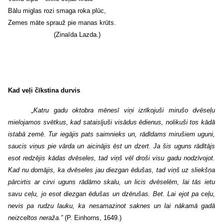
Bālu miglas rozi smaga roka plūc,
Zemes māte sprauž pie manas krūts.
(Zinaīda Lazda.)
Kad veļi čīkstina durvis
„Katru gadu oktobra mēnesī viņi izrīkojuši mirušo dvēseļu
mielojamos svētkus, kad sataisījuši visādus ēdienus, nolikuši tos kādā
istabā zemē. Tur iegājis pats saimnieks un, rādīdams mirušiem uguni,
saucis viņus pie vārda un aicinājis ēst un dzert. Ja šis uguns rādītājs
esot redzējis kādas dvēseles, tad viņš vēl droši visu gadu nodzīvojot.
Kad nu domājis, ka dvēseles jau diezgan ēdušas, tad viņš uz sliekšņa
pārcirtis ar cirvi uguns rādāmo skalu, un licis dvēselēm, lai tās ietu
savu ceļu, jo esot diezgan ēdušas un dzērušas. Bet. Lai ejot pa ceļu,
nevis pa rudzu lauku, ka nesamazinot saknes un lai nākamā gadā
neizceltos neraža.”
(P. Einhorns, 1649.)