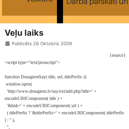
Veļu laiks
Publicēts 26 Oktobris 2009
{source}
<script type="text/javascript">
function DraugiemSay( title, url, titlePrefix ){
window.open(
'http://www.draugiem.lv/say/ext/add.php?title=' +
encodeURIComponent( title ) +
'&link=' + encodeURIComponent( url ) +
( titlePrefix ? '&titlePrefix=' + encodeURIComponent( titlePrefix
) : '' ),
'',