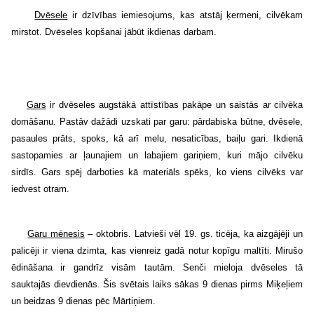
Dvēsele
ir dzīvības iemiesojums, kas atstāj ķermeni, cilvēkam
mirstot. Dvēseles kopšanai jābūt ikdienas darbam.
Gars
ir dvēseles augstākā attīstības pakāpe un saistās ar cilvēka
domāšanu. Pastāv dažādi uzskati par garu: pārdabiska būtne, dvēsele,
pasaules prāts, spoks, kā arī melu, nesaticības, baiļu gari. Ikdienā
sastopamies ar ļaunajiem un labajiem gariņiem, kuri mājo cilvēku
sirdīs. Gars spēj darboties kā materiāls spēks, ko viens cilvēks var
iedvest otram.
Garu mēnesis
– oktobris. Latvieši vēl 19. gs. ticēja, ka aizgājēji un
palicēji ir viena dzimta, kas vienreiz gadā notur kopīgu maltīti. Mirušo
ēdināšana ir gandrīz visām tautām. Senči mieloja dvēseles tā
sauktajās dievdienās. Šis svētais laiks sākas 9 dienas pirms Miķeļiem
un beidzas 9 dienas pēc Mārtiņiem.