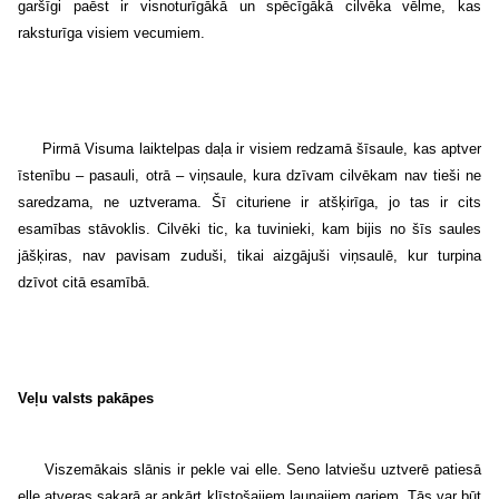
garšīgi paēst ir visnoturīgākā un spēcīgākā cilvēka vēlme, kas
raksturīga visiem vecumiem.
Pirmā Visuma laiktelpas daļa ir visiem redzamā šīsaule, kas aptver
īstenību – pasauli, otrā – viņsaule, kura dzīvam cilvēkam nav tieši ne
saredzama, ne uztverama. Šī cituriene ir atšķirīga, jo tas ir cits
esamības stāvoklis. Cilvēki tic, ka tuvinieki, kam bijis no šīs saules
jāšķiras, nav pavisam zuduši, tikai aizgājuši viņsaulē, kur turpina
dzīvot citā esamībā.
Veļu valsts pakāpes
Viszemākais slānis ir pekle vai elle. Seno latviešu uztverē patiesā
elle atveras sakarā ar apkārt klīstošajiem ļaunajiem gariem. Tās var būt