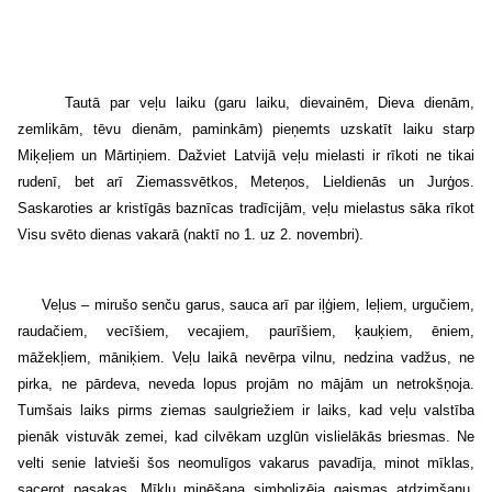
Tautā par veļu laiku (garu laiku, dievainēm, Dieva dienām,
zemlikām, tēvu dienām, paminkām) pieņemts uzskatīt laiku starp
Miķeļiem un Mārtiņiem. Dažviet Latvijā veļu mielasti ir rīkoti ne tikai
rudenī, bet arī Ziemassvētkos, Meteņos, Lieldienās un Jurģos.
Saskaroties ar kristīgās baznīcas tradīcijām, veļu mielastus sāka rīkot
Visu svēto dienas vakarā (naktī no 1. uz 2. novembri).
Veļus – mirušo senču garus, sauca arī par iļģiem, leļiem, urgučiem,
raudačiem, vecīšiem, vecajiem, paurīšiem, ķauķiem, ēniem,
māžekļiem, māniķiem. Veļu laikā nevērpa vilnu, nedzina vadžus, ne
pirka, ne pārdeva, neveda lopus projām no mājām un netrokšņoja.
Tumšais laiks pirms ziemas saulgriežiem ir laiks, kad veļu valstība
pienāk vistuvāk zemei, kad cilvēkam uzglūn vislielākās briesmas. Ne
velti senie latvieši šos neomulīgos vakarus pavadīja, minot mīklas,
sacerot pasakas. Mīklu minēšana simbolizēja gaismas atdzimšanu,