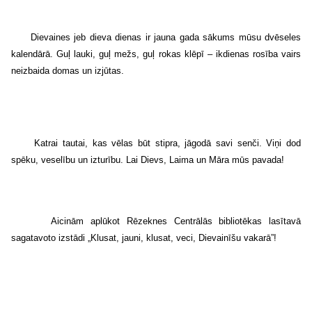
Dievaines jeb dieva dienas ir jauna gada sākums mūsu dvēseles
kalendārā. Guļ lauki, guļ mežs, guļ rokas klēpī – ikdienas rosība vairs
neizbaida domas un izjūtas.
Katrai tautai, kas vēlas būt stipra, jāgodā savi senči. Viņi dod
spēku, veselību un izturību. Lai Dievs, Laima un Māra mūs pavada!
Aicinām aplūkot Rēzeknes Centrālās bibliotēkas lasītavā
sagatavoto izstādi „
Klusat, jauni, klusat, veci, Dievainīšu vakarā
”!