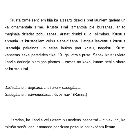
Krusta zīme
senčiem bija kā aizsarglīdzeklis pret ļauniem gariem un
kā ornamentāla zīme. Krusta zīmi izmantoja pie buršanas, ar to
mēģināja dziedēt zobu sāpes, ārstēt drudzi u. c. slimības. Krustus
sprauda uz krustceļiem velnu aizbaidīšanai. Latgalē iesvētītus krustus
uzstādīja pakalnos un sējas laukos pret krusu, negaisu. Krusti
kapsētās sāka parādīties tikai 19. gs. otrajā pusē. Senāk krustu vietā
Latvijā darināja piemiņas plātnes – zīmes no koka, kurām nebija skara
ar krusta zīmi.
„Dzīvošana ir degšana, miršana ir sadegšana,
Sadegšana ir pārveidošana, nāves nav.”
(Rainis.)
Izrādās, ka Latvijā veļu esamību neviens neapstrīd – cilvēki tic, ka
mirušo senču gari ir nomodā par dzīvo pasaulē notiekošām lietām.