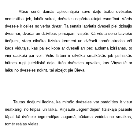
Mūsu senči dainās apliecinājuši savu dziļo ticību dvēseles
nemirstībai jeb, labāk sakot, dvēseles nepārtrauktajai esamībai. Vārds
dvēsele ir cēlies no verba
dvest
. Tā senais latvietis dvēseli pielīdzinājis
dvesmai, dvašai un dzīvības principam vispār. Kā vēsta seno latviešu
ticējumi, starp cilvēka fizisko ķermeni un dvēseli tomēr atrodas vēl
kāds vidutājs, kas paliek kopā ar dvēseli arī pēc auduma iziršanas, to
viņi saukuši par veli. Velis īsteni ir cilvēka smalkākās jeb psihiskās
būtnes rupji jutekliskā daļa, tīrās dvēseles apvalks, kas Viņsaulē ar
laiku no dvēseles nokrīt, tai aizejot pie Dieva.
Tautas ticējumi liecina, ka mirušo dvēseles var parādīties it visur
neatkarīgi no telpas un laika. Viņsaule „iegremdējas” fiziskajā pasaulē
tāpat kā dvēsele iegremdējas augumā, būdama veidota no smalkas,
tomēr reālas vielas.