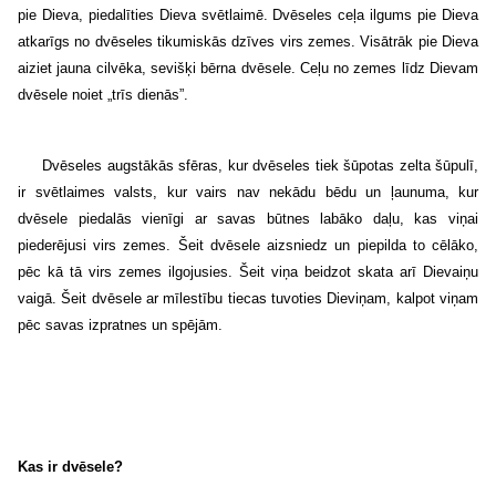
pie Dieva, piedalīties Dieva svētlaimē. Dvēseles ceļa ilgums pie Dieva
atkarīgs no dvēseles tikumiskās dzīves virs zemes. Visātrāk pie Dieva
aiziet jauna cilvēka, sevišķi bērna dvēsele. Ceļu no zemes līdz Dievam
dvēsele noiet „trīs dienās”.
Dvēseles augstākās sfēras, kur dvēseles tiek šūpotas zelta šūpulī,
ir svētlaimes valsts, kur vairs nav nekādu bēdu un ļaunuma, kur
dvēsele piedalās vienīgi ar savas būtnes labāko daļu, kas viņai
piederējusi virs zemes. Šeit dvēsele aizsniedz un piepilda to cēlāko,
pēc kā tā virs zemes ilgojusies. Šeit viņa beidzot skata arī Dievaiņu
vaigā. Šeit dvēsele ar mīlestību tiecas tuvoties Dieviņam, kalpot viņam
pēc savas izpratnes un spējām.
Kas ir dvēsele?