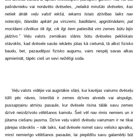
pašnāvnieku vai nonāvēto dvēseles,
„nelaikā mirušās dvēseles, kas
netiek ātrāk veļu valstī iekšā, iekams īstais dzīvības laiks nav
notecējis, blandās apkārt pa virszemi, baidīdami, apgrūtinādami, pat
mocīdami cilvēkus tik ilgi, cik ilgi tiem patiesībā virs zemes būtu bijis
jādzīvo.”
Veļu valsts zemākais slānis būtu dvēseles pekliskais
stāvoklis, kad dvēsele savās iekārēs jūtas kā cietumā, tā alkst fizisko
baudu, bet, pazaudējusi fizisko augumu, vairs nespēj savas alkas
apmierināt, tāpēc cieš un sevi nežēlīgi soda.
Veļu valsts vidējie vai augstākie slāņi, kur kavējas vairums dvēseļu
tūlīt pēc nāves, īstenībā ir zemes dzīves atveids vai atspulgs,
pussapņainu atmiņu pasaule, kur dvēsele risina tālāk savu zemes
dzīvē neizdzīvoto vēlēšanos kamolu. Šeit vēl nav rimis nemiers un ir
jūtama ciešanu jausma. Dzīve veļu valstī dvēseļu vairumam ir ne tikai
pārejas stāvoklis – nāk laiks, kad dvēsele nomet savu velisko apvalku,
mirst nemierīgo vēlēšanos pasaulei, lai piepildītu savu galamērķi būt