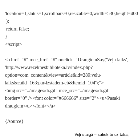
'location=1,status=1,scrollbars=0,resizable=0,width=530,height=400
);
return false;
}
</script>
<a href="#" mce_href="#" onclick="DraugiemSay('Veļu laiks',
'http://www.rezeknesbiblioteka.lv/index.php?
option=com_content&view=article&id=289:velu-
laiks&catid=163:par-izstadem-cb&Itemid=104');">
<img src="../images/dr.gif" mce_src="../images/dr.gif"
border="0" /><font color="#666666" size="2"><u>Pasaki
draugiem</u></font></a>
{/source}
Veļi staigā – satiek te uz taka,