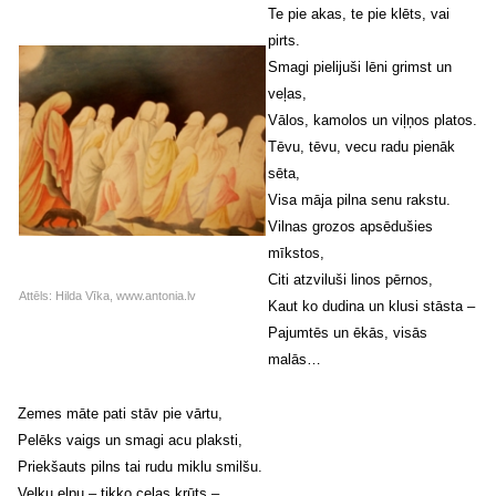
Te pie akas, te pie klēts, vai
pirts.
Smagi pielijuši lēni grimst un
veļas,
Vālos, kamolos un viļņos platos.
Tēvu, tēvu, vecu radu pienāk
sēta,
Visa māja pilna senu rakstu.
Vilnas grozos apsēdušies
mīkstos,
Citi atzviluši linos pērnos,
Attēls: Hilda Vīka, www.antonia.lv
Kaut ko dudina un klusi stāsta –
Pajumtēs un ēkās, visās
malās…
Zemes māte pati stāv pie vārtu,
Pelēks vaigs un smagi acu plaksti,
Priekšauts pilns tai rudu miklu smilšu.
Velku elpu – tikko ceļas krūts –