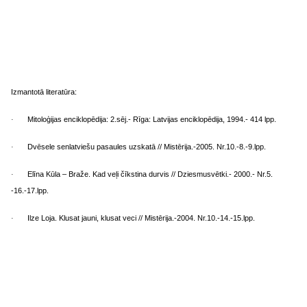
Izmantotā literatūra:
Mitoloģijas enciklopēdija: 2.sēj.- Rīga: Latvijas enciklopēdija, 1994.- 414 lpp.
·
Dvēsele senlatviešu pasaules uzskatā // Mistērija.-2005. Nr.10.-8.-9.lpp.
·
Elīna Kūla – Braže. Kad veļi čīkstina durvis // Dziesmusvētki.- 2000.- Nr.5.
·
-16.-17.lpp.
Ilze Loja. Klusat jauni, klusat veci // Mistērija.-2004. Nr.10.-14.-15.lpp.
·