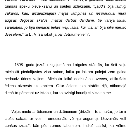
tumsas spēku pieveikšanu un saules uzlekšanu.
”Ļaudis bija laimīgi
vakaros, kad, aizdedzinājuši mājas lampiņas un iesprauduši mūra
augšās degošus skalus, mazus darbus darīdami, tie varēja klusu
sarunāties, jo bija pienācis lielais veļu laiks, kur visi āri bija pilni mirušo
dvēselēm,”
tā E. Virza rakstīja par „Straumēniem”.
1598. gada jezuītu ziņojumā no Latgales stāstīts, ka šeit veļu
mielastā piedalījusies visa saime, laiku pa laikam palejot zem galda
nedaudz ūdens veļiem. Mielasta laikā dedzinātas sveces, atlikušais
ēdiens aiznests uz kapiem. Citur ēdiens tika atstāts rijā, nākamajā
dienā to pārnesot uz istabu, kur to svinīgi baudījusi visa saime.
Veļus mielo ar ēdieniem un dzērieniem (drīzāk – to smaržu, jo tai ir
ciešs sakars ar veli – emocionālo vēlmju augumu). Dievainēs velī
cenšas izraisīt kāri pēc zemes labumiem. Indieši atzīst, ka vēlme