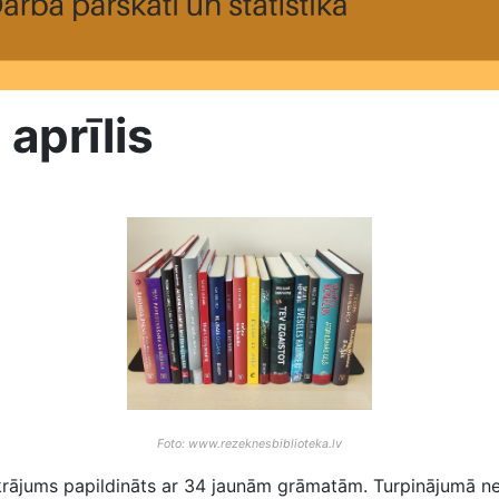
aprīlis
Foto: www.rezeknesbiblioteka.lv
rājums papildināts ar 34 jaunām grāmatām. Turpinājumā nel