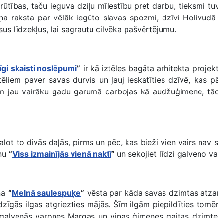
tības, taču ieguva dziļu mīlestību pret darbu, tieksmi tuv
ņa raksta par vēlāk iegūto slavas spozmi, dzīvi Holivudā
isus līdzekļus, lai sagrautu cilvēka pašvērtējumu.
līgi skaisti noslēpumi
”
ir kā iztēles bagāta arhitekta projek
ēliem paver savas durvis un ļauj ieskatīties dzīvē, kas p
m jau vairāku gadu garumā darbojas kā audžuģimene, tādēļ
rdalot to divās daļās, pirms un pēc, kas bieži vien vairs nav
ānu
“
Viss izmainījās vienā naktī
”
un sekojiet līdzi galveno v
āna
“
Melnā saulespuķe
”
vēsta par kāda savas dzimtas atzar
zīgās ilgas atgriezties mājās. Šīm ilgām piepildīties tom
alvenās varones Margas un viņas ģimenes gaitas dzimtenē