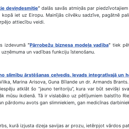
kie deviņdesmitie
”
dalās savās atmiņās par piedzīvotajiem
i kopā iet uz Eiropu. Mainījās cilvēku sadzīve, pagātnē pa
rpējo attiecību veidi.
ņas izdevumā
“
Pārrobežu biznesa modeļa vadība
”
tiek pē
mē uzņēmuma un vadības funkciju īstenošanu.
o slimību ārstēšanas ceļvedis. Ievads integratīvajā un ho
a Vilka, Marina Arisova, Guna Bīlande un dr. Armands Brants.
spēju atklāt šo “jauno teritoriju”, kura var būt sevišķi sv
enāk mūsu ikdienā. Tā ir vislabāko uz pētījumiem balstīto
s un pārdomu avots gan slimniekiem, gan medicīnas darbinie
rbs, kurā izjusta dzeja savijas ar prozu, ietērpjot vārdos p