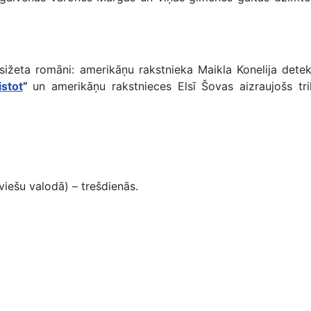
sižeta romāni: amerikāņu rakstnieka Maikla Konelija det
istot
”
un amerikāņu rakstnieces Elsī Šovas aizraujošs tri
iešu valodā) – trešdienās.