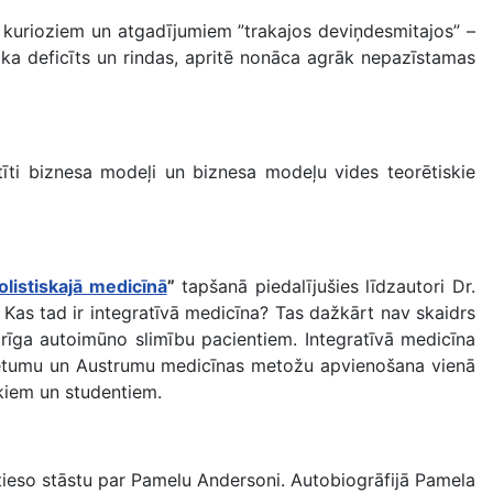
 kurioziem un atgadījumiem ”trakajos deviņdesmitajos” –
lika deficīts un rindas, apritē nonāca agrāk nepazīstamas
tīti biznesa modeļi un biznesa modeļu vides teorētiskie
listiskajā medicīnā
”
tapšanā piedalījušies līdzautori Dr.
 Kas tad ir integratīvā medicīna? Tas dažkārt nav skaidrs
arīga autoimūno slimību pacientiem. Integratīvā medicīna
 Rietumu un Austrumu medicīnas metožu apvienošana vienā
kiem un studentiem.
atieso stāstu par Pamelu Andersoni. Autobiogrāfijā Pamela