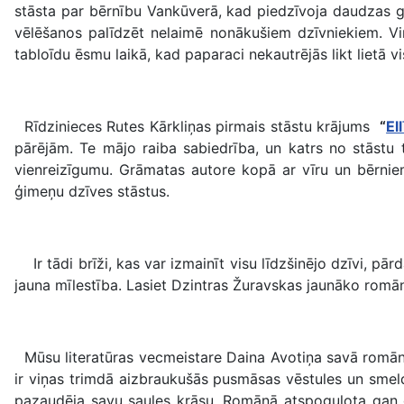
stāsta par bērnību Vankūverā, kad piedzīvoja daudzas grū
vēlēšanos palīdzēt nelaimē nonākušiem dzīvniekiem. Vi
tabloīdu ēsmu laikā, kad paparaci nekautrējās likt lietā v
Rīdzinieces Rutes Kārkliņas pirmais stāstu krājums
“
El
pārējām. Te mājo raiba sabiedrība, un katrs no stāstu t
vienreizīgumu. Grāmatas autore kopā ar vīru un bērnie
ģimeņu dzīves stāstus.
Ir tādi brīži, kas var izmainīt visu līdzšinējo dzīvi, pā
jauna mīlestība. Lasiet Dzintras Žuravskas jaunāko rom
Mūsu literatūras vecmeistare Daina Avotiņa savā rom
ir viņas trimdā aizbraukušās pusmāsas vēstules un smeld
pazaudēja savu saules krāsu. Romānā atspoguļota gan g