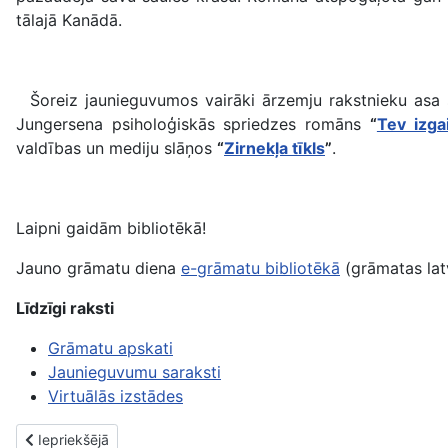
tālajā Kanādā.
Šoreiz jaunieguvumos vairāki ārzemju rakstnieku asa 
Jungersena psiholoģiskās spriedzes romāns
“
Tev izga
valdības un mediju slāņos
“
Zirnekļa tīkls
”
.
Laipni gaidām bibliotēkā!
Jauno grāmatu diena
e-grāmatu bibliotēkā
(grāmatas latv
Līdzīgi raksti
Grāmatu apskati
Jaunieguvumu saraksti
Virtuālās izstādes
Iepriekšējais raksts: Jaunās grāmatas. 2. maijs
Iepriekšējā