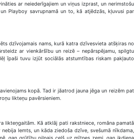
ināties ar neiederīgajiem un viņus izprast, un nerimstošu
 un Playboy savrupnamā un to, kā atjēdzās, kļuvusi par
tēts dzīvojamais nams, kurā katra dzīvesvieta atšķiras no
ārsteidz ar vienkāršību un reizē – nepārspējamu, spilgtu
 īpaši tuvu izjūt sociālās atstumtības riskam pakļauto
 savienojams kopā. Tad ir jāatrod jauna jēga un reizēm pat
aroņu likteņu pavērsieniem.
a likteņgaitām. Kā atklāj pati rakstniece, romāna pamatā
ēr nebija lemts, un kāda ziedoša dzīve, svešumā nīkdama,
, gan grūtību pilnais ceļš uz mītnes zemi, gan ikdiena