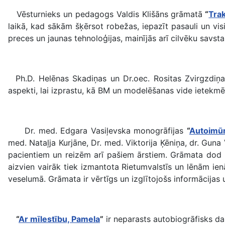
Vēsturnieks un pedagogs Valdis Klišāns grāmatā
“
Tra
laikā, kad sākām šķērsot robežas, iepazīt pasauli un vis
preces un jaunas tehnoloģijas, mainījās arī cilvēku savsta
Ph.D. Helēnas Skadiņas un Dr.oec. Rositas Zvirgzdi
aspekti, lai izprastu, kā BM un modelēšanas vide ietek
Dr. med. Edgara Vasiļevska monogrāfijas
“
Autoimūn
med. Nataļja Kurjāne, Dr. med. Viktorija Ķēniņa, dr. Gun
pacientiem un reizēm arī pašiem ārstiem. Grāmata dod ie
aizvien vairāk tiek izmantota Rietumvalstīs un lēnām i
veselumā. Grāmata ir vērtīgs un izglītojošs informācija
“
Ar mīlestību, Pamela
”
ir neparasts autobiogrāfisks da