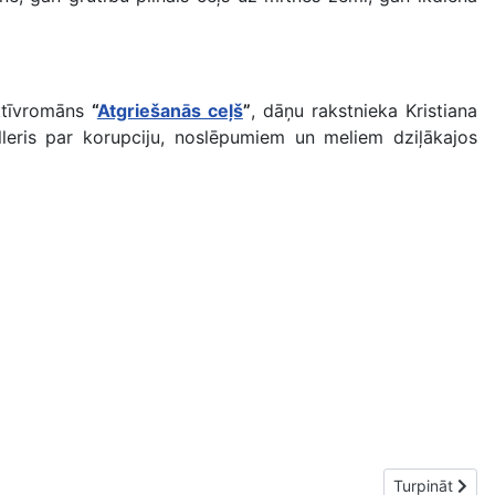
ektīvromāns
“
Atgriešanās ceļš
”
, dāņu rakstnieka Kristiana
lleris par korupciju, noslēpumiem un meliem dziļākajos
Nākamais raks
Turpināt