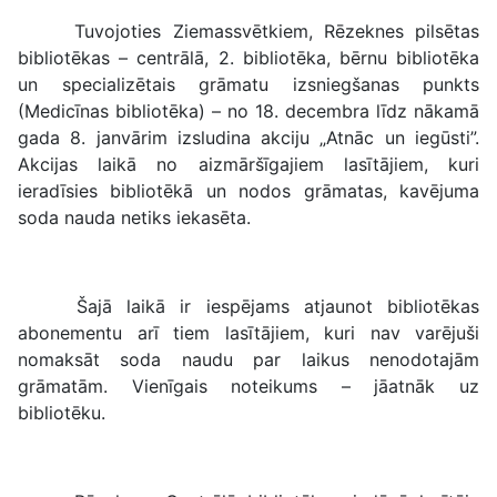
Tuvojoties Ziemassvētkiem, Rēzeknes pilsētas
bibliotēkas – centrālā, 2. bibliotēka, bērnu bibliotēka
un specializētais grāmatu izsniegšanas punkts
(Medicīnas bibliotēka) – no 18. decembra līdz nākamā
gada 8. janvārim izsludina akciju „Atnāc un iegūsti”.
Akcijas laikā no aizmāršīgajiem lasītājiem, kuri
ieradīsies bibliotēkā un nodos grāmatas, kavējuma
soda nauda netiks iekasēta.
Šajā laikā ir iespējams atjaunot bibliotēkas
abonementu arī tiem lasītājiem, kuri nav varējuši
nomaksāt soda naudu par laikus nenodotajām
grāmatām. Vienīgais noteikums – jāatnāk uz
bibliotēku.