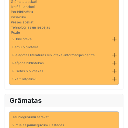
Grāmatu apskati
Izstāžu apskati
Par bibliotēku
Pasākumi
Preses apskati
Tehnoloģijas un iespējas
Puzle
2. bibliotēka
Bērnu bibliotēka
Pielāgotās literatūras bibliotēka-informācijas centrs
Reģiona bibliotēkas
Pilsētas bibliotēkas
Skaiti latgaliski
Grāmatas
Jaunieguvumu saraksti
Virtuālās jaunieguvumu izstādes