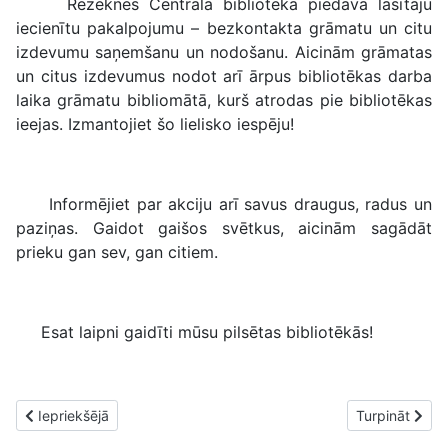
Rēzeknes Centrālā bibliotēka piedāvā lasītāju
iecienītu pakalpojumu – bezkontakta grāmatu un citu
izdevumu saņemšanu un nodošanu. Aicinām grāmatas
un citus izdevumus nodot arī ārpus bibliotēkas darba
laika grāmatu bibliomātā, kurš atrodas pie bibliotēkas
ieejas. Izmantojiet šo lielisko iespēju!
Informējiet par akciju arī savus draugus, radus un
paziņas. Gaidot gaišos svētkus, aicinām sagādāt
prieku gan sev, gan citiem.
Esat laipni gaidīti mūsu pilsētas bibliotēkās!
Iepriekšējais raksts: “Jāšus cauri poļu Inflantijai jeb ceļojums ar 
Nākamais raks
Iepriekšējā
Turpināt