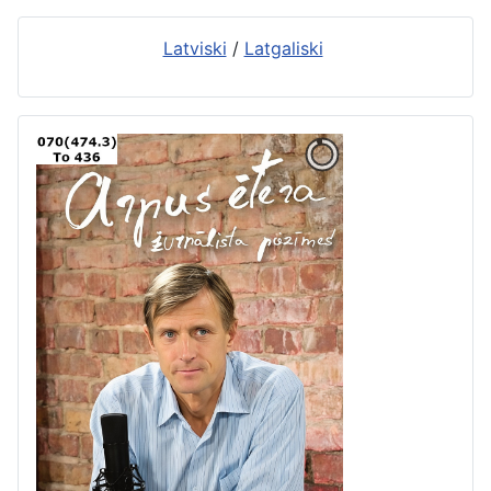
Latviski
/
Latgaliski