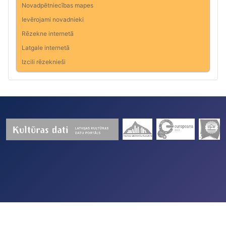
Novadpētniecības mapes
Ievērojami novadnieki
Rēzekne internetā
Latgale internetā
Izcili rēzeknieši