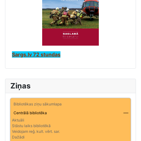
Sargs.lv 72 stundas
Ziņas
Bibliotēkas ziņu sākumlapa
Centrālā bibliotēka
Aktuāli
Stāstu laiks bibliotēkā
Veidojam reģ. kult. vērt. sar.
Dažādi