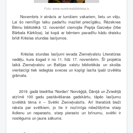
Foto: www.rezeknesbiblioteka.lv
Novembris ir atnācis ar tumšiem vakariem, lietu un vēju.
Lai šo nemīlīgo laiku padarītu mazliet priecīgāku, Rēzeknes
Bērnu bibliotēkā 12. novembrī ciemojās Pepija Garzeķe (Irbe
Bārbala Kārkliņa), lai kopā ar bērniem pavadītu kādu draisku
brīdi Krēslas stundas lasījumos.
Krēslas stundas lasījumi ievada Ziemeļvalstu Literatūras
nedēļu, kura šogad ir no 11. līdz 17. novembrim. Šī projekta
laikā Ziemeļvalstu un Baltijas valstu bibliotēkās un skolās
vienlaicīgi tiek iedegtas sveces un kopīgi lasīta īpaši izvēlēta
grāmata.
2019. gadā biedrība “Norden” Norvēģijā, Dānijā un Zviedrijā
atzīmē 100 gadu pastāvēšanas gadskārtu, tāpēc lasījumu
izvēlētā tēma ir – Svētki Ziemeļvalstīs. Arī literatūrā bieži
raksta par svētkiem, jo tie ir nozīmīga robežšķirtne starp
ikdienu un neparasto, starp pierasto un brīnumu, svētki ir
noslēgums un jauns sākums.