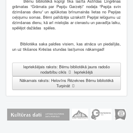
Bērnu bibliotēkā kopīgi tika lasīta Astrīdas Lingrēnas
grāmatas “Grāmata par Pepiju Garzeķi” nodaļa “Pepija svin
dzimšanas dienu” un aplūkotas brīnumainās lietas no Pepijas
ceļojumu somas. Bērni palīdzēja uzrakstīt Pepijai ielūgumu uz
dzimšanas dienu, kā arī mielojās ar cienastu un pavadīja laiku,
spēlējot dažādas spēles.
Bibliotēka saka paldies visiem, kas atnāca un piedalījās,
un uz tikšanos Krēslas stundas lasījumos nākamgad!
Iepriekšējais raksts: Bērnu bibliotēkā jauns radošo
nodarbību cikls
Iepriekšējā
Nākamais raksts: Helovīns Rēzeknes Bērnu bibliotēkā
Turpināt