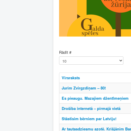
Rādīt #
Virsraksts
Jurim Zvirgzdiņam – 80!
Es pieaugu. Mazajiem džentlmeņiem
Drošība internetā – pirmajā vietā
Stāstīsim bērniem par Latviju!
Ar tautasdziesmu azotē. Krišjānim Ba