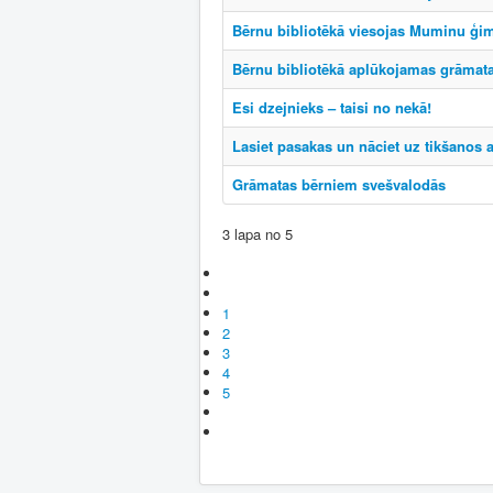
Bērnu bibliotēkā viesojas Muminu ģi
Bērnu bibliotēkā aplūkojamas grāmat
Esi dzejnieks – taisi no nekā!
Lasiet pasakas un nāciet uz tikšanos a
Grāmatas bērniem svešvalodās
3 lapa no 5
1
2
3
4
5