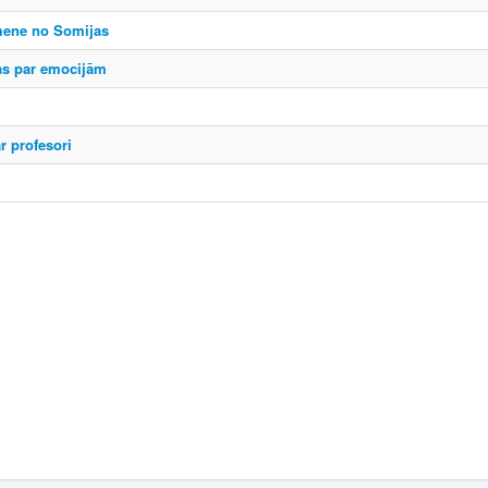
mene no Somijas
as par emocijām
r profesori