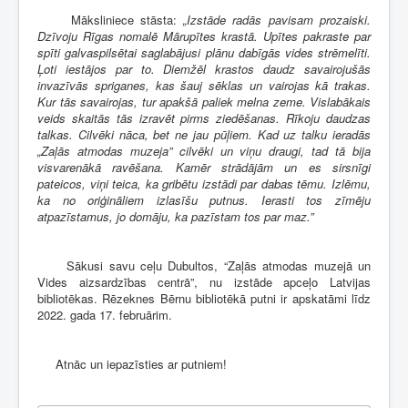
Māksliniece stāsta:
„Izstāde radās pavisam prozaiski.
Dzīvoju Rīgas nomalē Mārupītes krastā. Upītes pakraste par
spīti galvaspilsētai saglabājusi plānu dabīgās vides strēmelīti.
Ļoti iestājos par to. Diemžēl krastos daudz savairojušās
invazīvās spriganes, kas šauj sēklas un vairojas kā trakas.
Kur tās savairojas, tur apakšā paliek melna zeme. Vislabākais
veids skaitās tās izravēt pirms ziedēšanas. Rīkoju daudzas
talkas. Cilvēki nāca, bet ne jau pūļiem. Kad uz talku ieradās
„Zaļās atmodas muzeja” cilvēki un viņu draugi, tad tā bija
visvarenākā ravēšana. Kamēr strādājām un es sirsnīgi
pateicos, viņi teica, ka gribētu izstādi par dabas tēmu. Izlēmu,
ka no oriģināliem izlasīšu putnus. Ierasti tos zīmēju
atpazīstamus, jo domāju, ka pazīstam tos par maz.”
Sākusi savu ceļu Dubultos, “Zaļās atmodas muzejā un
Vides aizsardzības centrā”, nu izstāde apceļo Latvijas
bibliotēkas. Rēzeknes Bērnu bibliotēkā putni ir apskatāmi līdz
2022. gada 17. februārim.
Atnāc un iepazīsties ar putniem!