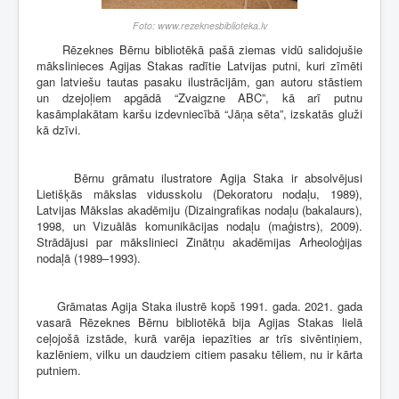
Foto: www.rezeknesbiblioteka.lv
Rēzeknes Bērnu bibliotēkā pašā ziemas vidū salidojušie
mākslinieces Agijas Stakas radītie Latvijas putni, kuri zīmēti
gan latviešu tautas pasaku ilustrācijām, gan autoru stāstiem
un dzejoļiem apgādā “Zvaigzne ABC”, kā arī putnu
kasāmplakātam karšu izdevniecībā “Jāņa sēta”, izskatās gluži
kā dzīvi.
Bērnu grāmatu ilustratore Agija Staka ir absolvējusi
Lietišķās mākslas vidusskolu (Dekoratoru nodaļu, 1989),
Latvijas Mākslas akadēmiju (Dizaingrafikas nodaļu (bakalaurs),
1998, un Vizuālās komunikācijas nodaļu (maģistrs), 2009).
Strādājusi par mākslinieci Zinātņu akadēmijas Arheoloģijas
nodaļā (1989–1993).
Grāmatas Agija Staka ilustrē kopš 1991. gada. 2021. gada
vasarā Rēzeknes Bērnu bibliotēkā bija Agijas Stakas lielā
ceļojošā izstāde, kurā varēja iepazīties ar trīs sivēntiņiem,
kazlēniem, vilku un daudziem citiem pasaku tēliem, nu ir kārta
putniem.