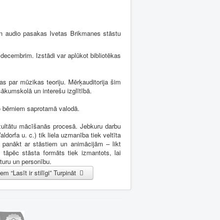
n audio pasakas Ivetas Brikmanes stāstu
ecembrim. Izstādi var aplūkot bibliotēkas
s par mūzikas teoriju. Mērķauditorija šim
ākumskolā un interešu izglītībā.
o bērniem saprotamā valodā.
rezultātu mācīšanās procesā. Jebkuru darbu
ldorfa u. c.) tik liela uzmanība tiek veltīta
s panākt ar stāstiem un animācijām – likt
tāpēc stāsta formāts tiek izmantots, lai
sturu un personību.
m “Lasīt ir stilīgi”
Turpināt