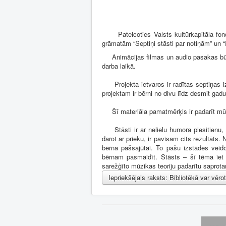
Pateicoties Valsts kultūrkapitāla fond
grāmatām “Septiņi stāsti par notiņām” un 
Animācijas filmas un audio pasakas būs a
darba laikā.
Projekta ietvaros ir radītas septiņas iz
projektam ir bērni no divu līdz desmit ga
Šī materiāla pamatmērķis ir padarīt mūz
Stāsti ir ar nelielu humora piesitienu, k
darot ar prieku, ir pavisam cits rezultāts. 
bērna pašsajūtai. To pašu izstādes veid
bērnam pasmaidīt. Stāsts – šī tēma iet 
sarežģīto mūzikas teoriju padarītu saprotam
Iepriekšējais raksts: Bibliotēkā var vē