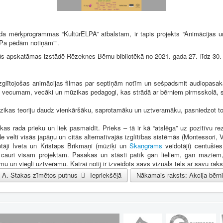
Septiņi stāsti par notiņām
a mērķprogrammas “KultūrELPA” atbalstam, ir tapis projekts “Animācijas u
“Pa pēdām notiņām””.
pskatāmas izstādē Rēzeknes Bērnu bibliotēkā no 2021. gada 27. līdz 30. d
glītojošas animācijas filmas par septiņām notīm un sešpadsmit audiopasaka
du vecumam, vecāki un mūzikas pedagogi, kas strādā ar bērniem pirmsskolā, s
ikas teoriju daudz vienkāršāku, saprotamāku un uztveramāku, pasniedzot t
as rada prieku un liek pasmaidīt. Prieks – tā ir kā “atslēga” uz pozitīvu 
Ne velti visās japāņu un citās alternatīvajās izglītības sistēmās (Montessori, Va
otāji Iveta un Kristaps Brikmaņi (mūziķi un
Skaņgrams
veidotāji) centušie
cauri visam projektam. Pasakas un stāsti patīk gan lieliem, gan maziem, 
u un viegli uztveramu. Katrai notij ir izveidots savs vizuāls tēls ar savu rak
rot A. Stakas zīmētos putnus
Iepriekšējā
Nākamais raksts: Akcija bērnie