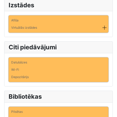
Izstādes
Afiša
Virtuālās izstādes
Citi piedāvājumi
Datubāzes
Wi-Fi
Depozitārijs
Bibliotēkas
Pilsētas