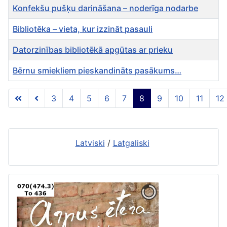
Konfekšu pušķu darināšana – noderīga nodarbe
Bibliotēka – vieta, kur izzināt pasauli
Datorzinības bibliotēkā apgūtas ar prieku
Bērnu smiekliem pieskandināts pasākums…
Rakstu tabula
3
4
5
6
7
8
9
10
11
12
8 lapa no 12
Latviski
/
Latgaliski