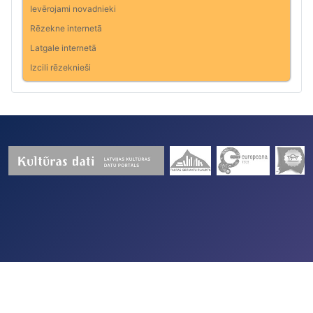
Ievērojami novadnieki
Rēzekne internetā
Latgale internetā
Izcili rēzeknieši