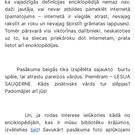
ka vajadzīgās definīcijas enciklopēdijā nemaz nav,
daži jautāja, vai nevar atbildes pameklēt internetā
(pamatojums – internetā ir vieglāk atrast, nevajag
rakstīt ar roku un nevajag šķirstīt grāmatas lappuses).
Tomēr pārsvarā visi viktorīnas dalībnieki, neskatoties
uz to, ka sliecas priekšroku dot internetam, prata
lietot arī enciklopēdijas.
Pasākuma beigās tika izspēlēta sajaukto burtu
spēle, lai atrastu pareizos vārdus. Piemēram – LESIJA
SAUĢERNE. Kāds zinātnisks vārds tur slēpjas?
Padomājiet arī jūs!
Un, ja rodas interese ielūkoties kādā no
enciklopēdijām, kas ir mūsu bibliotēku krājumos,
izvēlieties
šeit
! Savukārt pasākuma foto aplūkojami