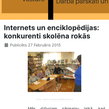
Internets un enciklopēdijas:
konkurenti skolēna rokās
Publicēts 27 Februāris 2015
Foto: www.rezeknesbiblioteka.lv
Mēs dzīvojam pārmaiņu laikā, kad