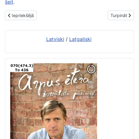
šeit
.
Iepriekšējais raksts: Pavasara ieskandināšana
Nākamais raks
Iepriekšējā
Turpināt
Latviski
/
Latgaliski