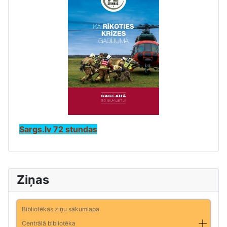
Sargs.lv 72 stundas
Ziņas
Bibliotēkas ziņu sākumlapa
Centrālā bibliotēka