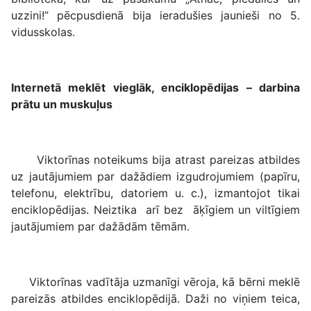
uzzini!” pēcpusdienā bija ieradušies jaunieši no 5.
vidusskolas.
Internetā meklēt vieglāk, enciklopēdijas – darbina
prātu un muskuļus
Viktorīnas noteikums bija atrast pareizas atbildes
uz jautājumiem par dažādiem izgudrojumiem (papīru,
telefonu, elektrību, datoriem u. c.), izmantojot tikai
enciklopēdijas. Neiztika arī bez āķīgiem un viltīgiem
jautājumiem par dažādām tēmām.
Viktorīnas vadītāja uzmanīgi vēroja, kā bērni meklē
pareizās atbildes enciklopēdijā. Daži no viņiem teica,