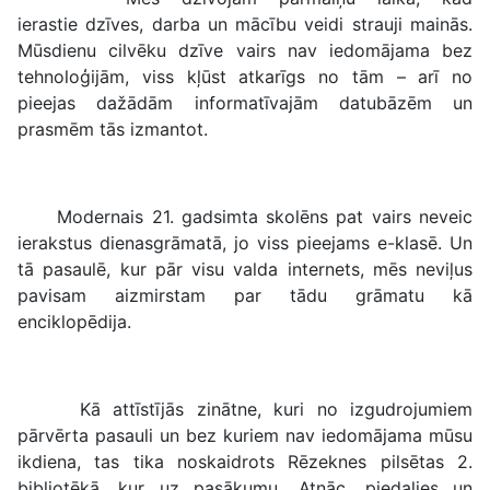
ierastie dzīves, darba un mācību veidi strauji mainās.
Mūsdienu cilvēku dzīve vairs nav iedomājama bez
tehnoloģijām, viss kļūst atkarīgs no tām – arī no
pieejas dažādām informatīvajām datubāzēm un
prasmēm tās izmantot.
Modernais 21. gadsimta skolēns pat vairs neveic
ierakstus dienasgrāmatā, jo viss pieejams e-klasē. Un
tā pasaulē, kur pār visu valda internets, mēs neviļus
pavisam aizmirstam par tādu grāmatu kā
enciklopēdija.
Kā attīstījās zinātne, kuri no izgudrojumiem
pārvērta pasauli un bez kuriem nav iedomājama mūsu
ikdiena, tas tika noskaidrots Rēzeknes pilsētas 2.
bibliotēkā, kur uz pasākumu „Atnāc, piedalies un