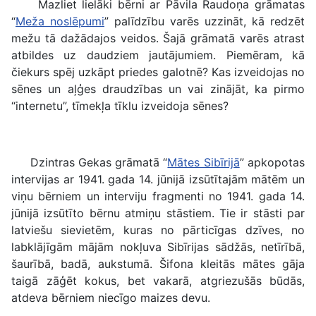
Mazliet lielāki bērni ar Pāvila Raudoņa grāmatas
“
Meža noslēpumi
” palīdzību varēs uzzināt, kā redzēt
mežu tā dažādajos veidos. Šajā grāmatā varēs atrast
atbildes uz daudziem jautājumiem. Piemēram, kā
čiekurs spēj uzkāpt priedes galotnē? Kas izveidojas no
sēnes un aļģes draudzības un vai zinājāt, ka pirmo
“internetu”, tīmekļa tīklu izveidoja sēnes?
Dzintras Gekas grāmatā “
Mātes Sibīrijā
” apkopotas
intervijas ar 1941. gada 14. jūnijā izsūtītajām mātēm un
viņu bērniem un interviju fragmenti no 1941. gada 14.
jūnijā izsūtīto bērnu atmiņu stāstiem. Tie ir stāsti par
latviešu sievietēm, kuras no pārticīgas dzīves, no
labklājīgām mājām nokļuva Sibīrijas sādžās, netīrībā,
šaurībā, badā, aukstumā. Šifona kleitās mātes gāja
taigā zāģēt kokus, bet vakarā, atgriezušās būdās,
atdeva bērniem niecīgo maizes devu.