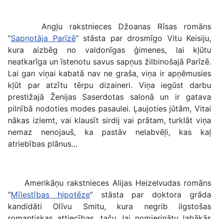
Angļu rakstnieces Džoanas Rīsas romāns
“
Sapņotāja Parīzē
” stāsta par drosmīgo Vitu Keisiju,
kura aizbēg no valdonīgas ģimenes, lai kļūtu
neatkarīga un īstenotu savus sapņus žilbinošajā Parīzē.
Lai gan viņai kabatā nav ne graša, viņa ir apņēmusies
kļūt par atzītu tērpu dizaineri. Viņa iegūst darbu
prestižajā Ženijas Saserdotas salonā un ir gatava
pilnībā nodoties modes pasaulei. Ļaujoties jūtām, Vitai
nākas izlemt, vai klausīt sirdij vai prātam, turklāt viņa
nemaz nenojauš, ka pastāv nelabvēļi, kas kaļ
atriebības plānus...
Amerikāņu rakstnieces Alijas Heizelvudas romāns
“
Mīlestības hipotēze
” stāsta par doktora grāda
kandidāti Olīvu Smitu, kura negrib ilgstošas
romantiskas attiecības, taču, lai nomierinātu labākās