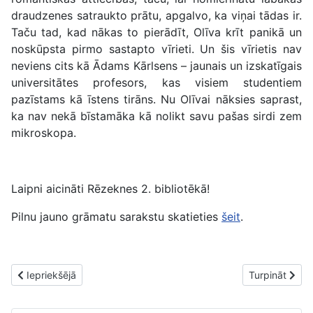
draudzenes satraukto prātu, apgalvo, ka viņai tādas ir.
Taču tad, kad nākas to pierādīt, Olīva krīt panikā un
noskūpsta pirmo sastapto vīrieti. Un šis vīrietis nav
neviens cits kā Ādams Kārlsens – jaunais un izskatīgais
universitātes profesors, kas visiem studentiem
pazīstams kā īstens tirāns. Nu Olīvai nāksies saprast,
ka nav nekā bīstamāka kā nolikt savu pašas sirdi zem
mikroskopa.
Laipni aicināti Rēzeknes 2. bibliotēkā!
Pilnu jauno grāmatu sarakstu skatieties
šeit
.
Iepriekšējais raksts: Jaunās grāmatas Rēzeknes 2. bibliotēkā. Ma
Nākamais raks
Iepriekšējā
Turpināt