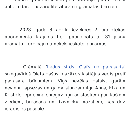
autoru darbi, nozaru literatūra un grāmatas bērniem.
2023. gada 6. aprīlī Rēzeknes 2. bibliotēkas
abonementa krājums tiek papildināts ar 31 jaunu
grāmatu. Turpinājumā neliels ieskats jaunumos.
Grāmatā “
Ledus sirds. Olafs un pavasaris
”
sniegavīriņš Olafs pašus mazākos lasītājus vedīs pretī
pavasara brīnumiem. Viņš nevēlas palaist garām
nevienu, apsēžas un gaida stundām ilgi. Anna, Elza un
Kristofs iepriecina sniegavīriņu ar stāstiem par košiem
ziediem, burāšanu un dzīvnieku mazuļiem, kas drīz
ieradīsies pasaulē