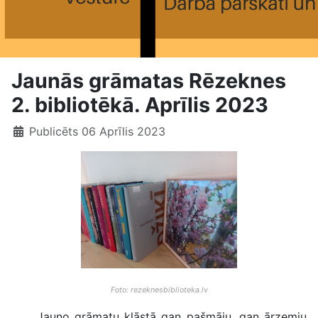
Jaunās grāmatas Rēzeknes
2. bibliotēkā. Aprīlis 2023
Publicēts 06 Aprīlis 2023
Foto: rezeknesbiblioteka.lv
Jauno grāmatu klāstā gan pašmāju, gan ārzemju