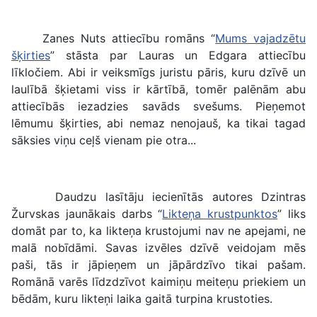
Zanes Nuts attiecību romāns “
Mums vajadzētu
šķirties
” stāsta par Lauras un Edgara attiecību
līkločiem. Abi ir veiksmīgs juristu pāris, kuru dzīvē un
laulībā šķietami viss ir kārtībā, tomēr palēnām abu
attiecībās iezadzies savāds svešums. Pieņemot
lēmumu šķirties, abi nemaz nenojauš, ka tikai tagad
sāksies viņu ceļš vienam pie otra...
Daudzu lasītāju iecienītās autores Dzintras
Žurvskas jaunākais darbs “
Likteņa krustpunktos
” liks
domāt par to, ka likteņa krustojumi nav ne apejami, ne
malā nobīdāmi. Savas izvēles dzīvē veidojam mēs
paši, tās ir jāpieņem un jāpārdzīvo tikai pašam.
Romānā varēs līdzdzīvot kaimiņu meiteņu priekiem un
bēdām, kuru likteņi laika gaitā turpina krustoties.