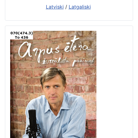
Latviski
/
Latgaliski