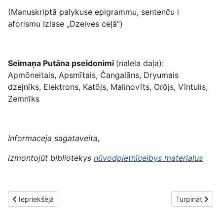
(Manuskriptā palykuse epigrammu, sentenču i
aforismu izlase „Dzeives ceļā”)
Seimaņa Putāna pseidonimi
(nalela daļa):
Apmōneitais, Apsmītais, Čangalāns, Dryumais
dzejnīks, Elektrons, Katōļs, Malinovīts, Orōjs, Vīntulis,
Zemnīks
Informaceja sagataveita,
izmontojūt bibliotekys
nūvodpietnīceibys
materialus
Iepriekšējais raksts: Naaizmierstule (Rozālija Tabine). 29.10.1890
Nākamais rakst
Iepriekšējā
Turpināt