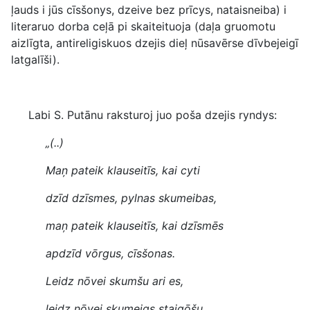
ļauds i jūs cīsšonys, dzeive bez prīcys, nataisneiba) i
literaruo dorba ceļā pi skaiteituoja (daļa gruomotu
aizlīgta, antireligiskuos dzejis dieļ nūsavērse dīvbejeigī
latgalīši).
Labi S. Putānu raksturoj juo poša dzejis ryndys:
„(..)
Maņ pateik klauseitīs, kai cyti
dzīd dzīsmes, pylnas skumeibas,
maņ pateik klauseitīs, kai dzīsmēs
apdzīd vōrgus, cīsšonas.
Leidz nōvei skumšu ari es,
leidz nōvei skumeigs staigōšu,