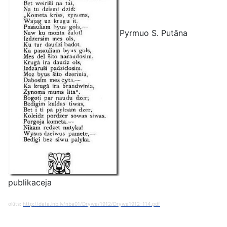
Pyrmuo S. Putāna
publikaceja
olūts:
http://data.lnb.lv/nba01/Drywa/1912/Drywa1912-114.pdf