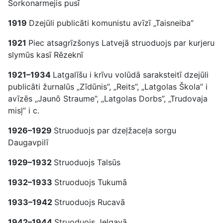
Sorkonarmejis pusī
1919
Dzejūli publicāti komunistu avīzī „Taisneiba”
1921
Piec atsagrīzšonys Latvejā struoduojs par kurjeru
slymūs kasī Rēzeknī
1921–1934
Latgalīšu i krīvu volūdā saraksteitī dzejūli
publicāti žurnalūs „Zīdūnis”, „Reits”, „Latgolas Škola” i
avīzēs „Jaunō Straume”, „Latgolas Dorbs”, „Trudovaja
misļ” i c.
1926–1929
Struoduojs par dzeļžaceļa sorgu
Daugavpilī
1929–1932
Struoduojs Talsūs
1932–1933
Struoduojs Tukumā
1933–1942
Struoduojs Rucavā
1942–1944
Struoduojs Jelgavā