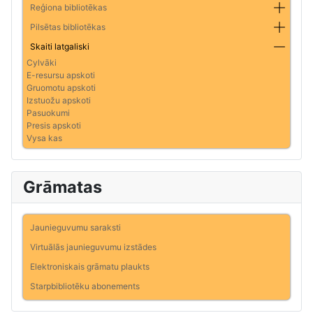
Reģiona bibliotēkas
Pilsētas bibliotēkas
Skaiti latgaliski
Cylvāki
E-resursu apskoti
Gruomotu apskoti
Izstuožu apskoti
Pasuokumi
Presis apskoti
Vysa kas
Grāmatas
Jaunieguvumu saraksti
Virtuālās jaunieguvumu izstādes
Elektroniskais grāmatu plaukts
Starpbibliotēku abonements