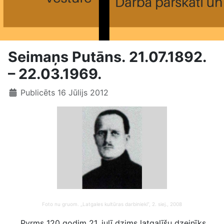
Seimaņs Putāns. 21.07.1892.
– 22.03.1969.
Publicēts 16 Jūlijs 2012
Foto nu gruom. „Latgales kultūras darbinieki”, 2. siej., 2008
Pyrms 120 godim 21. julī dzims latgalīšu dzejnīks