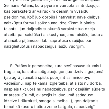
Seimaņs Putāns, kura pyurā ir vairuoki simti dzejūļu,
kas paraksteiti ar vairuokim desmitim vysaidu
pseidonimu. Koč juo dorbūs i natryukst naveikleibys,
naizkūptu formu i solkonuma, dzejnīkam ir pīmits
talants i juo daiļradis suokumā saraksteituo dzeja
atzeita par saistūšu i aizkustynuojumu raisūšu, tauta ar
atzineibu pījāmuse i labi saprotuse dzejūļus par
naizgleituotūs i nabadzeigūs ļaužu vuorgim.
S. Putāns ir personeiba, kura sevī nasuse skumis i
tragismu, kas atsaspūguļuojs gon juo dzeivis guojumā
(jau agrā jauneibā spīsts puorjimt saimnīceibys
vadeišonu, napīteikama izgleiteiba, atlaists nu dorba,
naspiejs tikt uorā nu nabadzeibys, par dzejūlim sūdeits
ar arestu cītumā, aviacejis izliduojumā sadaguse
īdzeive i rūkroksti, smoga slimeiba…), gon daiļradis
tematikā (osoru i bādu zeme Latgola, nabadzeigī