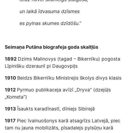
un laikā īdvasuma dzīsmes
es pylnas skumes dzīdōšu.”
Seimaņa Putāna biografeja goda skaitļūs
1892
Dzims Malinovys (tagad – Bikernīku) pogosta
Līpinišku dzeraunī pi Daugovpiļs
1910
Beidzs Bikernīku Ministrejis školys divys klasis
1912
Pyrmuo publikaceja avīzī „Dryva” (dzejūļs
„Kometa”)
1913
Īsaukts karadīnastī, dīniejs Sibirejā
1917
Piec īvainuošonys karā atsagrīzs Latvejā, piec
tam nu jauna mobilizāts, pīsadalejs pylsūņu karā