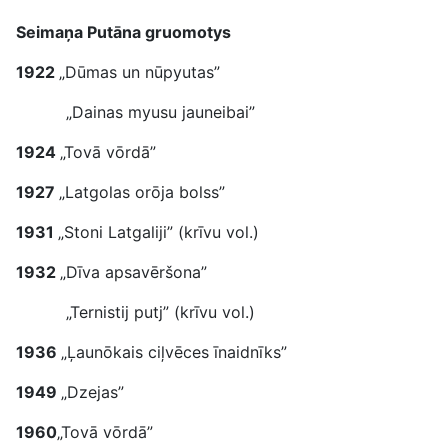
Seimaņa Putāna gruomotys
1922
„Dūmas un nūpyutas”
„Dainas myusu jauneibai”
1924
„Tovā vōrdā”
1927
„Latgolas orōja bolss”
1931
„Stoni Latgaliji” (krīvu vol.)
1932
„Dīva apsavēršona”
„Ternistij putj” (krīvu vol.)
1936
„Ļaunōkais ciļvēces īnaidnīks”
1949
„Dzejas”
1960
„Tovā vōrdā”