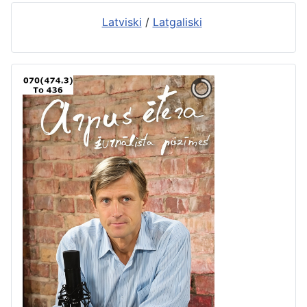
Latviski
/
Latgaliski