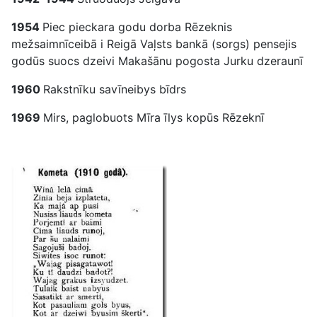
1954
Piec pieckara godu dorba Rēzeknis
mežsaimnīceibā i Reigā Vaļsts bankā (sorgs) pensejis
godūs suocs dzeivi Makašānu pogosta Jurku dzeraunī
1960
Rakstnīku savīneibys bīdrs
1969
Mirs, paglobuots Mīra īlys kopūs Rēzeknī