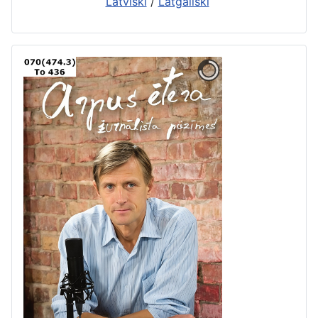
Latviski
/
Latgaliski