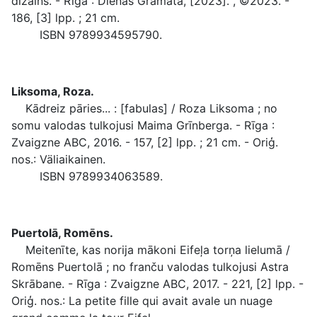
dizains. - Rīga : Dienas Grāmata, [2023]. , ©2023. -
186, [3] lpp. ; 21 cm.
ISBN 9789934595790.
Liksoma, Roza.
Kādreiz pāries... : [fabulas] / Roza Liksoma ; no
somu valodas tulkojusi Maima Grīnberga. - Rīga :
Zvaigzne ABC, 2016. - 157, [2] lpp. ; 21 cm. - Oriģ.
nos.: Väliaikainen.
ISBN 9789934063589.
Puertolā, Romēns.
Meitenīte, kas norija mākoni Eifeļa torņa lielumā /
Romēns Puertolā ; no franču valodas tulkojusi Astra
Skrābane. - Rīga : Zvaigzne ABC, 2017. - 221, [2] lpp. -
Oriģ. nos.: La petite fille qui avait avale un nuage