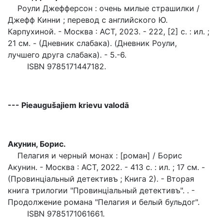
Роули Джефферсон : oчень милые страшилки /
Джефф Кинни ; перевод с английского Ю.
Карпухиной. - Москва : АСТ, 2023. - 222, [2] с. : ил. ;
21 см. - (Дневник слабака). (Дневник Роули,
лучшего друга слабака). - 5.-6.
ISBN 9785171447182.
--- Pieaugušajiem krievu valodā
Акунин, Борис.
Пелагия и черный монах : [роман] / Борис
Акунин. - Москва : АСТ, 2022. - 413 c. : ил. ; 17 см. -
(Провинцiальный детективъ ; Книга 2). - Вторая
книга трилогии "Провинцiальный детективъ". . -
Продолжение романа "Пелагия и белый бульдог".
ISBN 9785171061661.