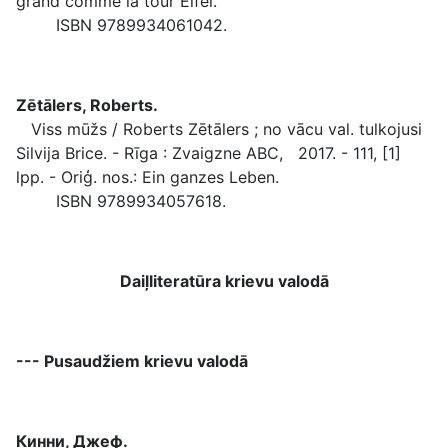
grand comme la tour Eifel.
ISBN 9789934061042.
Zētālers, Roberts.
Viss mūžs / Roberts Zētālers ; no vācu val. tulkojusi
Silvija Brice. - Rīga : Zvaigzne ABC, 2017. - 111, [1]
lpp. - Oriģ. nos.: Ein ganzes Leben.
ISBN 9789934057618.
Daiļliteratūra krievu valodā
--- Pusaudžiem krievu valodā
Кинни, Джеф.