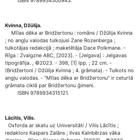
ISBN 9789934300943.
Kvinna, Džūlija.
Mīlas dēka ar Bridžertonu : romāns / Džūlija Kvinna
; no angļu valodas tulkojusi Zane Rozenberga ;
tulkotājas redakcijā ; maketētāja Dace Polkmane. -
Rīga : Zvaigzne ABC, [2023]. - [Jelgava] : Jelgavas
tipogrāfija. , ©2023. - 398, [1] lpp. ; 22 cm. -
(Bridžertoni / Džūlija Kvinna ; 4. grāmata). - Tulkots no
angļu valodas. - "Mīlas dēka ar Bridžertonu" ir ceturtā
grāmata ciklā par Bridžertonu ģimeni.
ISBN 9789934315121.
Lācītis, Vilis.
Oxforda ar skatu uz Universitāti / Vilis Lācītis ;
redaktors Kaspars Zalāns ; Ilvas Kalnbērzas vāka