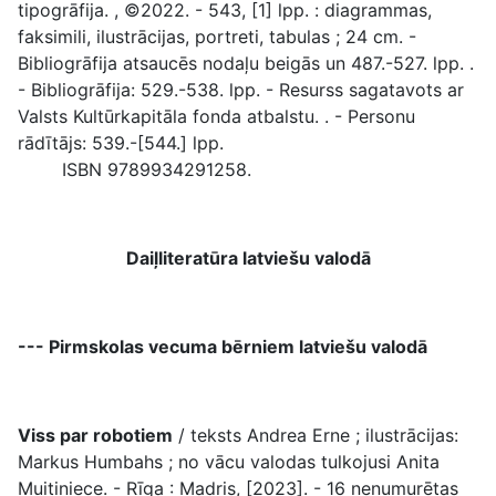
tipogrāfija. , ©2022. - 543, [1] lpp. : diagrammas,
faksimili, ilustrācijas, portreti, tabulas ; 24 cm. -
Bibliogrāfija atsaucēs nodaļu beigās un 487.-527. lpp. .
- Bibliogrāfija: 529.-538. lpp. - Resurss sagatavots ar
Valsts Kultūrkapitāla fonda atbalstu. . - Personu
rādītājs: 539.-[544.] lpp.
ISBN 9789934291258.
Daiļliteratūra latviešu valodā
--- Pirmskolas vecuma bērniem latviešu valodā
Viss par robotiem
/ teksts Andrea Erne ; ilustrācijas:
Markus Humbahs ; no vācu valodas tulkojusi Anita
Muitiniece. - Rīga : Madris, [2023]. - 16 nenumurētas