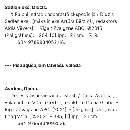
Sedlenieks, Didzis.
X Ralphi Indrae : neparastā ekspedīcija / Didzis
Sedlenieks ; [mākslinieks Artūrs Bērziņš ; redaktors
Aldis Vēvers]. - Rīga : Zvaigzne ABC, ©2015
(Poligrāfists). - 204, [3] lpp. ; 21 cm. - 7.-9.
ISBN 9789934052118.
--- Pieaugušajiem latviešu valodā
Avotiņa, Daina.
Debesis visur vienādas : stāsti / Daina Avotiņa ;
vāka autore Vita Lēnerte ; redaktore Daina Grūbe. -
Rīga : Zvaigzne ABC, [2021]. - [Jelgava] : Jelgavas
tipogrāfija. , ©2021. - 335, [1] lpp. ; 21 cm.
ISBN 9789934093036.