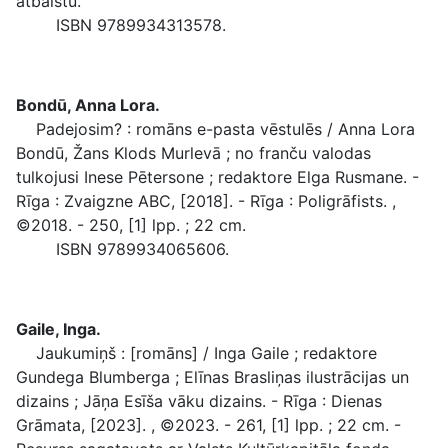
atbalstu.
ISBN 9789934313578.
Bondū, Anna Lora.
Padejosim? : romāns e-pasta vēstulēs / Anna Lora
Bondū, Žans Klods Murlevā ; no franču valodas
tulkojusi Inese Pētersone ; redaktore Elga Rusmane. -
Rīga : Zvaigzne ABC, [2018]. - Rīga : Poligrāfists. ,
©2018. - 250, [1] lpp. ; 22 cm.
ISBN 9789934065606.
Gaile, Inga.
Jaukumiņš : [romāns] / Inga Gaile ; redaktore
Gundega Blumberga ; Elīnas Brasliņas ilustrācijas un
dizains ; Jāņa Esīša vāku dizains. - Rīga : Dienas
Grāmata, [2023]. , ©2023. - 261, [1] lpp. ; 22 cm. -