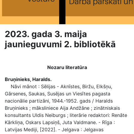
2023. gada 3. maija
jaunieguvumi 2. bibliotēkā
Nozaru literatūra
Bruņinieks, Haralds.
Nāvi mānot : Sēlijas - Aknīstes, Biržu, Elkšņu,
Gārsenes, Saukas, Susējas un Viesītes pagasta
nacionālie partizāni, 1944.-1952. gads / Haralds
Bruņinieks ; māksliniece Aija Andžāne ; zinātniskais
konsultants Uldis Neiburgs ; literārie redaktori: Renāte
Kārkliņa, Oskars Lapsiņš, Juta Valdmane. - Rīga :
Latvijas Mediji, [2022]. - Jelgava : Jelgavas