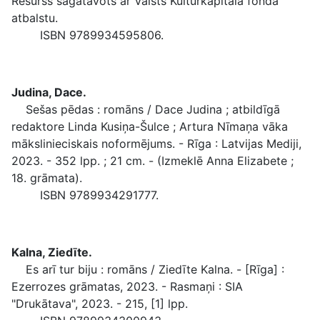
Resurss sagatavots ar Valsts Kultūrkapitāla fonda
atbalstu.
ISBN 9789934595806.
Judina, Dace.
Sešas pēdas : romāns / Dace Judina ; atbildīgā
redaktore Linda Kusiņa-Šulce ; Artura Nīmaņa vāka
mākslinieciskais noformējums. - Rīga : Latvijas Mediji,
2023. - 352 lpp. ; 21 cm. - (Izmeklē Anna Elizabete ;
18. grāmata).
ISBN 9789934291777.
Kalna, Ziedīte.
Es arī tur biju : romāns / Ziedīte Kalna. - [Rīga] :
Ezerrozes grāmatas, 2023. - Rasmaņi : SIA
"Drukātava", 2023. - 215, [1] lpp.