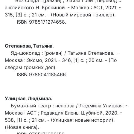
Без следа : [роман] / Лайза Грей ; перевод с
английского Н. Крякиной. - Москва : АСТ, 2021. -
315, [3] c. ; 21 см. - (Новый мировой триллер).
ISBN 9785171274658.
Степанова, Татьяна.
Яд-шоколад : [роман] / Татьяна Степанова. -
Москва : Эксмо, 2021. - 346, [1] с. ; 20 см. - (По
следам громких дел).
ISBN 9785041185466.
Улицкая, Людмила.
Бумажный театр : непроза / Людмила Улицкая. -
Москва : АСТ ; Редакция Елены Шубиной, 2020. -
538, [1] с. ; 21 см. - (Улицкая: новые истории).
(Новая книга).