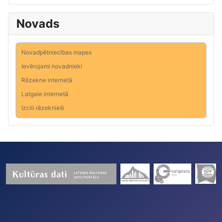
Novads
Novadpētniecības mapes
Ievērojami novadnieki
Rēzekne internetā
Latgale internetā
Izcili rēzeknieši