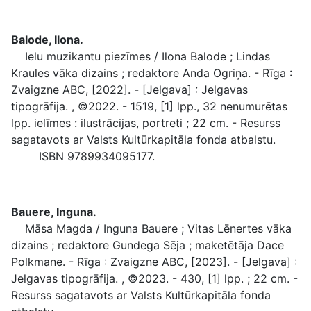
Balode, Ilona.
Ielu muzikantu piezīmes / Ilona Balode ; Lindas
Kraules vāka dizains ; redaktore Anda Ogriņa. - Rīga :
Zvaigzne ABC, [2022]. - [Jelgava] : Jelgavas
tipogrāfija. , ©2022. - 1519, [1] lpp., 32 nenumurētas
lpp. ielīmes : ilustrācijas, portreti ; 22 cm. - Resurss
sagatavots ar Valsts Kultūrkapitāla fonda atbalstu.
ISBN 9789934095177.
Bauere, Inguna.
Māsa Magda / Inguna Bauere ; Vitas Lēnertes vāka
dizains ; redaktore Gundega Sēja ; maketētāja Dace
Polkmane. - Rīga : Zvaigzne ABC, [2023]. - [Jelgava] :
Jelgavas tipogrāfija. , ©2023. - 430, [1] lpp. ; 22 cm. -
Resurss sagatavots ar Valsts Kultūrkapitāla fonda