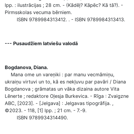
lpp. : ilustrācijas ; 28 cm. - (Kādēļ? Kāpēc? Kā tā?). -
Pirmsskolas vecuma bērniem.
ISBN 9789984313412. . - ISBN 9789984313413.
--- Pusaudžiem latviešu valodā
Bogdanova, Diana.
Mana ome un vareņiki : par manu vecmāmiņu,
ukraiņu virtuvi un to, kā es nekļuvu par pavāri / Diana
Bogdanova ; grāmatas un vāka dizaina autore Vita
Lēnerte ; redaktore Oļesja Burkevica. - Rīga : Zvaigzne
ABC, [2023]. - [Jelgava] : Jelgavas tipogrāfija. ,
©2023. - 118, [1] lpp. ; 21 cm. - 7.-9.
ISBN 9789934314490.