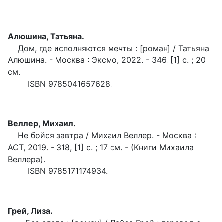
Алюшина, Татьяна.
Дом, где исполняются мечты : [роман] / Татьяна
Алюшина. - Москва : Эксмо, 2022. - 346, [1] с. ; 20
см.
ISBN 9785041657628.
Веллер, Михаил.
Не бойся завтра / Михаил Веллер. - Москва :
АСТ, 2019. - 318, [1] с. ; 17 см. - (Книги Михаила
Веллера).
ISBN 9785171174934.
Грей, Лиза.