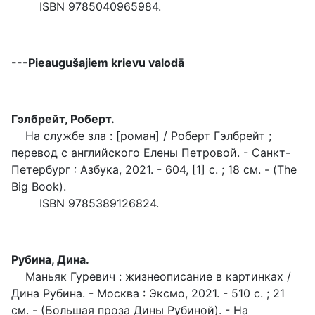
ISBN 9785040965984.
---Pieaugušajiem krievu valodā
Г
элбрейт, Роберт.
На службе зла : [роман] / Роберт Гэлбрейт ;
перевод с английского Елены Петровой. - Санкт-
Петербург : Азбука, 2021. - 604, [1] с. ; 18 см. - (The
Big Book).
ISBN 9785389126824.
Рубина, Дина.
Маньяк Гуревич : жизнеописание в картинках /
Дина Рубина. - Москва : Эксмо, 2021. - 510 с. ; 21
см. - (Большая проза Дины Рубиной). - На