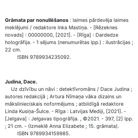
Grāmata par nonullēšanos
: laimes pārdevēja laimes
meklējumi / redaktore Inka Mastiņa. - [Rēzeknes
novads] : 00000000, [2021]. - [Rīga] : Dardedze
hologrāfija. - 1 sējums (nenumurētas lpp.) : ilustrācijas ;
22 cm.
ISBN 9789934235092.
Judina, Dace.
Uz dzīvību un nāvi : detektīvromāns / Dace Judina ;
autores redakcijā ; Artura Nīmaņa vāka dizains un
mākslinieciskais noformējums ; atbildīgā redaktore
Linda Kusiņa-Šulce. - Rīga : Latvijas Mediji, [2021]. -
[Jelgava] : Jelgavas tipogrāfija. , ©2021. - 397, [2] lpp.
; 21 cm. - (Izmeklē Anna Elizabete ; 15. grāmata).
ISBN 9789934159985.