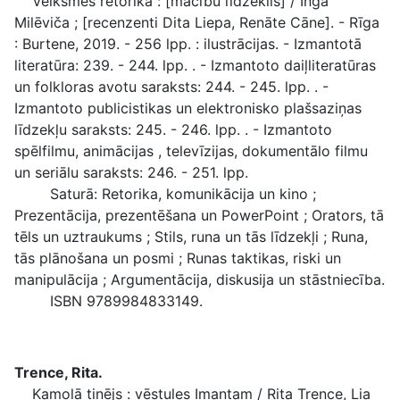
Veiksmes retorika : [mācību līdzeklis] / Inga
Milēviča ; [recenzenti Dita Liepa, Renāte Cāne]. - Rīga
: Burtene, 2019. - 256 lpp. : ilustrācijas. - Izmantotā
literatūra: 239. - 244. lpp. . - Izmantoto daiļliteratūras
un folkloras avotu saraksts: 244. - 245. lpp. . -
Izmantoto publicistikas un elektronisko plašsaziņas
līdzekļu saraksts: 245. - 246. lpp. . - Izmantoto
spēlfilmu, animācijas , televīzijas, dokumentālo filmu
un seriālu saraksts: 246. - 251. lpp.
Saturā: Retorika, komunikācija un kino ;
Prezentācija, prezentēšana un PowerPoint ; Orators, tā
tēls un uztraukums ; Stils, runa un tās līdzekļi ; Runa,
tās plānošana un posmi ; Runas taktikas, riski un
manipulācija ; Argumentācija, diskusija un stāstniecība.
ISBN 9789984833149.
Trence, Rita.
Kamolā tinējs : vēstules Imantam / Rita Trence, Lia