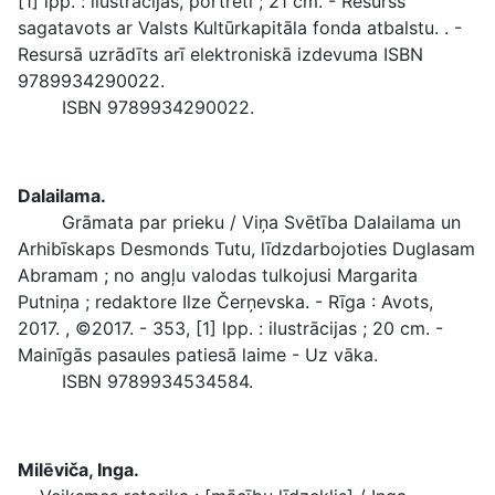
[1] lpp. : ilustrācijas, portreti ; 21 cm. - Resurss
sagatavots ar Valsts Kultūrkapitāla fonda atbalstu. . -
Resursā uzrādīts arī elektroniskā izdevuma ISBN
9789934290022.
ISBN 9789934290022.
Dalailama.
Grāmata par prieku / Viņa Svētība Dalailama un
Arhibīskaps Desmonds Tutu, līdzdarbojoties Duglasam
Abramam ; no angļu valodas tulkojusi Margarita
Putniņa ; redaktore Ilze Čerņevska. - Rīga : Avots,
2017. , ©2017. - 353, [1] lpp. : ilustrācijas ; 20 cm. -
Mainīgās pasaules patiesā laime - Uz vāka.
ISBN 9789934534584.
Milēviča, Inga.