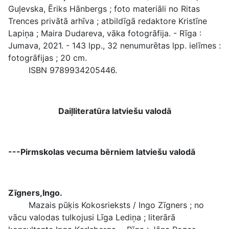
Guļevska, Ēriks Hānbergs ; foto materiāli no Ritas
Trences privātā arhīva ; atbildīgā redaktore Kristīne
Lapiņa ; Maira Dudareva, vāka fotogrāfija. - Rīga :
Jumava, 2021. - 143 lpp., 32 nenumurētas lpp. ielīmes :
fotogrāfijas ; 20 cm.
ISBN 9789934205446.
Daiļliteratūra latviešu valodā
---Pirmskolas vecuma bērniem latviešu valodā
Zīgners,Ingo.
Mazais pūķis Kokosrieksts / Ingo Zīgners ; no
vācu valodas tulkojusi Līga Lediņa ; literārā