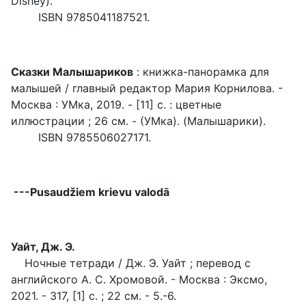
Disney).
ISBN 9785041187521.
Сказки Малышариков
: книжка-панорамка для
малышей / главный редактор Мария Корнилова. -
Москва : УМка, 2019. - [11] с. : цветные
иллюстрации ; 26 см. - (УМка). (Малышарики).
ISBN 9785506027171.
---
Pusaudžiem krievu valodā
Уайт, Дж. Э.
Ночные тетради / Дж. Э. Уайт ; перевод с
английского А. С. Хромовой. - Москва : Эксмо,
2021. - 317, [1] с. ; 22 см. - 5.-6.