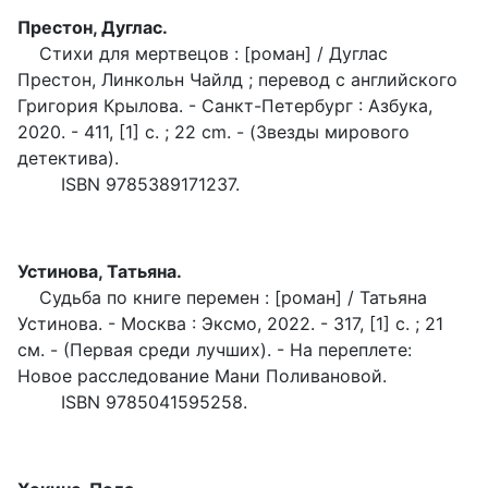
Престон, Дуглас.
Стихи для мертвецов : [роман] / Дуглас
Престон, Линкольн Чайлд ; перевод с английского
Григория Крылова. - Санкт-Петербург : Азбука,
2020. - 411, [1] с. ; 22 cm. - (Звезды мирового
детектива).
ISBN 9785389171237.
Устинова, Татьяна.
Судьба по книге перемен : [роман] / Татьяна
Устинова. - Москва : Эксмо, 2022. - 317, [1] c. ; 21
см. - (Первая среди лучших). - На переплете:
Новое расследование Мани Поливановой.
ISBN 9785041595258.