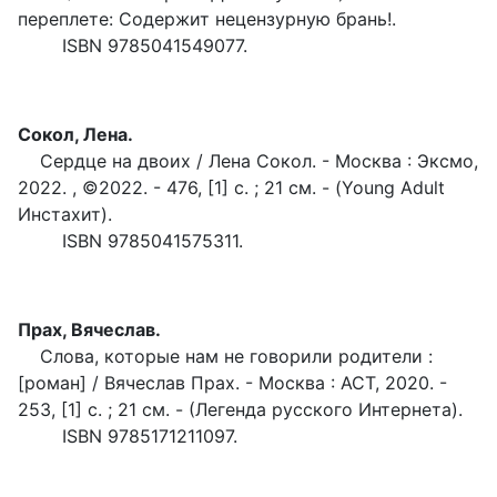
переплете: Содержит нецензурную брань!.
ISBN 9785041549077.
С
окол, Лена.
Сердце на двоих / Лена Сокол. - Москва : Эксмо,
2022. , ©2022. - 476, [1] с. ; 21 см. - (Young Adult
Инстахит).
ISBN 9785041575311.
Прах, Вячеслав.
Слова, которые нам не говорили родители :
[роман] / Вячеслав Прах. - Москва : АСТ, 2020. -
253, [1] с. ; 21 см. - (Легенда русского Интернета).
ISBN 9785171211097.