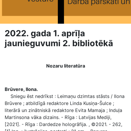
2022. gada 1. aprīļa
jaunieguvumi 2. bibliotēkā
Nozaru literatūra
Brūvere, Ilona.
Sniegu ēst nedrīkst : Leimaņu dzimtas stāsts / Ilona
Brūvere ; atbildīgā redaktore Linda Kusiņa-Šulce ;
literārā un zinātniskā redaktore Evita Mamaja ; Induļa
Martinsona vāka dizains. - Rīga : Latvijas Mediji,
[2021]. - Rīga : Dardedze hologrāfija. , ©2021. - 262,