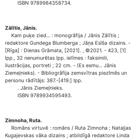
ISBN 9789984358734.
Zālītis, Jānis.
Kam puķe zied... : monogrāfija / Jānis Zālītis ;
redaktore Gundega Blumberga ; Jāņa Esīša dizains. -
[Rīga] : Dienas Grāmata, [2021]. , ©2021. - 423, [1]
lpp., 32 nenumurētas lpp. ielīmes : faksimili,
ilustrācijas, portreti ; 22 cm. - (Es esmu... Jānis
Ziemeļnieks). - Bibliogrāfija zemsvītras piezīmēs un
personu rādītājs: 387.-[419.] lpp.
. Jānis Ziemeļnieks.
ISBN 9789934595493.
Zimnoha, Ruta.
Romāns virtuvē : romāns / Ruta Zimnoha ; Nataļjas
Kugajevskas vāka dizains ; atbildīgā redaktore Linda