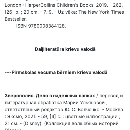
London : HarperCollins Children's Books, 2019. - 262,
[26] p. ; 20 cm. - 7.-9. - Uz vāka: The New York Times
Bestseller.
ISBN 9780008384128.
Daiļliteratūra krievu valodā
---Pirmskolas vecuma bērniem krievu valodā
Зверополис. Дело в надежных лапках
/ перевод и
литературная обработка Марии Ульяновой ;
ответственный редактор Ю. С. Волченко. - Москва
: Эксмо, 2021. - 59, [4] с. : цветные иллюстрации ;
21 см. - (Disney). (Коллекция волшебных историй