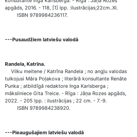
konsultante Inga Karlsberga. - Rīga : Jāņa Rozes
apgāds, 2016. - 118, [1] lpp. :ilustrācijas;22cm..XI.
ISBN 9789984236117.
---Pusaudžiem latviešu valodā
Randela, Katrīna.
Vilku meitene / Katrīna Randela ; no angļu valodas
tulkojusi Māra Poļakova ; literārā konsultante Renāte
Punka ; atbildīgā redaktore Inga Karlsberga ;
māksliniece Gita Treice. - Rīga : Jāņa Rozes apgāds,
2022. - 205 lpp. : ilustrācijas ; 22 cm. - 7.-9.
ISBN 9789984238920.
---Pieaugušajiem latviešu valodā