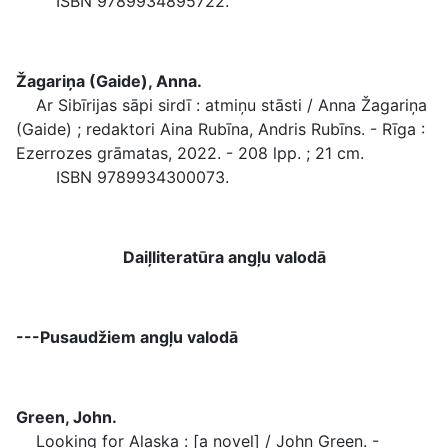
ISBN 9789934895722.
Žagariņa (Gaide), Anna.
Ar Sibīrijas sāpi sirdī : atmiņu stāsti / Anna Žagariņa
(Gaide) ; redaktori Aina Rubīna, Andris Rubīns. - Rīga :
Ezerrozes grāmatas, 2022. - 208 lpp. ; 21 cm.
ISBN 9789934300073.
Daiļliteratūra angļu valodā
---Pusaudžiem angļu valodā
Green, John.
Looking for Alaska : [a novel] / John Green. -