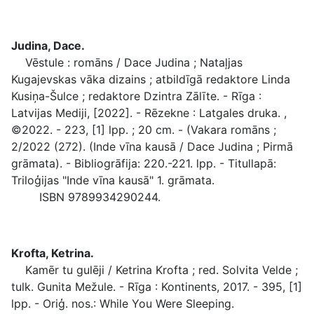
Judina, Dace.
Vēstule : romāns / Dace Judina ; Nataļjas
Kugajevskas vāka dizains ; atbildīgā redaktore Linda
Kusiņa-Šulce ; redaktore Dzintra Zālīte. - Rīga :
Latvijas Mediji, [2022]. - Rēzekne : Latgales druka. ,
©2022. - 223, [1] lpp. ; 20 cm. - (Vakara romāns ;
2/2022 (272). (Inde vīna kausā / Dace Judina ; Pirmā
grāmata). - Bibliogrāfija: 220.-221. lpp. - Titullapā:
Triloģijas "Inde vīna kausā" 1. grāmata.
ISBN 9789934290244.
Krofta, Ketrina.
Kamēr tu gulēji / Ketrina Krofta ; red. Solvita Velde ;
tulk. Gunita Mežule. - Rīga : Kontinents, 2017. - 395, [1]
lpp. - Oriģ. nos.: While You Were Sleeping.