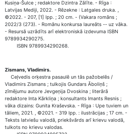
Kusiņa-Šulce ; redaktore Dzintra Zālīte. - Rīga :
Latvijas Mediji, 2022. - Rēzekne : Latgales druka. ,
©2022. - 207, [1] lpp. ; 20 cm. - (Vakara romāns ;
2022/3 (273). - Romānu konkursa laureāts -- uz vāka.
- Resursā uzrādīts arī elektroniskā izdevuma ISBN
9789934290275.
ISBN 9789934290268.
Zismans, Vladimirs.
Ceļvedis orķestra pasaulē un tās pažobelēs /
Vladimirs Zismans ; tulkojis Gundars Āboliņš ;
zīmējumu autore Jevgeņija Dvoskina ; literārā
redaktore Inta Kārkliņa ; konsultants Imants Resnis ;
vāka dizains: Gunita Kraševska. - Rīga : Upe tuviem un
tāliem, 2021. , ©2021. - 319 lpp. : ilustrācijas ; 17 cm. -
Teksts latviešu valodā, priekšvārds arī krievu valodā,
tulkots no krievu valodas.