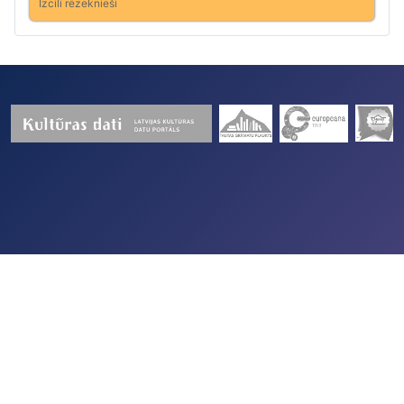
Izcili rēzeknieši