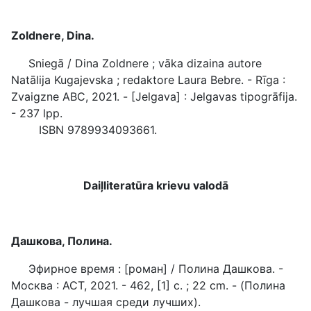
Zoldnere, Dina.
Sniegā / Dina Zoldnere ; vāka dizaina autore
Natālija Kugajevska ; redaktore Laura Bebre. - Rīga :
Zvaigzne ABC, 2021. - [Jelgava] : Jelgavas tipogrāfija.
- 237 lpp.
ISBN 9789934093661.
Daiļliteratūra krievu valodā
Дашкова, Полина.
Эфирное время : [роман] / Полина Дашкова. -
Москва : АСТ, 2021. - 462, [1] с. ; 22 cm. - (Полина
Дашкова - лучшая среди лучших).