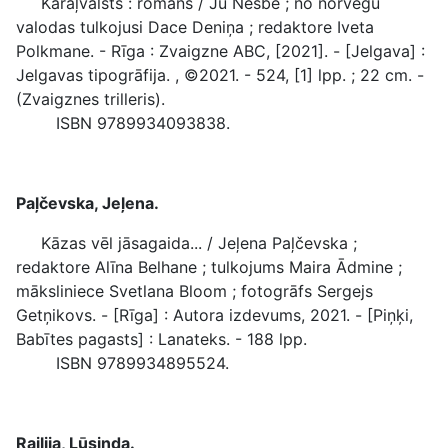
Karaļvalsts : romāns / Jū Nesbē ; no norvēģu
valodas tulkojusi Dace Deniņa ; redaktore Iveta
Polkmane. - Rīga : Zvaigzne ABC, [2021]. - [Jelgava] :
Jelgavas tipogrāfija. , ©2021. - 524, [1] lpp. ; 22 cm. -
(Zvaigznes trilleris).
ISBN 9789934093838.
Paļčevska, Jeļena.
Kāzas vēl jāsagaida... / Jeļena Paļčevska ;
redaktore Alīna Belhane ; tulkojums Maira Ādmine ;
māksliniece Svetlana Bloom ; fotogrāfs Sergejs
Getņikovs. - [Rīga] : Autora izdevums, 2021. - [Piņķi,
Babītes pagasts] : Lanateks. - 188 lpp.
ISBN 9789934895524.
Railija, Lūsinda.