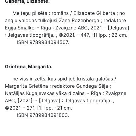
Gilberta, Elizabete.
Meiteņu pilsēta : romāns / Elizabete Gilberta ; no
angļu valodas tulkojusi Zane Rozenberga ; redaktore
Egija Smaļķe. - Rīga : Zvaigzne ABC, 2021. - [Jelgava]
: Jelgavas tipogrāfija. , ©2021. - 447, [1] lpp. ; 22 cm.
ISBN 9789934094507.
Grietēna, Margarita.
ne viss ir zelts, kas spīd jeb kristāla galošas /
Margarita Grietēna ; redaktore Gundega Sēja ;
Natālijas Kugajevskas vāka dizains. - Rīga : Zvaigzne
ABC, [2021]. - [Jelgava] : Jelgavas tipogrāfija. ,
©2021. - 271, [1] lpp. ; 21 cm.
ISBN 9789934091803.