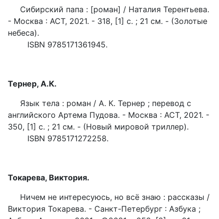
Сибирский папа : [роман] / Наталия Терентьева.
- Москва : АСТ, 2021. - 318, [1] с. ; 21 см. - (Золотые
небеса).
ISBN 9785171361945.
Тернер, А.К.
Язык тела : роман / А. К. Тернер ; перевод с
английского Артема Пудова. - Москва : АСТ, 2021. -
350, [1] с. ; 21 см. - (Новый мировой триллер).
ISBN 9785171272258.
Токарева, Виктория.
Ничем не интересуюсь, но всё знаю : рассказы /
Виктория Токарева. - Санкт-Петербург : Азбука ;