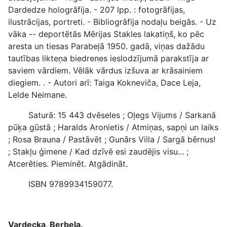
Dardedze hologrāfija. - 207 lpp. : fotogrāfijas,
ilustrācijas, portreti. - Bibliogrāfija nodaļu beigās. - Uz
vāka -- deportētās Mērijas Stakles lakatiņš, ko pēc
aresta un tiesas Parabeļā 1950. gadā, viņas dažādu
tautības likteņa biedrenes ieslodzījumā parakstīja ar
saviem vārdiem. Vēlāk vārdus izšuva ar krāsainiem
diegiem. . - Autori arī: Taiga Kokneviča, Dace Leja,
Lelde Neimane.
Saturā: 15 443 dvēseles ; Oļegs Vijums / Sarkanā
pūķa gūstā ; Haralds Aronietis / Atmiņas, sapņi un laiks
; Rosa Brauna / Pastāvēt ; Gunārs Villa / Sargā bērnus!
; Stakļu ģimene / Kad dzīvē esi zaudējis visu... ;
Atcerēties. Pieminēt. Atgādināt.
ISBN 9789934159077.
Vardecka, Berbela.