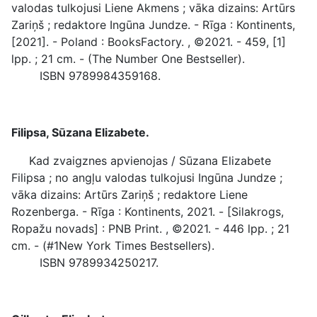
valodas tulkojusi Liene Akmens ; vāka dizains: Artūrs
Zariņš ; redaktore Ingūna Jundze. - Rīga : Kontinents,
[2021]. - Poland : BooksFactory. , ©2021. - 459, [1]
lpp. ; 21 cm. - (The Number One Bestseller).
ISBN 9789984359168.
Filipsa, Sūzana Elizabete.
Kad zvaigznes apvienojas / Sūzana Elizabete
Filipsa ; no angļu valodas tulkojusi Ingūna Jundze ;
vāka dizains: Artūrs Zariņš ; redaktore Liene
Rozenberga. - Rīga : Kontinents, 2021. - [Silakrogs,
Ropažu novads] : PNB Print. , ©2021. - 446 lpp. ; 21
cm. - (#1New York Times Bestsellers).
ISBN 9789934250217.