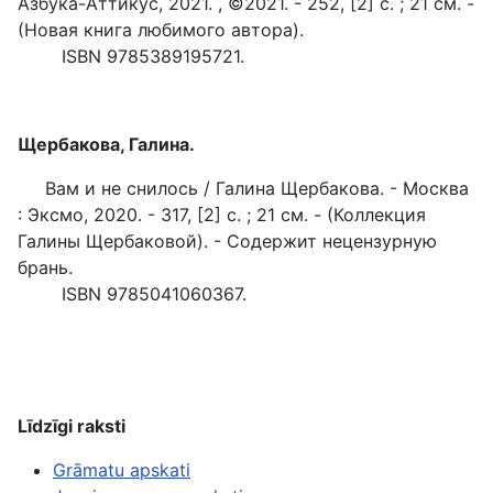
Азбука-Аттикус, 2021. , ©2021. - 252, [2] с. ; 21 см. -
(Новая книга любимого автора).
ISBN 9785389195721.
Щербакова, Галина.
Вам и не снилось / Галина Щербакова. - Москва
: Эксмо, 2020. - 317, [2] с. ; 21 см. - (Коллекция
Галины Щербаковой). - Содержит нецензурную
брань.
ISBN 9785041060367.
Līdzīgi raksti
Grāmatu apskati