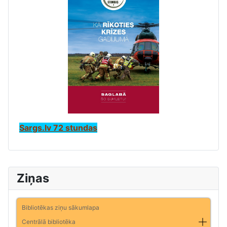
Sargs.lv 72 stundas
Ziņas
Bibliotēkas ziņu sākumlapa
Centrālā bibliotēka