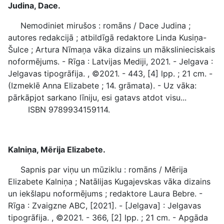
Judina, Dace.
Nemodiniet mirušos : romāns / Dace Judina ;
autores redakcijā ; atbildīgā redaktore Linda Kusiņa-
Šulce ; Artura Nīmaņa vāka dizains un mākslinieciskais
noformējums. - Rīga : Latvijas Mediji, 2021. - Jelgava :
Jelgavas tipogrāfija. , ©2021. - 443, [4] lpp. ; 21 cm. -
(Izmeklē Anna Elizabete ; 14. grāmata). - Uz vāka:
pārkāpjot sarkano līniju, esi gatavs atdot visu...
ISBN 9789934159114.
Kalniņa, Mērija Elizabete.
Sapnis par viņu un mūziklu : romāns / Mērija
Elizabete Kalniņa ; Natālijas Kugajevskas vāka dizains
un iekšlapu noformējums ; redaktore Laura Bebre. -
Rīga : Zvaigzne ABC, [2021]. - [Jelgava] : Jelgavas
tipogrāfija. , ©2021. - 366, [2] lpp. ; 21 cm. - Apgāda