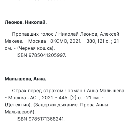
Леонов, Николай.
Пропавших голос / Николай Леонов, Алексей
Макеев. - Москва : ЭКСМО, 2021. - 380, [2] с. ; 21
см. - (Черная кошка).
ISBN 9785041205997.
Малышева, Анна.
Страх перед страхом : роман / Анна Малышева.
- Москва : АСТ, 2021. - 445, [2] с. ; 21 см. -
(Детектив). (Задержи дыхание. Проза Анны
Малышевой).
ISBN 9785171368241.