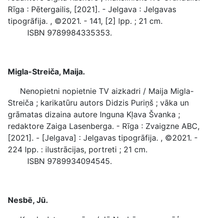
Rīga : Pētergailis, [2021]. - Jelgava : Jelgavas
tipogrāfija. , ©2021. - 141, [2] lpp. ; 21 cm.
ISBN 9789984335353.
Migla-Streiča, Maija.
Nenopietni nopietnie TV aizkadri / Maija Migla-
Streiča ; karikatūru autors Didzis Puriņš ; vāka un
grāmatas dizaina autore Inguna Kļava Švanka ;
redaktore Zaiga Lasenberga. - Rīga : Zvaigzne ABC,
[2021]. - [Jelgava] : Jelgavas tipogrāfija. , ©2021. -
224 lpp. : ilustrācijas, portreti ; 21 cm.
ISBN 9789934094545.
Nesbē, Jū.