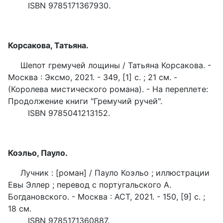
ISBN 9785171367930.
Корсакова, Татьяна.
Шепот гремучей лощины / Татьяна Корсакова. -
Москва : Эксмо, 2021. - 349, [1] с. ; 21 см. -
(Королева мистического романа). - На переплете:
Продолжение книги "Гремучий ручей".
ISBN 9785041213152.
Коэльо, Пауло.
Лучник : [роман] / Пауло Коэльо ; иллюстрации
Евы Эллер ; перевод с португальского А.
Богдановского. - Москва : АСТ, 2021. - 150, [9] с. ;
18 см.
ISBN 9785171360887.