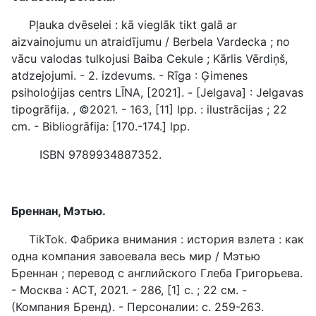
Pļauka dvēselei : kā vieglāk tikt galā ar
aizvainojumu un atraidījumu / Berbela Vardecka ; no
vācu valodas tulkojusi Baiba Cekule ; Kārlis Vērdiņš,
atdzejojumi. - 2. izdevums. - Rīga : Ģimenes
psiholoģijas centrs LĪNA, [2021]. - [Jelgava] : Jelgavas
tipogrāfija. , ©2021. - 163, [11] lpp. : ilustrācijas ; 22
cm. - Bibliogrāfija: [170.-174.] lpp.
ISBN 9789934887352.
Бреннан, Мэтью.
TikTok. Фабрика внимания : история взлета : как
одна компания завоевала весь мир / Мэтью
Бреннан ; перевод с английского Глеба Григорьева.
- Москва : АСТ, 2021. - 286, [1] с. ; 22 см. -
(Компания Бренд). - Персоналии: с. 259-263.