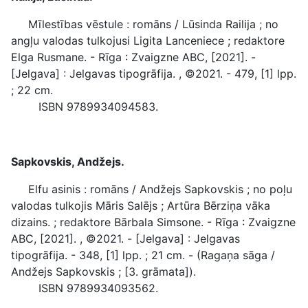
Mīlestības vēstule : romāns / Lūsinda Railija ; no
angļu valodas tulkojusi Ligita Lanceniece ; redaktore
Elga Rusmane. - Rīga : Zvaigzne ABC, [2021]. -
[Jelgava] : Jelgavas tipogrāfija. , ©2021. - 479, [1] lpp.
; 22 cm.
ISBN 9789934094583.
Sapkovskis, Andžejs.
Elfu asinis : romāns / Andžejs Sapkovskis ; no poļu
valodas tulkojis Māris Salējs ; Artūra Bērziņa vāka
dizains. ; redaktore Bārbala Simsone. - Rīga : Zvaigzne
ABC, [2021]. , ©2021. - [Jelgava] : Jelgavas
tipogrāfija. - 348, [1] lpp. ; 21 cm. - (Ragaņa sāga /
Andžejs Sapkovskis ; [3. grāmata]).
ISBN 9789934093562.