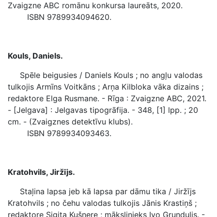
Zvaigzne ABC romānu konkursa laureāts, 2020.
ISBN 9789934094620.
Kouls, Daniels.
Spēle beigusies / Daniels Kouls ; no angļu valodas
tulkojis Armīns Voitkāns ; Arņa Kilbloka vāka dizains ;
redaktore Elga Rusmane. - Rīga : Zvaigzne ABC, 2021.
- [Jelgava] : Jelgavas tipogrāfija. - 348, [1] lpp. ; 20
cm. - (Zvaigznes detektīvu klubs).
ISBN 9789934093463.
Kratohvils, Jiržījs.
Staļina lapsa jeb kā lapsa par dāmu tika / Jiržījs
Kratohvils ; no čehu valodas tulkojis Jānis Krastiņš ;
redaktore Sigita Kušnere ; mākslinieks Ivo Grundulis. -