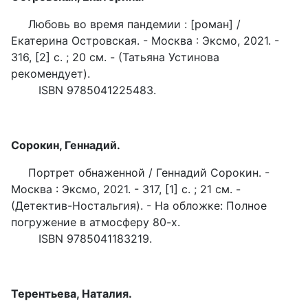
Любовь во время пандемии : [роман] /
Екатерина Островская. - Москва : Эксмо, 2021. -
316, [2] с. ; 20 см. - (Татьяна Устинова
рекомендует).
ISBN 9785041225483.
Сорокин, Геннадий.
Портрет обнаженной / Геннадий Сорокин. -
Москва : Эксмо, 2021. - 317, [1] c. ; 21 см. -
(Детектив-Ностальгия). - На обложке: Полное
погружение в атмосферу 80-х.
ISBN 9785041183219.
Терентьева, Наталия.