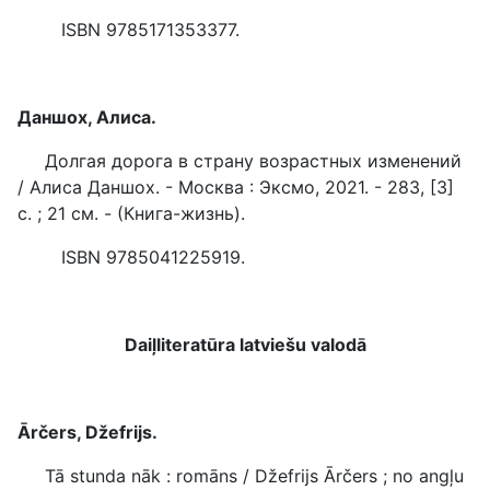
ISBN 9785171353377.
Даншох, Алиса.
Долгая дорога в страну возрастных изменений
/ Алиса Даншох. - Москва : Эксмо, 2021. - 283, [3]
с. ; 21 см. - (Книга-жизнь).
ISBN 9785041225919.
Daiļliteratūra latviešu valodā
Ārčers, Džefrijs.
Tā stunda nāk : romāns / Džefrijs Ārčers ; no angļu