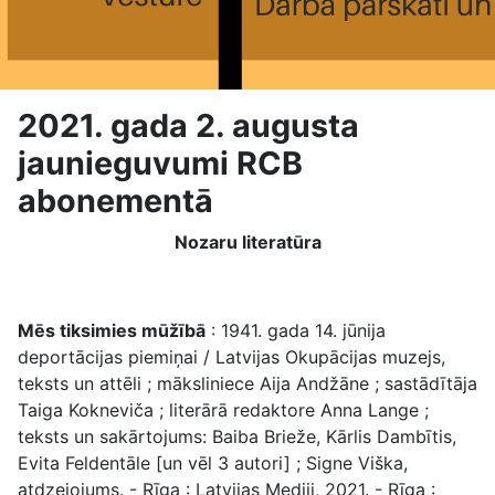
2021. gada 2. augusta
jaunieguvumi RCB
abonementā
Nozaru literatūra
Mēs tiksimies mūžībā
: 1941. gada 14. jūnija
deportācijas piemiņai / Latvijas Okupācijas muzejs,
teksts un attēli ; māksliniece Aija Andžāne ; sastādītāja
Taiga Kokneviča ; literārā redaktore Anna Lange ;
teksts un sakārtojums: Baiba Brieže, Kārlis Dambītis,
Evita Feldentāle [un vēl 3 autori] ; Signe Viška,
atdzejojums. - Rīga : Latvijas Mediji, 2021. - Rīga :