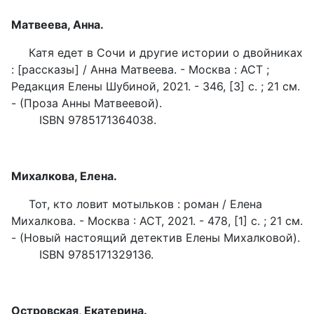
Матвеева, Анна.
Катя едет в Сочи и другие истории о двойниках
: [рассказы] / Анна Матвеева. - Москва : ACT ;
Редакция Елены Шубиной, 2021. - 346, [3] с. ; 21 см.
- (Проза Анны Матвеевой).
ISBN 9785171364038.
Михалкова, Елена.
Тот, кто ловит мотыльков : роман / Елена
Михалкова. - Москва : АСТ, 2021. - 478, [1] с. ; 21 см.
- (Новый настоящий детектив Елены Михалковой).
ISBN 9785171329136.
Островская, Екатерина.