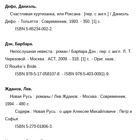
Дефо, Даниэль.
Счастливая куртизанка, или Роксана : [пер. с англ.] / Даниэль
Дефо. - Тольятти : Современник, 1993. - 350, [1] с.
ISBN 5-85234-002-2.
Дэн, Барбара.
Непослушная невеста : роман / Барбара Дэн ; пер. с англ. Л. Т.
Черезовой. - Москва : АСТ, 2009. - 318, [1] с. - Ориг. назв.:
O`Rourke`s Bride. .
ISBN 978-5-17-058107-8. - ISBN 978-5-403-00911-9.
Жданов, Лев.
Новая Русь : романы / Лев Жданов. - Москва : Современник,
1994. - 480 с.
Содерж.: Новая Русь : о царе Алексее Михайловиче ; Петр и
Софья.
ISBN 5-270-01806-3.