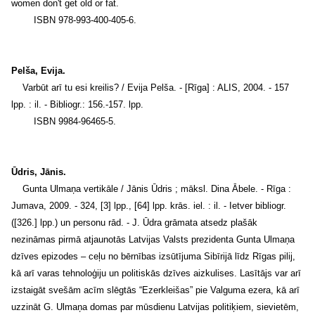
women don't get old or fat.
ISBN 978-993-400-405-6.
Pelša, Evija.
Varbūt arī tu esi kreilis? / Evija Pelša. - [Rīga] : ALIS, 2004. - 157
lpp. : il. - Bibliogr.: 156.-157. lpp.
ISBN 9984-96465-5.
Ūdris, Jānis.
Gunta Ulmaņa vertikāle / Jānis Ūdris ; māksl. Dina Ābele. - Rīga :
Jumava, 2009. - 324, [3] lpp., [64] lpp. krās. iel. : il. - Ietver bibliogr.
([326.] lpp.) un personu rād. - J. Ūdra grāmata atsedz plašāk
nezināmas pirmā atjaunotās Latvijas Valsts prezidenta Gunta Ulmaņa
dzīves epizodes – ceļu no bērnības izsūtījuma Sibīrijā līdz Rīgas pilij,
kā arī varas tehnoloģiju un politiskās dzīves aizkulises. Lasītājs var arī
izstaigāt svešām acīm slēgtās “Ezerkleišas” pie Valguma ezera, kā arī
uzzināt G. Ulmaņa domas par mūsdienu Latvijas politiķiem, sievietēm,