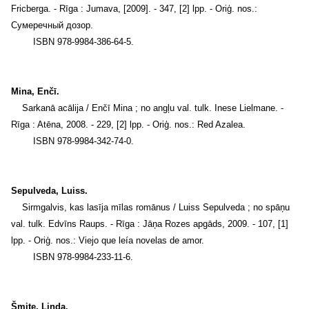
Fricberga. - Rīga : Jumava, [2009]. - 347, [2] lpp. - Oriģ. nos.:
Сумеречный дозор.
ISBN 978-9984-386-64-5.
Mina, Enčī.
Sarkanā acālija / Enčī Mina ; no angļu val. tulk. Inese Lielmane. -
Rīga : Atēna, 2008. - 229, [2] lpp. - Oriģ. nos.: Red Azalea.
ISBN 978-9984-342-74-0.
Sepulveda, Luiss.
Sirmgalvis, kas lasīja mīlas romānus / Luiss Sepulveda ; no spāņu
val. tulk. Edvīns Raups. - Rīga : Jāņa Rozes apgāds, 2009. - 107, [1]
lpp. - Oriģ. nos.: Viejo que leía novelas de amor.
ISBN 978-9984-233-11-6.
Šmite, Linda.