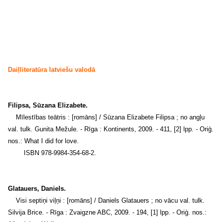
Daiļliteratūra latviešu valodā
Filipsa, Sūzana Elizabete.
Mīlestības teātris : [romāns] / Sūzana Elizabete Filipsa ; no angļu
val. tulk. Gunita Mežule. - Rīga : Kontinents, 2009. - 411, [2] lpp. - Oriģ.
nos.: What I did for love.
ISBN 978-9984-354-68-2.
Glatauers, Daniels.
Visi septiņi viļņi : [romāns] / Daniels Glatauers ; no vācu val. tulk.
Silvija Brice. - Rīga : Zvaigzne ABC, 2009. - 194, [1] lpp. - Oriģ. nos.: