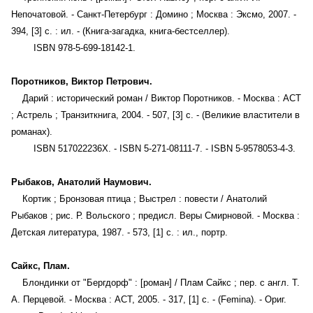
Непочатовой. - Санкт-Петербург : Домино ; Москва : Эксмо, 2007. -
394, [3] с. : ил. - (Книга-загадка, книга-бестселлер).
ISBN 978-5-699-18142-1.
Поротников, Виктор Петрович.
Дарий : исторический роман / Виктор Поротников. - Москва : АСТ
; Астрель ; Транзиткнига, 2004. - 507, [3] с. - (Великие властители в
романах).
ISBN 517022236X. - ISBN 5-271-08111-7. - ISBN 5-9578053-4-3.
Рыбаков, Анатолий Наумович.
Кортик ; Бронзовая птица ; Выстрел : повести / Анатолий
Рыбаков ; рис. Р. Вольского ; предисл. Веры Смирновой. - Москва :
Детская литература, 1987. - 573, [1] с. : ил., портр.
Сайкс, Плам.
Блондинки от "Бергдорф" : [роман] / Плам Сайкс ; пер. с англ. Т.
А. Перцевой. - Москва : АСТ, 2005. - 317, [1] с. - (Femina). - Ориг.