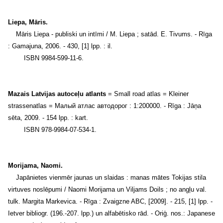
Liepa, Māris.
Māris Liepa - publiski un intīmi / M. Liepa ; satād. E. Tivums. - Rīga
: Gamajuna, 2006. - 430, [1] lpp. : il.
ISBN 9984-599-11-6.
Mazais Latvijas autoceļu atlants
= Small road atlas = Kleiner
strassenatlas = Малый атлас автодорог : 1:200000. - Rīga : Jāņa
sēta, 2009. - 154 lpp. : kart.
ISBN 978-9984-07-534-1.
Morijama, Naomi.
Japānietes vienmēr jaunas un slaidas : manas mātes Tokijas stila
virtuves noslēpumi / Naomi Morijama un Viljams Doils ; no angļu val.
tulk. Margita Markevica. - Rīga : Zvaigzne ABC, [2009]. - 215, [1] lpp. -
Ietver bibliogr. (196.-207. lpp.) un alfabētisko rād. - Oriģ. nos.: Japanese