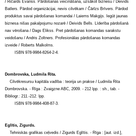
/ Ričards Evanss. Pārdošanas veicināšana, uzsākot biznesu / Deivids
Batlers. Pārdod organizācijai, nevis cilvēkam / Čārlzs Brīvers. Pārdod
produktus savai pārdošanas komandai / Laiems Makgijs. Iegūt jaunas
biznesa nišas pakalpojumu nozarē / Deivids Bells. Līderība pārdošanā
nav vērošana / Dags Elikss. Pret pārdošanas komandas sarakstu
veidošanu / Andris Zoltners. Profesionālas pārdošanas komandas
izveide / Roberts Malkolms.
ISBN 978-9984-8264-2-4.
Dombrovska, Ludmila Rita.
Cilvēkresursu kapitāla vadība : teorija un prakse / Ludmila Rita
Dombrovska. - Rīga : Zvaigzne ABC, 2009. - 212 lpp. : sh., tab. -
Bibliogr.: 211.-212. lpp.
ISBN 978-9984-408-87-3.
Eglītis, Zigurds.
Tehniskās grafikas ceļvedis / Zigurds Eglītis. - Rīga : [aut. izd.],