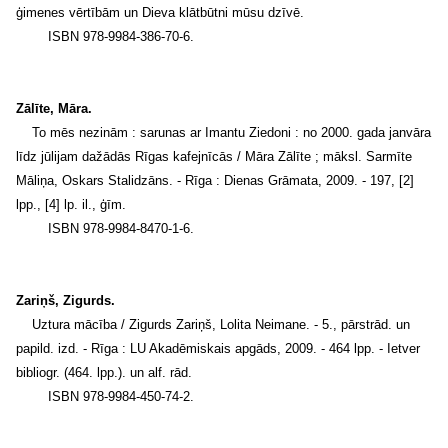
ģimenes vērtībām un Dieva klātbūtni mūsu dzīvē.
ISBN 978-9984-386-70-6.
Zālīte, Māra.
To mēs nezinām : sarunas ar Imantu Ziedoni : no 2000. gada janvāra
līdz jūlijam dažādās Rīgas kafejnīcās / Māra Zālīte ; māksl. Sarmīte
Māliņa, Oskars Stalidzāns. - Rīga : Dienas Grāmata, 2009. - 197, [2]
lpp., [4] lp. il., ģīm.
ISBN 978-9984-8470-1-6.
Zariņš, Zigurds.
Uztura mācība / Zigurds Zariņš, Lolita Neimane. - 5., pārstrād. un
papild. izd. - Rīga : LU Akadēmiskais apgāds, 2009. - 464 lpp. - Ietver
bibliogr. (464. lpp.). un alf. rād.
ISBN 978-9984-450-74-2.