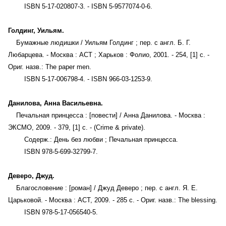
ISBN 5-17-020807-3. - ISBN 5-9577074-0-6.
Голдинг, Уильям.
Бумажные людишки / Уильям Голдинг ; пер. с англ. Б. Г.
Любарцева. - Москва : АСТ ; Харьков : Фолио, 2001. - 254, [1] с. -
Ориг. назв.: The paper men.
ISBN 5-17-006798-4. - ISBN 966-03-1253-9.
Данилова, Анна Васильевна.
Печальная принцесса : [повести] / Анна Данилова. - Москва :
ЭКСМО, 2009. - 379, [1] с. - (Crime & private).
Содерж.: День без любви ; Печальная принцесса.
ISBN 978-5-699-32799-7.
Деверо, Джуд.
Благословение : [роман] / Джуд Деверо ; пер. с англ. Я. Е.
Царьковой. - Москва : АСТ, 2009. - 285 с. - Ориг. назв.: The blessing.
ISBN 978-5-17-056540-5.