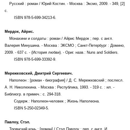
Русский : роман / Юрий Костин. - Москва : Эксмо, 2009. - 349, [2]
с.
ISBN 978-5-699-34213-6.
Мердок, Айрис.
Монахини и солдаты : роман / Айрис Мердок ; пер. с англ.
Валерия Минушина. - Москва : ЭКСМО ; Санкт-Петербург : Домино,
2009. - 637 с. - (История любви). - Ориг. назв.: Nuns and Soldiers.
ISBN 978-5-699-33392-9.
Мережковский, Дмитрий Сергеевич.
Наполеон : [роман - биография] / Д. С. Мережковский ; послесл.
А. Н. Николюкина. - Москва : Республика, 1993. - 319 с. : ил. -
Библиогр. в примеч.: с. 294-318.
Содерж.: Наполеон-человек ; Жизнь Наполеона.
ISBN 5-250-02349-5.
Павлоу, Стэл.
Троянский конь : [роман] / Стэл Павлоу ; пер. с англ. И.