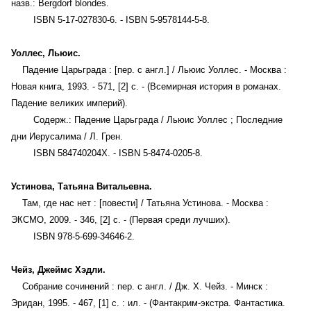
назв.: Bergdorf blondes.
ISBN 5-17-027830-6. - ISBN 5-9578144-5-8.
Уоллес, Льюис.
Падение Царьграда : [пер. с англ.] / Льюис Уоллес. - Москва :
Новая книга, 1993. - 571, [2] с. - (Всемирная история в романах.
Падение великих империй).
Содерж.: Падение Царьграда / Льюис Уоллес ; Последние
дни Иерусалима / Л. Грен.
ISBN 584740204X. - ISBN 5-8474-0205-8.
Устинова, Татьяна Витальевна.
Там, где нас нет : [повести] / Татьяна Устинова. - Москва :
ЭКСМО, 2009. - 346, [2] с. - (Первая среди лучших).
ISBN 978-5-699-34646-2.
Чейз, Джеймс Хэдли.
Собрание сочинений : пер. с англ. / Дж. Х. Чейз. - Минск :
Эридан, 1995. - 467, [1] с. : ил. - (Фантакрим-экстра. Фантастика.