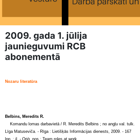
2009. gada 1. jūlija
jaunieguvumi RCB
abonementā
Nozaru literatūra
Belbins, Meredits R.
Komandu lomas darbavietā / R. Meredits Belbins ; no angļu val. tulk.
Līga Matuseviča. - Rīga : Lietišķās Informācijas dienests, 2009. - 167
lpp. : il. - Oriģ. nos.: Team roles at work.