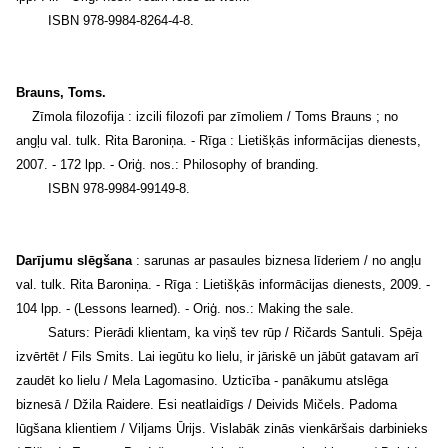
ISBN 978-9984-8264-4-8.
Brauns, Toms.
Zīmola filozofija : izcili filozofi par zīmoliem / Toms Brauns ; no
angļu val. tulk. Rita Baroniņa. - Rīga : Lietišķās informācijas dienests,
2007. - 172 lpp. - Oriģ. nos.: Philosophy of branding.
ISBN 978-9984-99149-8.
Darījumu slēgšana
: sarunas ar pasaules biznesa līderiem / no angļu
val. tulk. Rita Baroniņa. - Rīga : Lietišķās informācijas dienests, 2009. -
104 lpp. - (Lessons learned). - Oriģ. nos.: Making the sale.
Saturs: Pierādi klientam, ka viņš tev rūp / Ričards Santuli. Spēja
izvērtēt / Fils Smits. Lai iegūtu ko lielu, ir jāriskē un jābūt gatavam arī
zaudēt ko lielu / Mela Lagomasino. Uzticība - panākumu atslēga
biznesā / Džila Raidere. Esi neatlaidīgs / Deivids Mičels. Padoma
lūgšana klientiem / Viljams Ūrijs. Vislabāk zinās vienkāršais darbinieks