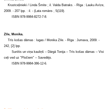
Krustceļinieki / Linda Šmite ; il. Valda Batraks. - Rīga : Lauku Avīze,
2009. - 207 lpp. : il. - (Lata romāns ; 5(119).
ISBN 978-9984-8272-7-8.
Zīle, Monika.
Trīs košas dāmas : lugas / Monika Zīle. - Rīga : Jumava, 2009. -
242, [2] lpp.
Sunītis un viņa kauliņš -- Dārgā Tonija -- Trīs košas dāmas -- Visi
ceļi ved uz "Pločiem" -- Savedējs.
ISBN 978-9984-386-12-6.