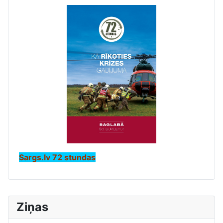
Sargs.lv 72 stundas
Ziņas