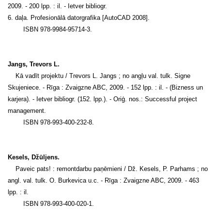
2009. - 200 lpp. : il. - Ietver bibliogr.
6. daļa. Profesionālā datorgrafika [AutoCAD 2008].
ISBN 978-9984-95714-3.
Jangs, Trevors L.
Kā vadīt projektu / Trevors L. Jangs ; no angļu val. tulk. Signe
Skujeniece. - Rīga : Zvaigzne ABC, 2009. - 152 lpp. : il. - (Bizness un
karjera). - Ietver bibliogr. (152. lpp.). - Oriģ. nos.: Successful project
management.
ISBN 978-993-400-232-8.
Kesels, Džūljens.
Paveic pats! : remontdarbu paņēmieni / Dž. Kesels, P. Parhams ; no
angl. val. tulk. O. Burkevica u.c. - Rīga : Zvaigzne ABC, 2009. - 463
lpp. : il.
ISBN 978-993-400-020-1.