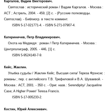
Каргалов, Вадим Викторович.
Святослав : исторический роман / Вадим Каргалов. - Москва :
АСТ ; Астрель, 2004. - 459, [2] с. - (Русские полководцы.
Святослав). - Библиогр. в тексте коммент.
ISBN 5-17-021771-4. - ISBN 5-271-07907-4.
Катериничев, Петр Владимирович.
Охота на Медведя : роман / Петр Катериничев. - Москва :
Центрполиграф, 2005. - 446, [1] с.
ISBN 5-9524140-7-9.
Кейс, Жаклин.
Улыбка судьбы / Жаклин Кейс; Высшая сила/ Тереза Фрэнсис :
романы ; пер. с английского Т.В. Трефиловой и В.А. Шуваевой. -
Москва : АСТ, 2001. - 350 с. - Ориг. назв.: Serendipity/ Jacqueline
Case; A Higher Power/ Teresa Francis.
ISBN 5-17-005233-2.
Костин, Юрий Алексеевич.