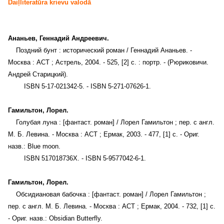
Daiļliteratūra krievu valodā
Ананьев, Геннадий Андреевич.
Поздний бунт : исторический роман / Геннадий Ананьев. -
Москва : АСТ ; Астрель, 2004. - 525, [2] с. : портр. - (Рюриковичи.
Андрей Старицкий).
ISBN 5-17-021342-5. - ISBN 5-271-07626-1.
Гамильтон, Лорел.
Голубая луна : [фантаст. роман] / Лорел Гамильтон ; пер. с англ.
М. Б. Левина. - Москва : АСТ ; Ермак, 2003. - 477, [1] с. - Ориг.
назв.: Blue moon.
ISBN 517018736X. - ISBN 5-9577042-6-1.
Гамильтон, Лорел.
Обсидиановая бабочка : [фантаст. роман] / Лорел Гамильтон ;
пер. с англ. М. Б. Левина. - Москва : АСТ ; Ермак, 2004. - 732, [1] с.
- Ориг. назв.: Obsidian Butterfly.