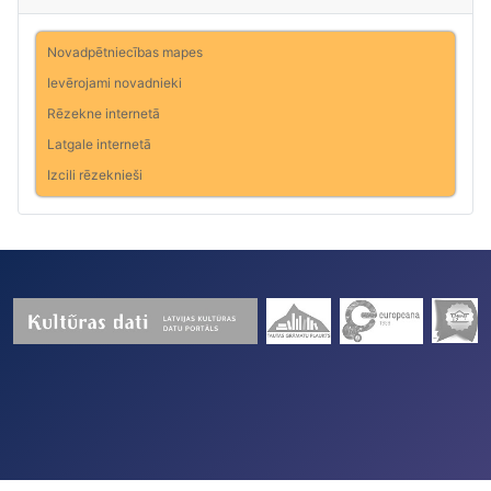
Novadpētniecības mapes
Ievērojami novadnieki
Rēzekne internetā
Latgale internetā
Izcili rēzeknieši