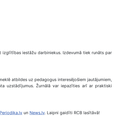
t izglītības iestāžu darbiniekus. Izdevumā tiek runāts par
” meklē atbildes uz pedagogus interesējošiem jautājumiem,
ta uzstādījumus. Žurnālā var iepazīties arī ar praktiski
Periodika.lv
un
News.lv
. Laipni gaidīti RCB lasītāvā!