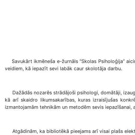
Savukārt ikmēneša e-žurnāls “Skolas Psiholoģija” aicin
veidiem, kā iepazīt sevi labāk caur skolotāja darbu.
Dažādās nozarēs strādājoši psihologi, domātāji, izaugsme
kā arī skaidro likumsakarības, kuras izraisījušas konkr
izmantojamām tehnikām un metodēm sevis iepazīšanai, ap
Atgādinām, ka bibliotēkā pieejams arī visai plašs elek