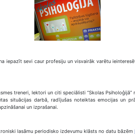
a iepazīt sevi caur profesiju un visvairāk varētu ieinteresē
s treneri, lektori un citi speciālisti “Skolas Psiholoģijā
ētas situācijas darbā, radījušas noteiktas emocijas un prā
zināšanai un izprašanai.
troniski lasāmu periodisko izdevumu klāsts no datu bāzēm