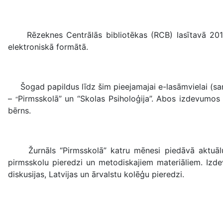
Rēzeknes Centrālās bibliotēkas (RCB) lasītavā 2016. g
elektroniskā formātā.
Šogad papildus līdz šim pieejamajai e-lasāmvielai (sar
–
Pirmsskolā” un “Skolas Psiholoģija”. Abos izdevumos i
“
bērns.
Žurnāls “Pirmsskolā” katru mēnesi piedāvā aktuālus r
pirmsskolu pieredzi un metodiskajiem materiāliem. Izdevu
diskusijas, Latvijas un ārvalstu kolēģu pieredzi.