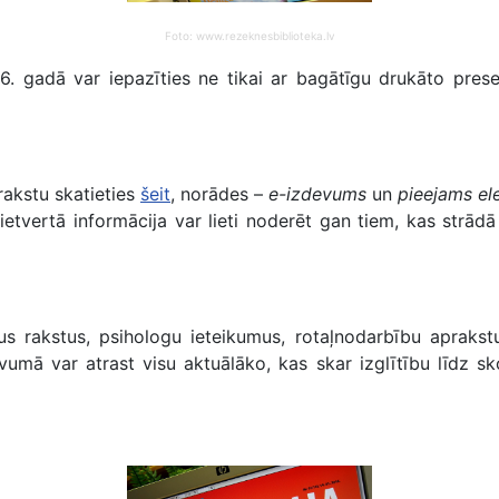
Foto: www.rezeknesbiblioteka.lv
adā var iepazīties ne tikai ar bagātīgu drukāto preses
akstu skatieties
šeit
, norādes –
e-izdevums
un
pieejams ele
etvertā informācija var lieti noderēt gan tiem, kas strādā
akstus, psihologu ieteikumus, rotaļnodarbību aprakstus,
mā var atrast visu aktuālāko, kas skar iz­glītību līdz sko