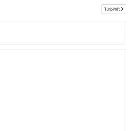
Nākamais raks
Turpināt