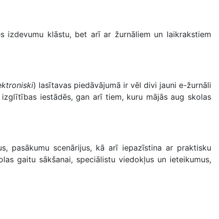
 izdevumu klāstu, bet arī ar žurnāliem un laikrakstiem
ktroniski
) lasītavas piedāvājumā ir vēl divi jauni e-žurnāli
 izglītības iestādēs, gan arī tiem, kuru mājās aug skolas
 pasākumu scenārijus, kā arī iepazīstina ar praktisku
las gaitu sākšanai, speciālistu viedokļus un ieteiku­mus,