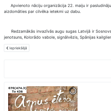
Apvienoto nāciju organizācija 22. maiju ir pasludinājus
aizdomāties par cilvēka ietekmi uz dabu.
Redzamākās invazīvās augu sugas Latvijā ir Sosnovska l
jenotsuns, Kolorādo vabole, signālvēzis, Spānijas kailglie
Iepriekšējais raksts: Jūnija tikšanās lasītāju klubiņā “LASIs”
Iepriekšējā