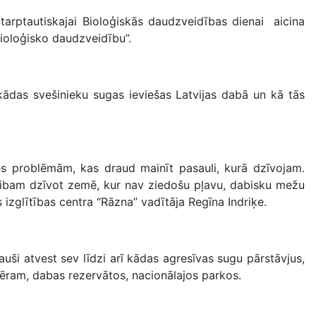
arptautiskajai Bioloģiskās daudzveidības dienai aicina
bioloģisko daudzveidību”.
das svešinieku sugas ieviešas Latvijas dabā un kā tās
 problēmām, kas draud mainīt pasauli, kurā dzīvojam.
gribam dzīvot zemē, kur nav ziedošu pļavu, dabisku mežu
zglītības centra “Rāzna” vadītāja Regīna Indriķe.
uši atvest sev līdzi arī kādas agresīvas sugu pārstāvjus,
iemēram, dabas rezervātos, nacionālajos parkos.