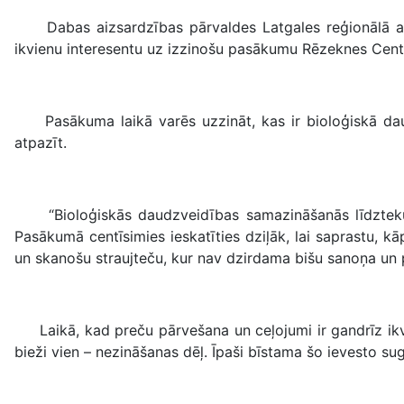
Dabas aizsardzības pārvaldes Latgales reģionālā admin
ikvienu interesentu uz izzinošu pasākumu Rēzeknes Centrā
Pasākuma laikā varēs uzzināt, kas ir bioloģiskā daud
atpazīt.
“Bioloģiskās daudzveidības samazināšanās līdztekus 
Pasākumā centīsimies ieskatīties dziļāk, lai saprastu,
un skanošu straujteču, kur nav dzirdama bišu sanoņa un 
Laikā, kad preču pārvešana un ceļojumi ir gandrīz ikvien
bieži vien – nezināšanas dēļ. Īpaši bīstama šo ievesto su