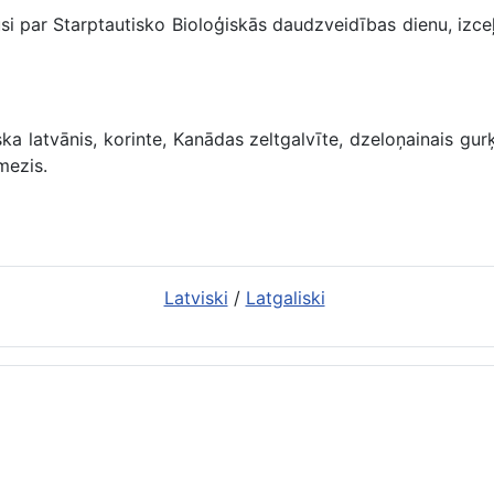
i par Starptautisko Bioloģiskās daudzveidības dienu, izceļ
atvānis, korinte, Kanādas zeltgalvīte, dzeloņainais gurķ
mezis.
Latviski
/
Latgaliski