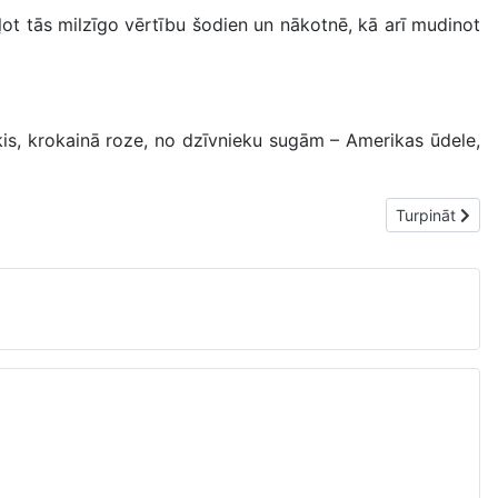
ot tās milzīgo vērtību šodien un nākotnē, kā arī mudinot
is, krokainā roze, no dzīvnieku sugām – Amerikas ūdele,
Nākamais raks
Turpināt