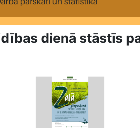
dības dienā stāstīs p
Zaļā pēcpusdiena