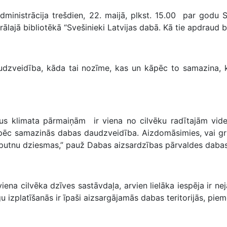
istrācija trešdien, 22. maijā, plkst. 15.00 par godu St
lajā bibliotēkā “Svešinieki Latvijas dabā. Kā tie apdraud 
zveidība, kāda tai nozīme, kas un kāpēc to samazina, kā
klimata pārmaiņām ir viena no cilvēku radītajām vides
 kāpēc samazinās dabas daudzveidība. Aizdomāsimies, vai 
putnu dziesmas,” pauž Dabas aizsardzības pārvaldes dabas i
a cilvēka dzīves sastāvdaļa, arvien lielāka iespēja ir neja
gu izplatīšanās ir īpaši aizsargājamās dabas teritorijās, p