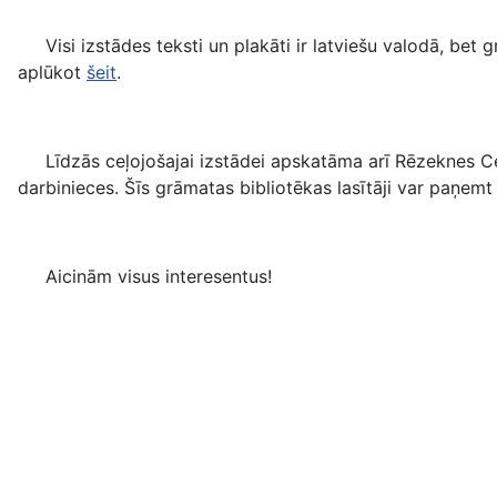
Visi izstādes teksti un plakāti ir latviešu valodā, bet g
aplūkot
šeit
.
Līdzās ceļojošajai izstādei apskatāma arī Rēzeknes Ce
darbinieces. Šīs grāmatas bibliotēkas lasītāji var paņemt 
Aicinām visus interesentus!