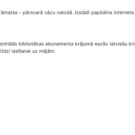
rāmatas – pārsvarā vācu valodā. Izstādi papildina interneta
ntrālās bibliotēkas abonementa krājumā esošo latviešu kr
līdzi lasīšanai uz mājām.