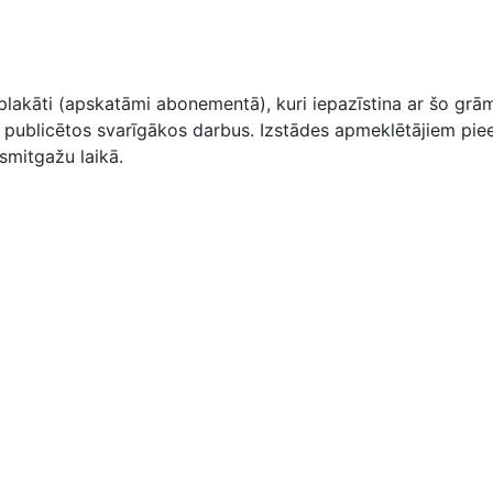
akāti (apskatāmi abonementā), kuri iepazīstina ar šo grām
 publicētos svarīgākos darbus. Izstādes apmeklētājiem pieej
esmitgažu laikā.