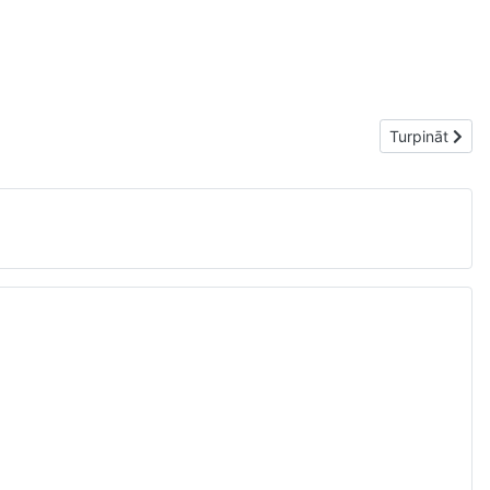
Nākamais rak
Turpināt