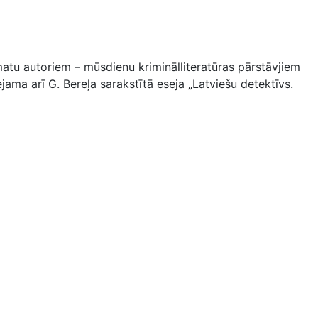
atu autoriem – mūsdienu kriminālliteratūras pārstāvjiem
ama arī G. Bereļa sarakstītā eseja „Latviešu detektīvs.