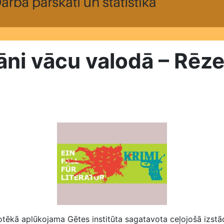
āni vācu valodā – Rēz
tēkā aplūkojama Gētes institūta sagatavota ceļojošā izstāde