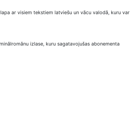
 lapa ar visiem tekstiem latviešu un vācu valodā, kuru var
iminālromānu izlase, kuru sagatavojušas abonementa