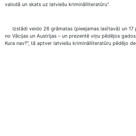
valodā un skats uz latviešu kriminālliteratūru”.
Izstādi veido 26 grāmatas (pieejamas lasītavā) un 17 pl
no Vācijas un Austrijas – un prezentē viņu pēdējos gados
Kura nav?”, tā aptver latviešu kriminālliteratūru pēdējo d