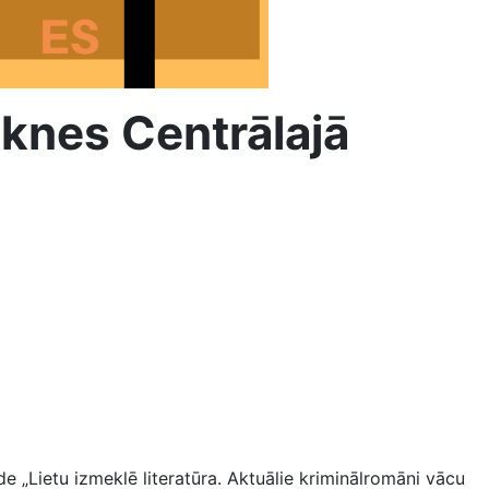
eknes Centrālajā
 „Lietu izmeklē literatūra. Aktuālie kriminālromāni vācu