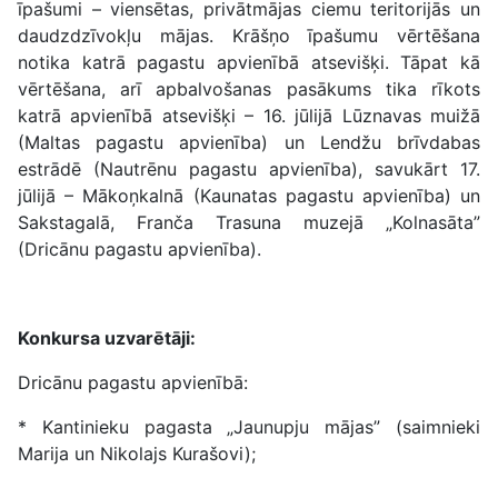
īpašumi – viensētas, privātmājas ciemu teritorijās un
daudzdzīvokļu mājas. Krāšņo īpašumu vērtēšana
notika katrā pagastu apvienībā atsevišķi. Tāpat kā
vērtēšana, arī apbalvošanas pasākums tika rīkots
katrā apvienībā atsevišķi – 16. jūlijā Lūznavas muižā
(Maltas pagastu apvienība) un Lendžu brīvdabas
estrādē (Nautrēnu pagastu apvienība), savukārt 17.
jūlijā – Mākoņkalnā (Kaunatas pagastu apvienība) un
Sakstagalā, Franča Trasuna muzejā „Kolnasāta”
(Dricānu pagastu apvienība).
Konkursa uzvarētāji:
Dricānu pagastu apvienībā:
* Kantinieku pagasta „Jaunupju mājas” (saimnieki
Marija un Nikolajs Kurašovi);