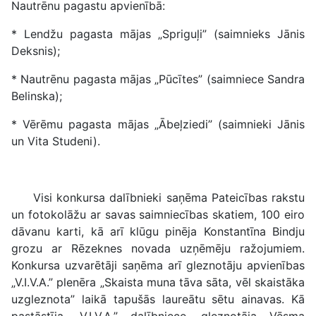
Nautrēnu pagastu apvienībā:
* Lendžu pagasta mājas „Spriguļi” (saimnieks Jānis
Deksnis);
* Nautrēnu pagasta mājas „Pūcītes” (saimniece Sandra
Belinska);
* Vērēmu pagasta mājas „Ābeļziedi” (saimnieki Jānis
un Vita Studeni).
Visi konkursa dalībnieki saņēma Pateicības rakstu
un fotokolāžu ar savas saimniecības skatiem, 100 eiro
dāvanu karti, kā arī klūgu pinēja Konstantīna Bindju
grozu ar Rēzeknes novada uzņēmēju ražojumiem.
Konkursa uzvarētāji saņēma arī gleznotāju apvienības
„V.I.V.A.” plenēra „Skaista muna tāva sāta, vēl skaistāka
uzgleznota” laikā tapušās laureātu sētu ainavas. Kā
pastāstīja „V.I.V.A.” dalībniece, gleznotāja Vēsma