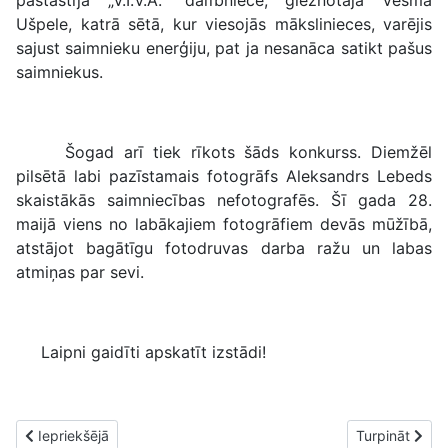
Ušpele, katrā sētā, kur viesojās mākslinieces, varējis
sajust saimnieku enerģiju, pat ja nesanāca satikt pašus
saimniekus.
Šogad arī tiek rīkots šāds konkurss. Diemžēl
pilsētā labi pazīstamais fotogrāfs Aleksandrs Lebeds
skaistākās saimniecības nefotografēs. Šī gada 28.
maijā viens no labākajiem fotogrāfiem devās mūžībā,
atstājot bagātīgu fotodruvas darba ražu un labas
atmiņas par sevi.
Laipni gaidīti apskatīt izstādi!
Iepriekšējais raksts: Rēzekne Ērika Zlatkus objektīvā
Nākamais raks
Iepriekšējā
Turpināt