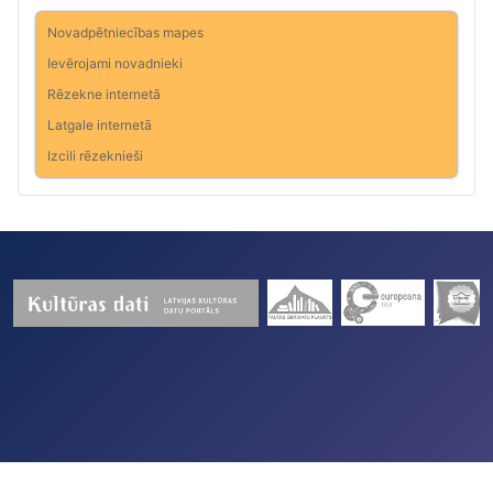
Novadpētniecības mapes
Ievērojami novadnieki
Rēzekne internetā
Latgale internetā
Izcili rēzeknieši