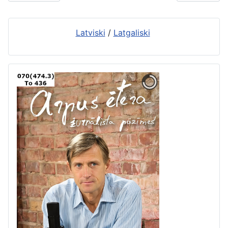
Latviski
/
Latgaliski