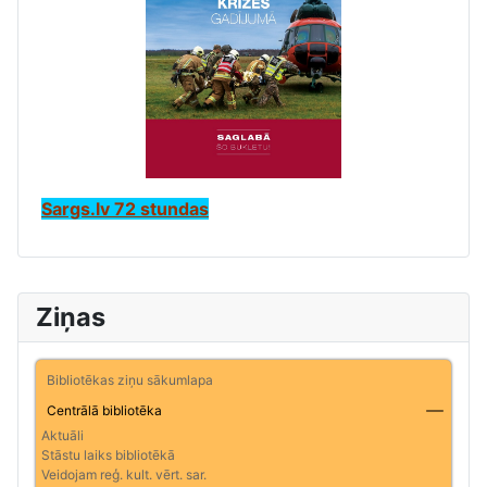
Sargs.lv 72 stundas
Ziņas
Bibliotēkas ziņu sākumlapa
Centrālā bibliotēka
Aktuāli
Stāstu laiks bibliotēkā
Veidojam reģ. kult. vērt. sar.