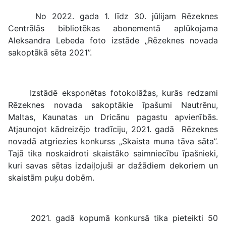
No 2022. gada 1. līdz 30. jūlijam Rēzeknes
Centrālās bibliotēkas abonementā aplūkojama
Aleksandra Lebeda foto izstāde „Rēzeknes novada
sakoptākā sēta 2021”.
Izstādē eksponētas fotokolāžas, kurās redzami
Rēzeknes novada sakoptākie īpašumi Nautrēnu,
Maltas, Kaunatas un Dricānu pagastu apvienībās.
Atjaunojot kādreizējo tradīciju, 2021. gadā Rēzeknes
novadā atgriezies konkurss „Skaista muna tāva sāta”.
Tajā tika noskaidroti skaistāko saimniecību īpašnieki,
kuri savas sētas izdaiļojuši ar dažādiem dekoriem un
skaistām puķu dobēm.
2021. gadā kopumā konkursā tika pieteikti 50