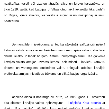
neatkarība, valstī vēl aizvien atradās vācu un krievu karaspēks, un
tikai 1919. gadā, kad Latvijas Brīvības cīņu laikā iekarotāji tika padzīti
no Rīgas, kļuva skaidrs, ka valsts ir atguvusi un nostiprinājusi savu
neatkarību.
Bermontiāde ir ievērojama ar to, ka sākotnēji salīdzinoši nelielā
Latvijas valsts armija ar ierobežotiem resursiem spēja sakaut skaitliski
daudz lielāko un labāk bruņoto Rietumu brīvprātīgo armiju. Kā galvenie
Latvijas valsts armijas uzvaras iemesli tiek minēti – latviešu karavīru
drosme un varonīgums; sabiedroto valstu sniegtais atbalsts Latvijai;
pretinieka armijas iniciatīvas trūkums un sliktā kaujas organizācija.
Lāčplēša diena ir nozīmīga arī ar to, ka 1919. gada 11. novembrī
tika dibināts Latvijas valsts apbalvojums –
Lāčplēša Kara ordenis
ar
devīzi „Par Latviju”. Lāčplēša kara ordeni piešķīra Latvijas armijas