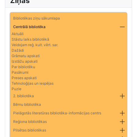
Ziņas
Bibliotēkas ziņu sākumlapa
Centrālā bibliotēka
Aktuāli
Stāstu laiks bibliotēkā
Veidojam reģ. kult. vērt. sar.
Dažādi
Grāmatu apskati
Izstāžu apskati
Par bibliotēku
Pasākumi
Preses apskati
Tehnoloģijas un iespējas
Puzle
2. bibliotēka
Bērnu bibliotēka
Pielāgotās literatūras bibliotēka-informācijas centrs
Reģiona bibliotēkas
Pilsētas bibliotēkas