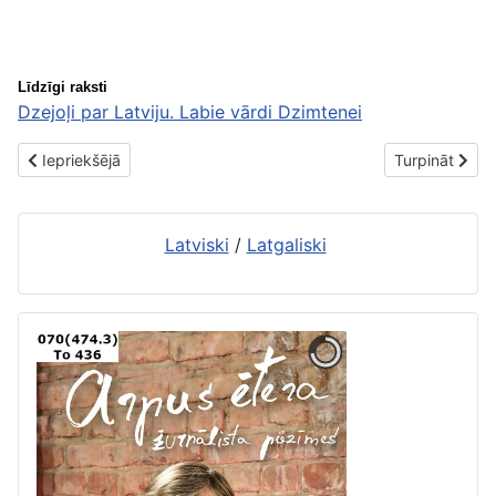
Līdzīgi raksti
Dzejoļi par Latviju. Labie vārdi Dzimtenei
Iepriekšējais raksts: Rēzeknes kultūras namam – 80
Nākamais raks
Iepriekšējā
Turpināt
Latviski
/
Latgaliski