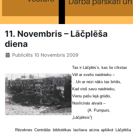
11. Novembris – Lāčplēša
diena
Publicēts 10 Novembris 2009
Tas ir Lāčplēs’s, kas še cīkstas
Vēl ar svešo naidnieku –
…Un ar reizi nāks tas brīdis,
Kad viņš savu naidnieku,
Vienu pašu lejā grūdis,
Noslīcinās atvarā –
(A. Pumpurs,
„Lāčplēsis”)
Rēzeknes Centrālās bibliotēkas lasītava aicina aplūkot Lāčplēša 