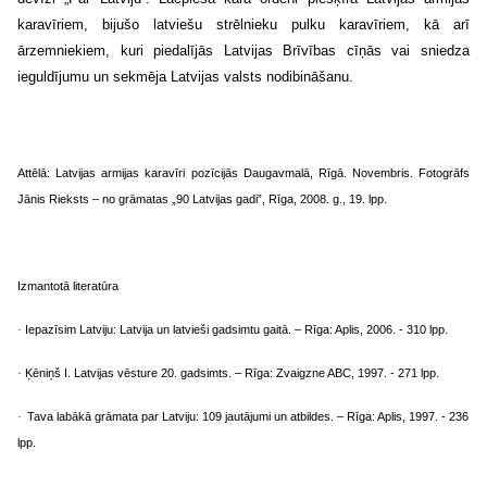
karavīriem, bijušo latviešu strēlnieku pulku karavīriem, kā arī
ārzemniekiem, kuri piedalījās Latvijas Brīvības cīņās vai sniedza
ieguldījumu un sekmēja Latvijas valsts nodibināšanu.
Attēlā: Latvijas armijas karavīri pozīcijās Daugavmalā, Rīgā. Novembris. Fotogrāfs
Jānis Rieksts – no grāmatas „90 Latvijas gadi”, Rīga, 2008. g., 19. lpp.
Izmantotā literatūra
Iepazīsim Latviju: Latvija un latvieši gadsimtu gaitā. – Rīga: Aplis, 2006. - 310 lpp.
·
Ķēniņš I. Latvijas vēsture 20. gadsimts. – Rīga: Zvaigzne ABC, 1997. - 271 lpp.
·
Tava labākā grāmata par Latviju: 109 jautājumi un atbildes. – Rīga: Aplis, 1997. - 236
·
lpp.