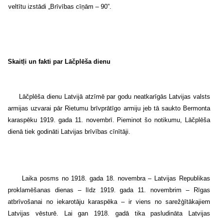
veltītu izstādi „Brīvības cīņām – 90”.
Skaitļi un fakti par Lāčplēša dienu
Lāčplēša dienu Latvijā atzīmē par godu neatkarīgās Latvijas valsts
armijas uzvarai pār Rietumu brīvprātīgo armiju jeb tā saukto Bermonta
karaspēku 1919. gada 11. novembrī. Pieminot šo notikumu, Lāčplēša
dienā tiek godināti Latvijas brīvības cīnītāji.
Laika posms no 1918. gada 18. novembra – Latvijas Republikas
proklamēšanas dienas – līdz 1919. gada 11. novembrim – Rīgas
atbrīvošanai no iekarotāju karaspēka – ir viens no sarežģītākajiem
Latvijas vēsturē. Lai gan 1918. gadā tika pasludināta Latvijas