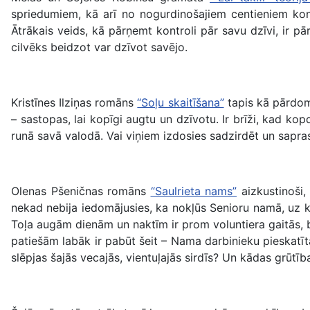
spriedumiem, kā arī no nogurdinošajiem centieniem kont
Ātrākais veids, kā pārņemt kontroli pār savu dzīvi, ir pā
cilvēks beidzot var dzīvot savējo.
Kristīnes Ilziņas romāns
“Soļu skaitīšana”
tapis kā pārdom
– sastopas, lai kopīgi augtu un dzīvotu. Ir brīži, kad kop
runā savā valodā. Vai viņiem izdosies sadzirdēt un sapra
Olenas Pšeničnas romāns
“Saulrieta nams”
aizkustinoši, 
nekad nebija iedomājusies, ka nokļūs Senioru namā, uz ku
Toļa augām dienām un naktīm ir prom voluntiera gaitās, b
patiešām labāk ir pabūt šeit – Nama darbinieku pieskatīta
slēpjas šajās vecajās, vientuļajās sirdīs? Un kādas grūtīb