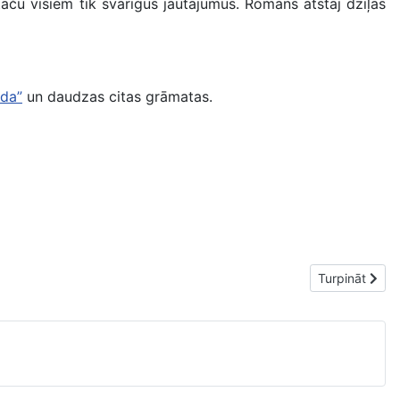
aču visiem tik svarīgus jautājumus. Romāns atstāj dziļas
ida”
un daudzas citas grāmatas.
Nākamais raks
Turpināt