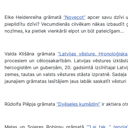
Elke Heidenreiha grāmatā
“Novecot”
apcer savu dzīvi un
piepildītu dzīvi? Vecumdienās cilvēkam nākas izbaudīt ga
nozīmes, ka pietiek vienkārši elpot un būt pateicīgam…
Valda Klišāna grāmata
“Latvijas vēsture. Hronoloģisk
procesiem un cēloņsakarībām. Latvijas vēstures izklāstā
hercogistēm un guberņām, 20. gadsimtā izcīnītajai Latvij
zemes, tautas un valsts vēstures stāsta izpratnē. Sadaļa
jaunajiem grāmatas lasītājiem ļaus labāk saskatīt vēsturi 
Rūdolfa Plēpja grāmata
“Dvēseles kumēdiņi”
ir aktiera ot
Melas un Sojeres Robinsu grāmatā
““Lai tak…” teorija