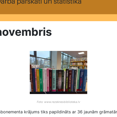
 novembris
Foto: www.rezeknesbiblioteka.lv
abonementa krājums tiks papildināts ar 36 jaunām grāmatām