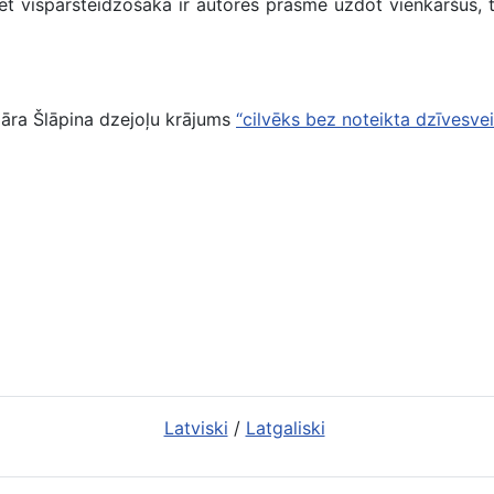
t vispārsteidzošākā ir autores prasme uzdot vienkāršus, t
lmāra Šlāpina dzejoļu krājums
“cilvēks bez noteikta dzīvesve
rkums publiskajām bibliotēkām” iegūtās grāmatas
Latviski
/
Latgaliski