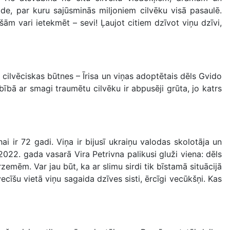
de, par kuru sajūsminās miljoniem cilvēku visā pasaulē.
šām vari ietekmēt – sevi! Ļaujot citiem dzīvot viņu dzīvi,
cilvēciskas būtnes – Īrisa un viņas adoptētais dēls Gvido
rbībā ar smagi traumētu cilvēku ir abpusēji grūta, jo katrs
hai ir 72 gadi. Viņa ir bijusī ukraiņu valodas skolotāja un
022. gada vasarā Vira Petrivna palikusi gluži viena: dēls
mēm. Var jau būt, ka ar slimu sirdi tik bīstamā situācijā
cīšu vietā viņu sagaida dzīves sisti, ērcīgi vecūkšņi. Kas