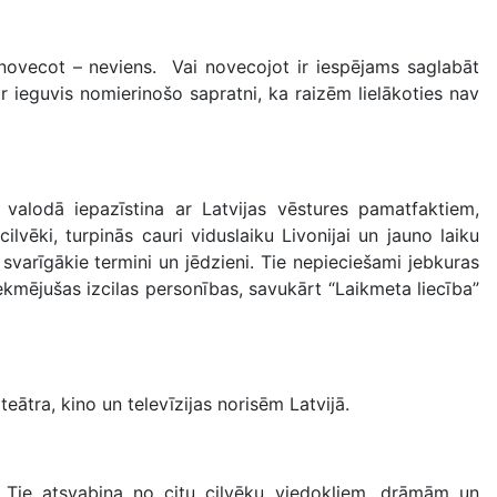
t novecot – neviens. Vai novecojot ir iespējams saglabāt
r ieguvis nomierinošo sapratni, ka raizēm lielākoties nav
valodā iepazīstina ar Latvijas vēstures pamatfaktiem,
vēki, turpinās cauri viduslaiku Livonijai un jauno laiku
svarīgākie termini un jēdzieni. Tie nepieciešami jebkuras
ekmējušas izcilas personības, savukārt “Laikmeta liecība”
teātra, kino un televīzijas norisēm Latvijā.
k! Tie atsvabina no citu cilvēku viedokļiem, drāmām un