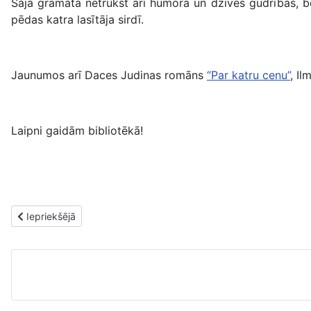
Šajā grāmatā netrūkst arī humora un dzīves gudrības, be
pēdas katra lasītāja sirdī.
Jaunumos arī Daces Judinas romāns
“Par katru cenu”
, I
Laipni gaidām bibliotēkā!
Iepriekšējais raksts: RCB krājumā nonāk projektā “Grāmatu iepi
Iepriekšējā