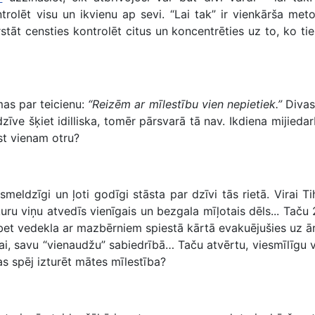
rolēt visu un ikvienu ap sevi. “Lai tak” ir vienkārša meto
rstāt censties kontrolēt citus un koncentrēties uz to, ko tie
as par teicienu:
“Reizēm ar mīlestību vien nepietiek.”
Divas 
dzīve šķiet idilliska, tomēr pārsvarā tā nav. Ikdiena mijieda
st vienam otru?
smeldzīgi un ļoti godīgi stāsta par dzīvi tās rietā. Virai Ti
ru viņu atvedīs vienīgais un bezgala mīļotais dēls... Taču 2
et vedekla ar mazbērniem spiestā kārtā evakuējušies uz ārze
i, savu “vienaudžu” sabiedrībā… Taču atvērtu, viesmīlīgu ve
as spēj izturēt mātes mīlestība?