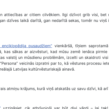
 attiecības ar citiem cilvēkiem. Ilgi dzīvot grib visi, be
n dzīves laikā darītā, gan nedarītā sekas, tomēr nu viņš i
a enciklopēdija pusaudžiem”
vienkāršā, tīņiem saprotamā 
, kas sākas ar aizvēsturi, kad mūsu zemē ienāca pirmie cil
as valstij un mūsdienu problēmām, izcelti un skaidroti visi 
 “Persona” veicinās izpratni par to, kā vēstures procesu iet
reālajā Latvijas kultūrvēsturiskajā ainavā.
rais atmiņu krājums, kurā viņš atskatās uz savu dzīvi, kā arī 
”
uzzināsiet, cik atbrīvojoši var būt divi vārdi – lai ta