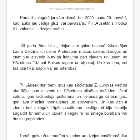
Foto: www.rezeknesbiblioteka.lv
Parasti sniegotā janvāra dienā, bet 2020. gada 29. janvārī,
kad laukā jau vēdīja gluži vai pavasaris, PII „Auseklītis” notika
21. valodas – dzejas svētki.
Šī gada tēma bija „Lidojums ar gaisa balonu”. Skolotājas
Laura Bērziņa un Liene Andersone mazos dzejas draugus un
ciemiņus aizveda burvīgā lidojumā pāri pļavām un upēm no
Rēzeknes līdz pat Kolkas ragam un atpakaļ. Un kas zina, vai
tas bija tikai sapnī vai arī īstenībā?
PII „Auseklītis” bērni mūzikas skolotājas Z. Jurovas vadībā
skatītājus gan aizveda uz Rēzeknes pilsētas svētkiem lūkot
salūtu, gan izdziedāja pulksteņa un lietussargu dziesmiņas,
gan ļāva mazliet nosnausties uz spilveniem. Un kas gan ir
ziema bez sniega? Tāpēc pasākuma noslēgumā bija iespēja
sagaidīt brīnumu un uzcelt sniegavīru no sniega bumbām vai
draiski papikoties.
Tomēr galvenā uzmanība valodas un dzejas pasākumā tika