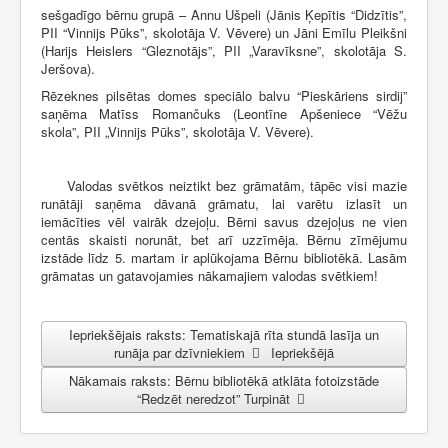
sešgadīgo bērnu grupā – Annu Ušpeli (Jānis Ķepītis “Didzītis”,
PII “Vinnijs Pūks”, skolotāja V. Vēvere) un Jāni Emīlu Pleikšni
(Harijs Heislers “Gleznotājs”, PII „Varavīksne”, skolotāja S.
Jeršova).
Rēzeknes pilsētas domes speciālo balvu “Pieskāriens sirdij”
saņēma Matīss Romančuks (Leontīne Apšeniece “Vēžu
skola”, PII „Vinnijs Pūks”, skolotāja V. Vēvere).
Valodas svētkos neiztikt bez grāmatām, tāpēc visi mazie
runātāji saņēma dāvanā grāmatu, lai varētu izlasīt un
iemācīties vēl vairāk dzejoļu. Bērni savus dzejoļus ne vien
centās skaisti norunāt, bet arī uzzīmēja. Bērnu zīmējumu
izstāde līdz 5. martam ir aplūkojama Bērnu bibliotēkā. Lasām
grāmatas un gatavojamies nākamajiem valodas svētkiem!
Iepriekšējais raksts: Tematiskajā rīta stundā lasīja un
runāja par dzīvniekiem
Iepriekšējā
Nākamais raksts: Bērnu bibliotēkā atklāta fotoizstāde
“Redzēt neredzot”
Turpināt