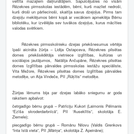
veltīta mazajiem daiļrunātājiem. Sapulcējušies no visām
Rēzeknes pirmsskolas iestādēm, bērni, kurš mazliet nedroši,
kurš droši un pārliecinoši, skaitīja savus dzejoļus. Pirms tam
dzejoļu meklējumos bērni kopā ar vecākiem apmeklēja Bērnu
bibliotēku, kur izvēlējās sev tuvākos dzejoļus, kurus mācīties
valodas svētkiem.
Rēzeknes pirmsskolnieku dzejas priekšnesumus vērtēja
īpaši aicināta žūrija – Lidija Ostapceva, Rēzeknes pilsētas
domes priekšsēdētāja vietniece izglītības, kultūras un
sociālajos jautājumos, Natālija Ančupāne, Rēzeknes pilsētas
domes Izglītības pārvaldes pirmsskolas iestāžu speciāliste,
Vita Mežore, Rēzeknes pilsētas domes Izglītības pārvaldes
metodiķe, un Aija Vindeče, PII „Rūķītis” metodiķe.
Žūrijas lēmums bija par dzejas labāko sniegumu ar goda
rakstiem apbalvot:
četrgadīgo bērnu grupā – Patrīciju Kukori (Laimonis Pēlmanis
“Ezīša skroderdarbnīcā”, PII “Auseklītis”, skolotāja E.
Ziemele);
piecgadīgo bērnu grupā – Romānu Nilovu (Valdis Grenkovs
“Inta īstā vieta”, PII „Māriņa”, skolotāja Z. Apeināne);