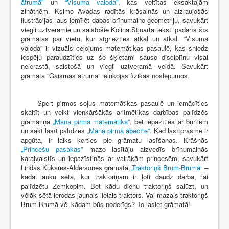
ātrumā”
un
“Visuma valoda”
, kas veltītas eksaktajām
zinātnēm. Ksimo Avadas radītās krāsainās un aizraujošās
ilustrācijas ļaus iemīlēt dabas brīnumaino ģeometriju, savukārt
viegli uztveramie un saistošie Kolina Stjuarta teksti padarīs šīs
grāmatas par vietu, kur atgriezties atkal un atkal. “Visuma
valoda” ir vizuāls ceļojums matemātikas pasaulē, kas sniedz
iespēju paraudzīties uz šo šķietami sauso disciplīnu visai
neierastā, saistošā un viegli uztveramā veidā. Savukārt
grāmata “Gaismas ātrumā” ielūkojas fizikas noslēpumos.
Spert pirmos soļus matemātikas pasaulē un iemācīties
skaitīt un veikt vienkāršākās aritmētikas darbības palīdzēs
grāmatiņa
„Mana pirmā matemātika”
, bet iepazīties ar burtiem
un sākt lasīt palīdzēs
„Mana pirmā ābecīte”
. Kad lasītprasme ir
apgūta, ir laiks ķerties pie grāmatu lasīšanas. Krāšņās
„Princešu pasakas”
mazo lasītāju aizvedīs brīnumainās
karaļvalstīs un iepazīstinās ar vairākām princesēm, savukārt
Lindas Kukares-Aldersones grāmata
„Traktoriņš Brum-Brumā”
–
kādā lauku sētā, kur traktoriņam ir ļoti daudz darba, lai
palīdzētu Zemkopim. Bet kādu dienu traktoriņš salūzt, un
vēlāk sētā ierodas jaunais lielais traktors. Vai mazais traktoriņš
Brum-Brumā vēl kādam būs noderīgs? To lasiet grāmatā!