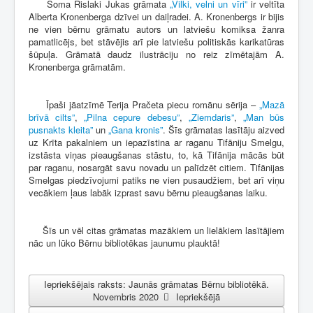
Soma Rislaki Jukas grāmata
„Vilki, velni un vīri”
ir veltīta
Alberta Kronenberga dzīvei un daiļradei. A. Kronenbergs ir bijis
ne vien bērnu grāmatu autors un latviešu komiksa žanra
pamatlicējs, bet stāvējis arī pie latviešu politiskās karikatūras
šūpuļa. Grāmatā daudz ilustrāciju no reiz zīmētajām A.
Kronenberga grāmatām.
Īpaši jāatzīmē Terija Pračeta piecu romānu sērija –
„Mazā
brīvā cilts”
,
„Pilna cepure debesu”
,
„Ziemdaris”
,
„Man būs
pusnakts kleita”
un
„Gana kronis”
. Šīs grāmatas lasītāju aizved
uz Krīta pakalniem un iepazīstina ar raganu Tifāniju Smelgu,
izstāsta viņas pieaugšanas stāstu, to, kā Tifānija mācās būt
par raganu, nosargāt savu novadu un palīdzēt citiem. Tifānijas
Smelgas piedzīvojumi patiks ne vien pusaudžiem, bet arī viņu
vecākiem ļaus labāk izprast savu bērnu pieaugšanas laiku.
Šīs un vēl citas grāmatas mazākiem un lielākiem lasītājiem
nāc un lūko Bērnu bibliotēkas jaunumu plauktā!
Iepriekšējais raksts: Jaunās grāmatas Bērnu bibliotēkā.
Novembris 2020
Iepriekšējā