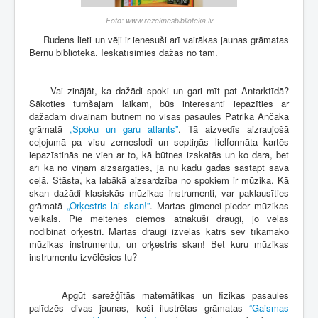
Foto: www.rezeknesbiblioteka.lv
Rudens lieti un vēji ir ienesuši arī vairākas jaunas grāmatas
Bērnu bibliotēkā. Ieskatīsimies dažās no tām.
Vai zinājāt, ka dažādi spoki un gari mīt pat Antarktīdā?
Sākoties tumšajam laikam, būs interesanti iepazīties ar
dažādām dīvainām būtnēm no visas pasaules Patrika Ančaka
grāmatā
„Spoku un garu atlants”
. Tā aizvedīs aizraujošā
ceļojumā pa visu zemeslodi un septiņās lielformāta kartēs
iepazīstinās ne vien ar to, kā būtnes izskatās un ko dara, bet
arī kā no viņām aizsargāties, ja nu kādu gadās sastapt savā
ceļā. Stāsta, ka labākā aizsardzība no spokiem ir mūzika. Kā
skan dažādi klasiskās mūzikas instrumenti, var paklausīties
grāmatā
„Orķestris lai skan!”
. Martas ģimenei pieder mūzikas
veikals. Pie meitenes ciemos atnākuši draugi, jo vēlas
nodibināt orķestri. Martas draugi izvēlas katrs sev tīkamāko
mūzikas instrumentu, un orķestris skan! Bet kuru mūzikas
instrumentu izvēlēsies tu?
Apgūt sarežģītās matemātikas un fizikas pasaules
palīdzēs divas jaunas, koši ilustrētas grāmatas
“Gaismas