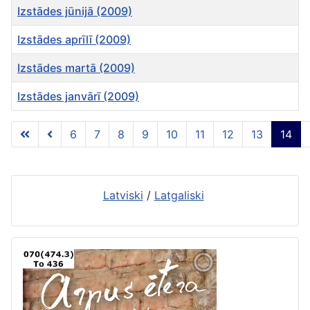
Izstādes jūnijā (2009)
Izstādes aprīlī (2009)
Izstādes martā (2009)
Izstādes janvārī (2009)
Rakstu tabula
6
7
8
9
10
11
12
13
14
14 lapa no 15
Latviski
/
Latgaliski