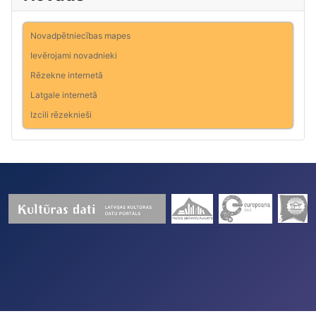
Novadpētniecības mapes
Ievērojami novadnieki
Rēzekne internetā
Latgale internetā
Izcili rēzeknieši