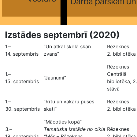
Izstādes septembrī (2020)
1.–
“Un atkal skolā skan
Rēzeknes
14. septembris
zvans”
2. bibliotēka
Rēzeknes
1.–
Centrālā
“Jaunumi”
15. septembris
bibliotēka, 2.
stāvā
1.–
“Rītu un vakaru puses
Rēzeknes
30. septembris
skati”
2. bibliotēka
“Mācoties kopā”
3.–
Tematiska izstāde no cikla
Rēzeknes
18. septembris
“Mēs – Rēzeknes
2. bibliotēka