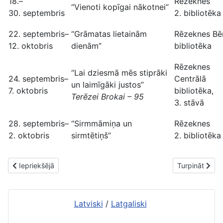
18.–
Rēzeknes
“Vienoti kopīgai nākotnei”
30. septembris
2. bibliotēka
22. septembris–
“Grāmatas lietainām
Rēzeknes Bē
12. oktobris
dienām”
bibliotēka
Rēzeknes
“Lai dziesmā mēs stiprāki
24. septembris–
Centrālā
un laimīgāki justos”
7. oktobris
bibliotēka,
Terēzei Brokai – 95
3. stāvā
28. septembris–
“Sirmmāmiņa un
Rēzeknes
2. oktobris
sirmtētiņš”
2. bibliotēka
Iepriekšējais raksts: Izstādes oktobrī (2020)
Nākamais raks
Iepriekšējā
Turpināt
Latviski
/
Latgaliski