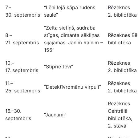
7.–
“Lēni lejā kāpa rudens
Rēzeknes
30. septembris
saule”
2. bibliotēka
“Zelta sietiņš, sudraba
8.–
stīgas, dimanta sēkliņas
Rēzeknes Bē
21. septembris
sijājamas. Jānim Rainim –
bibliotēka
155”
10.–
Rēzeknes
“Stiprie tēvi”
17. septembris
2. bibliotēka
11.–
Rēzeknes
“Detektīvromānu virpulī”
25. septembris
2. bibliotēka
Rēzeknes
16.–30.
Centrālā
“Jaunumi”
septembris
bibliotēka,
2. stāvā