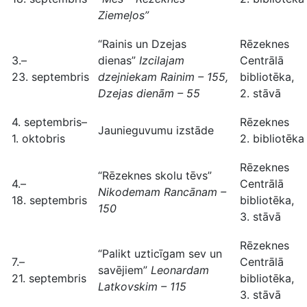
Ziemeļos”
“Rainis un Dzejas
Rēzeknes
3.–
dienas”
Izcilajam
Centrālā
23. septembris
dzejniekam Rainim – 155,
bibliotēka,
Dzejas dienām – 55
2. stāvā
4. septembris–
Rēzeknes
Jaunieguvumu izstāde
1. oktobris
2. bibliotēka
Rēzeknes
“Rēzeknes skolu tēvs”
4.–
Centrālā
Nikodemam Rancānam –
18. septembris
bibliotēka,
150
3. stāvā
Rēzeknes
“Palikt uzticīgam sev un
7.–
Centrālā
savējiem”
Leonardam
21. septembris
bibliotēka,
Latkovskim – 115
3. stāvā