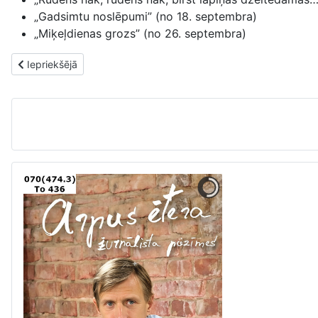
„Gadsimtu noslēpumi” (no 18. septembra)
„Miķeļdienas grozs” (no 26. septembra)
Iepriekšējais raksts: Izstādes oktobrī (2014)
Iepriekšējā