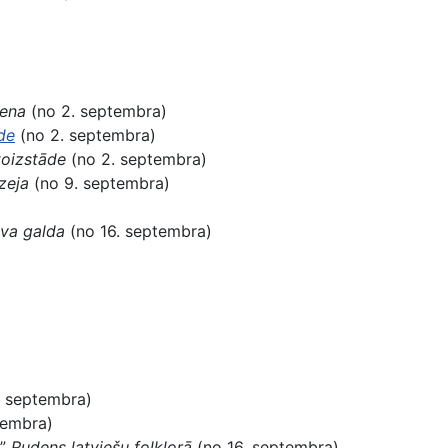
iena
(no 2. septembra)
de
(no 2. septembra)
toizstāde
(no 2. septembra)
zeja
(no 9. septembra)
ava galda
(no 16. septembra)
. septembra)
tembra)
…”
Rudens latviešu folklorā
(no 16. septembra)