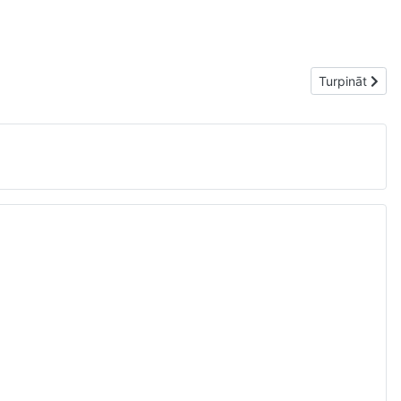
Nākamais raks
Turpināt