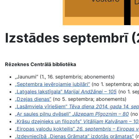
Izstādes septembrī 
Rēzeknes Centrālā bibliotēka
„Jaunumi” (1., 16. septembris; abonements)
„Septembra ievērojamie jubilāri”
(no 1. septembra; a
„Latgales lakstīgala”
Marijai Andžānei – 105
(no 1. se
„Dzejas dienas”
(no 5. septembra; abonements)
„Lasāmviela vīriešiem”
Tēva diena 2014. gada 14. se
„Ar saules pilnu dvēseli”
Jāzepam Pīgoznim – 80
(no 
„Krāsu dzejnieks un filozofs”
Vitālijam Kalvānam – 1
„Eiropas valodu kokteilis”
26. septembris
– Eiropas v
„Izdevniecībā „Dienas Grāmata” izdotās grāmatas”
(n