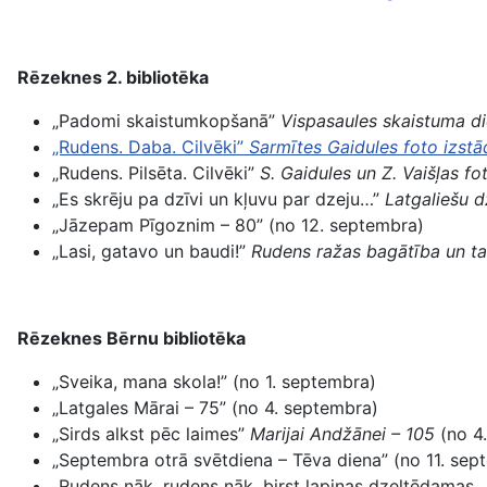
Rēzeknes 2. bibliotēka
„Padomi skaistumkopšanā”
Vispasaules skaistuma d
„Rudens. Daba. Cilvēki”
Sarmītes Gaidules foto izstā
„Rudens. Pilsēta. Cilvēki”
S. Gaidules un Z. Vaišļas fo
„Es skrēju pa dzīvi un kļuvu par dzeju…”
Latgaliešu d
„Jāzepam Pīgoznim – 80” (no 12. septembra)
„Lasi, gatavo un baudi!”
Rudens ražas bagātība un t
Rēzeknes Bērnu bibliotēka
„Sveika, mana skola!” (no 1. septembra)
„Latgales Mārai – 75” (no 4. septembra)
„Sirds alkst pēc laimes”
Marijai Andžānei – 105
(no 4
„Septembra otrā svētdiena – Tēva diena” (no 11. sep
„Rudens nāk, rudens nāk, birst lapiņas dzeltēdamas