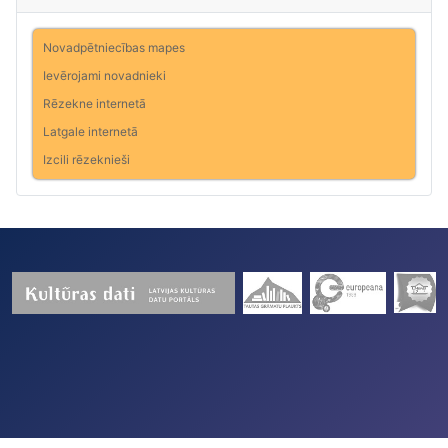
Novadpētniecības mapes
Ievērojami novadnieki
Rēzekne internetā
Latgale internetā
Izcili rēzeknieši