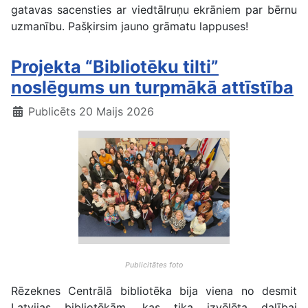
gatavas sacensties ar viedtālruņu ekrāniem par bērnu
uzmanību. Pašķirsim jauno grāmatu lappuses!
Projekta “Bibliotēku tilti”
noslēgums un turpmākā attīstība
Publicēts 20 Maijs 2026
Publicitātes foto
Rēzeknes Centrālā bibliotēka bija viena no desmit
Latvijas bibliotēkām, kas tika izvēlēta dalībai