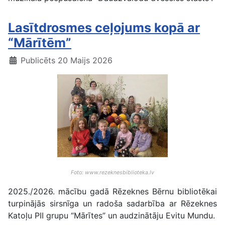
Lasītdrosmes ceļojums kopā ar
“Mārītēm”
Publicēts 20 Maijs 2026
Foto: www.rezeknesbiblioteka.lv
2025./2026. mācību gadā Rēzeknes Bērnu bibliotēkai
turpinājās sirsnīga un radoša sadarbība ar Rēzeknes
Katoļu PII grupu “Mārītes” un audzinātāju Evitu Mundu.