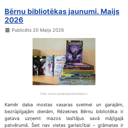
Bērnu bibliotēkas jaunumi. Maijs
2026
Publicēts 20 Maijs 2026
Foto: www.rezeknesbiblioteka.lv
Kamēr daba mostas vasaras svelmei un garajām,
bezrūpīgajām dienām, Rēzeknes Bērnu bibliotēka ir
gatava uzņemt mazos lasītājus savā mājīgajā
patvērumā. Šeit nav vietas garlaicībai – grāmatas ir