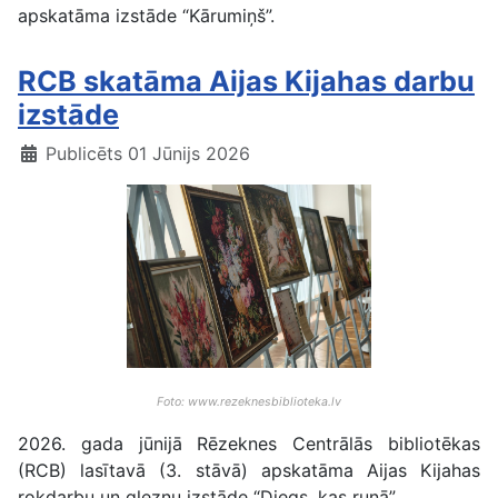
apskatāma izstāde “Kārumiņš”.
RCB skatāma Aijas Kijahas darbu
izstāde
Publicēts 01 Jūnijs 2026
Foto: www.rezeknesbiblioteka.lv
2026. gada jūnijā Rēzeknes Centrālās bibliotēkas
(RCB) lasītavā (3. stāvā) apskatāma Aijas Kijahas
rokdarbu un gleznu izstāde “Diegs, kas runā”.