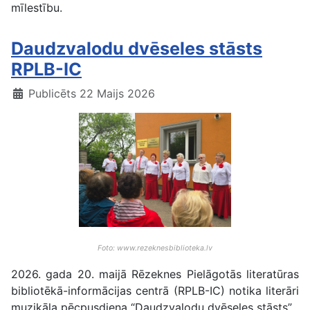
mīlestību.
Daudzvalodu dvēseles stāsts
RPLB-IC
Publicēts 22 Maijs 2026
Foto: www.rezeknesbiblioteka.lv
2026. gada 20. maijā Rēzeknes Pielāgotās literatūras
bibliotēkā-informācijas centrā (RPLB-IC) notika literāri
muzikāla pēcpusdiena “Daudzvalodu dvēseles stāsts”.