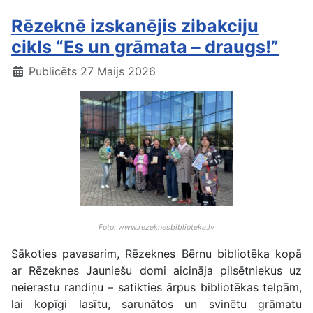
Rēzeknē izskanējis zibakciju
cikls “Es un grāmata – draugs!”
Publicēts 27 Maijs 2026
Foto: www.rezeknesbiblioteka.lv
Sākoties pavasarim, Rēzeknes Bērnu bibliotēka kopā
ar Rēzeknes Jauniešu domi aicināja pilsētniekus uz
neierastu randiņu – satikties ārpus bibliotēkas telpām,
lai kopīgi lasītu, sarunātos un svinētu grāmatu