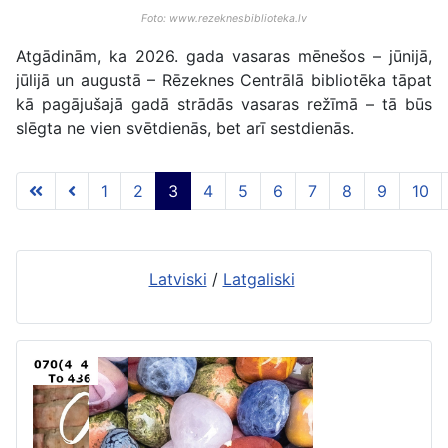
Foto: www.rezeknesbiblioteka.lv
Atgādinām, ka 2026. gada vasaras mēnešos – jūnijā,
jūlijā un augustā – Rēzeknes Centrālā bibliotēka tāpat
kā pagājušajā gadā strādās vasaras režīmā – tā būs
slēgta ne vien svētdienās, bet arī sestdienās.
1
2
3
4
5
6
7
8
9
10
3 lapa no 117
Latviski
/
Latgaliski