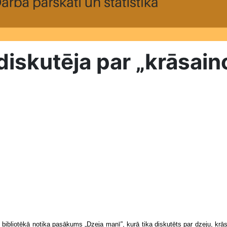
 diskutēja par „krāsain
iotēkā notika pasākums „Dzeja manī”, kurā tika diskutēts par dzeju, krāsām 