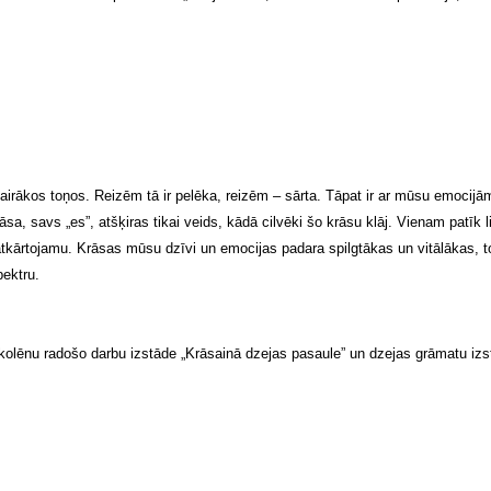
ākos toņos. Reizēm tā ir pelēka, reizēm – sārta. Tāpat ir ar mūsu emocijām –
 savs „es”, atšķiras tikai veids, kādā cilvēki šo krāsu klāj. Vienam patīk lie
neatkārtojamu. Krāsas mūsu dzīvi un emocijas padara spilgtākas un vitālākas, t
pektru.
olēnu radošo darbu izstāde „Krāsainā dzejas pasaule” un dzejas grāmatu izst