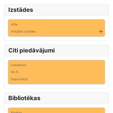
Izstādes
Afiša
Virtuālās izstādes
Citi piedāvājumi
Datubāzes
Wi-Fi
Depozitārijs
Bibliotēkas
Pilsētas