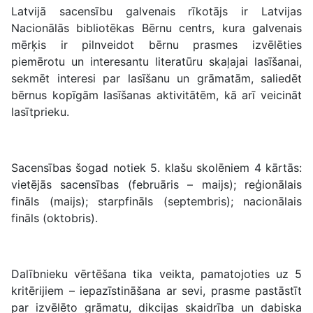
Latvijā sacensību galvenais rīkotājs ir Latvijas
Nacionālās bibliotēkas Bērnu centrs, kura galvenais
mērķis ir pilnveidot bērnu prasmes izvēlēties
piemērotu un interesantu literatūru skaļajai lasīšanai,
sekmēt interesi par lasīšanu un grāmatām, saliedēt
bērnus kopīgām lasīšanas aktivitātēm, kā arī veicināt
lasītprieku.
Sacensības šogad notiek 5. klašu skolēniem 4 kārtās:
vietējās sacensības (februāris – maijs); reģionālais
fināls (maijs); starpfināls (septembris); nacionālais
fināls (oktobris).
Dalībnieku vērtēšana tika veikta, pamatojoties uz 5
kritērijiem – iepazīstināšana ar sevi, prasme pastāstīt
par izvēlēto grāmatu, dikcijas skaidrība un dabiska