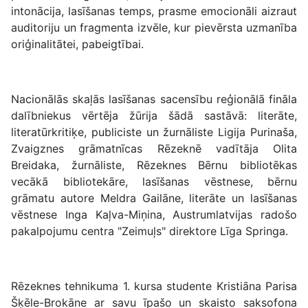
intonācija, lasīšanas temps, prasme emocionāli aizraut
auditoriju un fragmenta izvēle, kur pievērsta uzmanība
oriģinalitātei, pabeigtībai.
Nacionālās skaļās lasīšanas sacensību reģionālā fināla
dalībniekus vērtēja žūrija šādā sastāvā: literāte,
literatūrkritiķe, publiciste un žurnāliste Ligija Purinaša,
Zvaigznes grāmatnīcas Rēzeknē vadītāja Olita
Breidaka, žurnāliste, Rēzeknes Bērnu bibliotēkas
vecākā bibliotekāre, lasīšanas vēstnese, bērnu
grāmatu autore Meldra Gailāne, literāte un lasīšanas
vēstnese Inga Kaļva-Miņina, Austrumlatvijas radošo
pakalpojumu centra "Zeimuļs" direktore Līga Springa.
Rēzeknes tehnikuma 1. kursa studente Kristiāna Parisa
Šķēle-Brokāne ar savu īpašo un skaisto saksofona