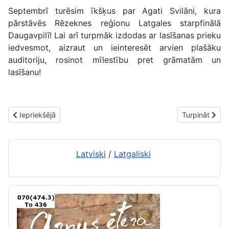
Septembrī turēsim īkšķus par Agati Svilāni, kura
pārstāvēs Rēzeknes reģionu Latgales starpfinālā
Daugavpilī! Lai arī turpmāk izdodas ar lasīšanas prieku
iedvesmot, aizraut un ieinteresēt arvien plašāku
auditoriju, rosinot mīlestību pret grāmatām un
lasīšanu!
Iepriekšējais raksts: 2. bibliotēkā aizvadīta Jāņu laika radošā da
Nākamais rakst
Iepriekšējā
Turpināt
Latviski
/
Latgaliski