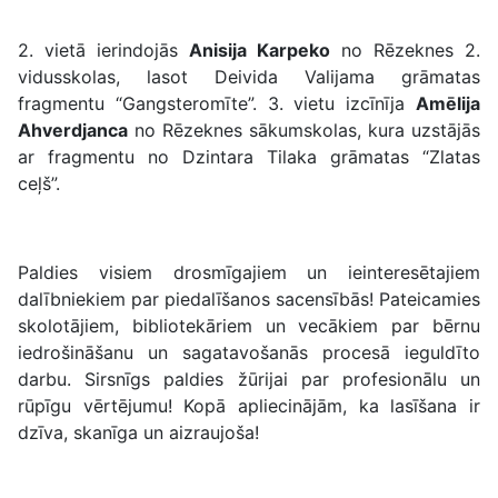
2. vietā ierindojās
Anisija Karpeko
no Rēzeknes 2.
vidusskolas, lasot Deivida Valijama grāmatas
fragmentu “Gangsteromīte”. 3. vietu izcīnīja
Amēlija
Ahverdjanca
no Rēzeknes sākumskolas, kura uzstājās
ar fragmentu no Dzintara Tilaka grāmatas “Zlatas
ceļš”.
Paldies visiem drosmīgajiem un ieinteresētajiem
dalībniekiem par piedalīšanos sacensībās! Pateicamies
skolotājiem, bibliotekāriem un vecākiem par bērnu
iedrošināšanu un sagatavošanās procesā ieguldīto
darbu. Sirsnīgs paldies žūrijai par profesionālu un
rūpīgu vērtējumu! Kopā apliecinājām, ka lasīšana ir
dzīva, skanīga un aizraujoša!