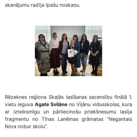
skanējumu radīja īpašu noskaņu.
Rēzeknes reģiona Skaļās lasīšanas sacensību finālā 1.
vietu ieguva
Agate Svilāne
no Viļānu vidusskolas, kura
ar izteiksmīgu un pārliecinošu priekšnesumu lasīja
fragmentu no Tīnas Lanēmas grāmatas “Negantais
Nora nobur skolu”.