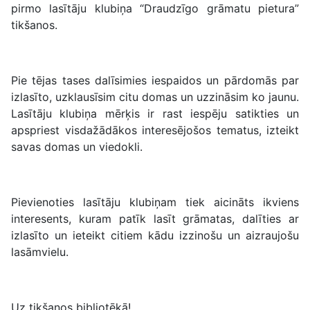
pirmo lasītāju klubiņa “Draudzīgo grāmatu pietura”
tikšanos.
Pie tējas tases dalīsimies iespaidos un pārdomās par
izlasīto, uzklausīsim citu domas un uzzināsim ko jaunu.
Lasītāju klubiņa mērķis ir rast iespēju satikties un
apspriest visdažādākos interesējošos tematus, izteikt
savas domas un viedokli.
Pievienoties lasītāju klubiņam tiek aicināts ikviens
interesents, kuram patīk lasīt grāmatas, dalīties ar
izlasīto un ieteikt citiem kādu izzinošu un aizraujošu
lasāmvielu.
Uz tikšanos bibliotēkā!