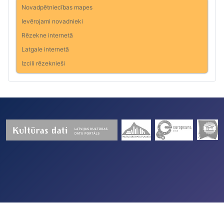
Novadpētniecības mapes
Ievērojami novadnieki
Rēzekne internetā
Latgale internetā
Izcili rēzeknieši