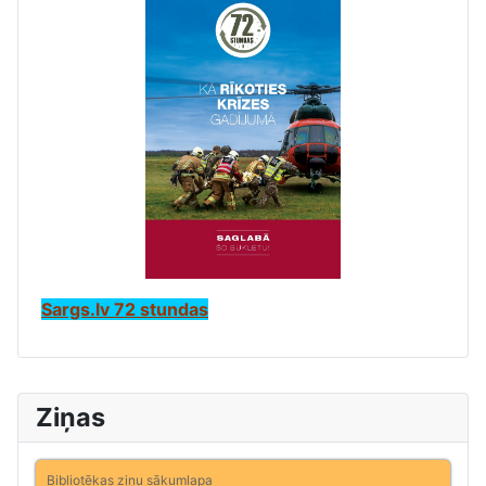
Sargs.lv 72 stundas
Ziņas
Bibliotēkas ziņu sākumlapa