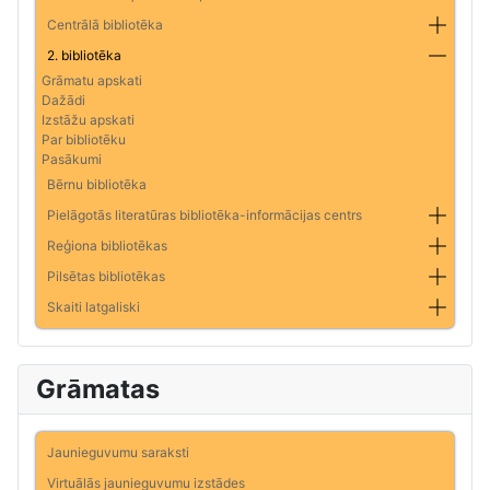
Centrālā bibliotēka
2. bibliotēka
Grāmatu apskati
Dažādi
Izstāžu apskati
Par bibliotēku
Pasākumi
Bērnu bibliotēka
Pielāgotās literatūras bibliotēka-informācijas centrs
Reģiona bibliotēkas
Pilsētas bibliotēkas
Skaiti latgaliski
Grāmatas
Jaunieguvumu saraksti
Virtuālās jaunieguvumu izstādes