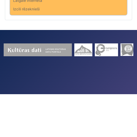
Latgale internetā
Izcili rēzeknieši