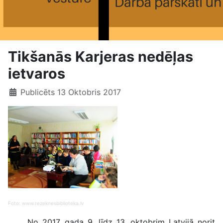
Tikšanās Karjeras nedēļas
ietvaros
Publicēts 13 Oktobris 2017
Foto: www.rezeknesbiblioteka.lv
No 2017. gada 9. līdz 13. oktobrim Latvijā norit