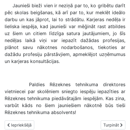
Jaunieši bieži vien ir neziņā par to, ko gribētu darīt
pēc skolas beigšanas, kā arī par to, kur meklēt ideālo
darbu un kas jāprot, lai to strādātu. Karjeras nedēļa ir
lieliska iespēja, kad jaunieši var mēģināt rast atbildes
uz šiem un citiem līdzīga satura jautājumiem, jo šīs
nedēļas laikā viņi var iepazīt dažādas profesijas,
plānot savu nākotnes nodarbošanos, tiekoties ar
dažādu profesiju pārstāvjiem, apmeklējot uzņēmumus
un karjeras konsultācijas.
Paldies Rēzeknes tehnikuma direktores
vietniecei par skolēniem sniegto iespēju iepazīties ar
Rēzeknes tehnikuma piedāvātajām iespējām. Kas zina,
varbūt kāds no šiem jauniešiem nākotnē būs tieši
Rēzeknes tehnikuma absolvents!
Iepriekšējais raksts: Rēzeknes 2. bibliotēkā aizritējis Krēslas st
Nākamais rakst
Iepriekšējā
Turpināt