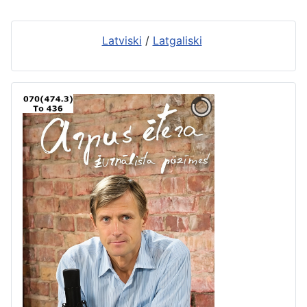
Latviski
/
Latgaliski