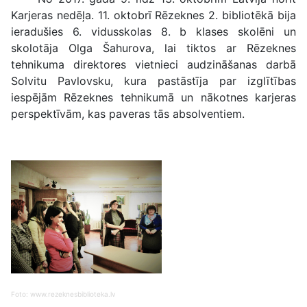
Karjeras nedēļa. 11. oktobrī Rēzeknes 2. bibliotēkā bija
ieradušies 6. vidusskolas 8. b klases skolēni un
skolotāja Olga Šahurova, lai tiktos ar Rēzeknes
tehnikuma direktores vietnieci audzināšanas darbā
Solvitu Pavlovsku, kura pastāstīja par izglītības
iespējām Rēzeknes tehnikumā un nākotnes karjeras
perspektīvām, kas paveras tās absolventiem.
Foto: www.rezeknesbiblioteka.lv